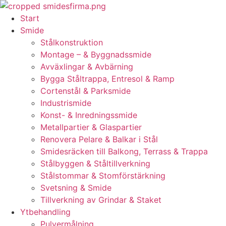
Skip
to
Start
content
Smide
Stålkonstruktion
Montage – & Byggnadssmide
Avväxlingar & Avbärning
Bygga Ståltrappa, Entresol & Ramp
Cortenstål & Parksmide
Industrismide
Konst- & Inredningssmide
Metallpartier & Glaspartier
Renovera Pelare & Balkar i Stål
Smidesräcken till Balkong, Terrass & Trappa
Stålbyggen & Ståltillverkning
Stålstommar & Stomförstärkning
Svetsning & Smide
Tillverkning av Grindar & Staket
Ytbehandling
Pulvermålning