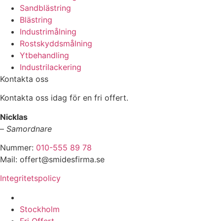
Sandblästring
Blästring
Industrimålning
Rostskyddsmålning
Ytbehandling
Industrilackering
Kontakta oss
Kontakta oss idag för en fri offert.
Nicklas
–
Samordnare
Nummer:
010-555 89 78
Mail: offert@smidesfirma.se
Integritetspolicy
Vi utför arbeten i hela
Stockholm
Fri Offert