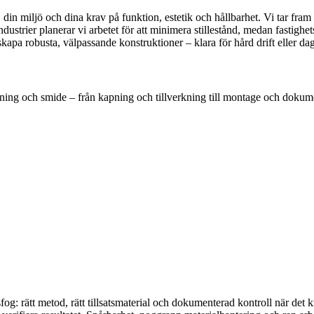
din miljö och dina krav på funktion, estetik och hållbarhet. Vi tar fram 
dustrier planerar vi arbetet för att minimera stillestånd, medan fastigh
 skapa robusta, välpassande konstruktioner – klara för hård drift eller d
sning och smide – från kapning och tillverkning till montage och dokum
tsfog: rätt metod, rätt tillsatsmaterial och dokumenterad kontroll när det 