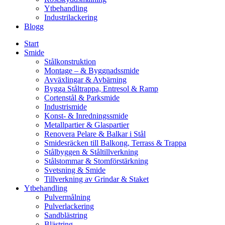
Ytbehandling
Industrilackering
Blogg
Start
Smide
Stålkonstruktion
Montage – & Byggnadssmide
Avväxlingar & Avbärning
Bygga Ståltrappa, Entresol & Ramp
Cortenstål & Parksmide
Industrismide
Konst- & Inredningssmide
Metallpartier & Glaspartier
Renovera Pelare & Balkar i Stål
Smidesräcken till Balkong, Terrass & Trappa
Stålbyggen & Ståltillverkning
Stålstommar & Stomförstärkning
Svetsning & Smide
Tillverkning av Grindar & Staket
Ytbehandling
Pulvermålning
Pulverlackering
Sandblästring
Blästring