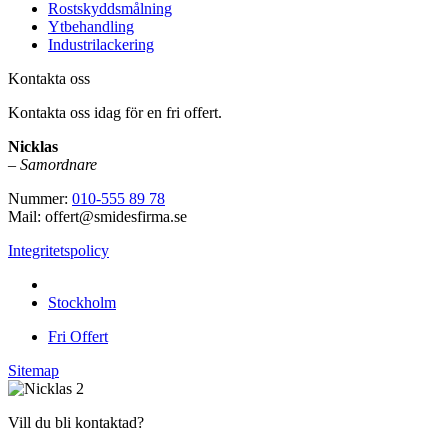
Rostskyddsmålning
Ytbehandling
Industrilackering
Kontakta oss
Kontakta oss idag för en fri offert.
Nicklas
–
Samordnare
Nummer:
010-555 89 78
Mail: offert@smidesfirma.se
Integritetspolicy
Vi utför arbeten i hela
Stockholm
Fri Offert
Sitemap
Vill du bli kontaktad?