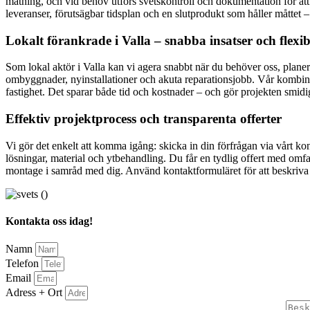
mätning, och vid behov utförs svetskontroll och dokumentation för att v
leveranser, förutsägbar tidsplan och en slutprodukt som håller måttet –
Lokalt förankrade i Valla – snabba insatser och flexi
Som lokal aktör i Valla kan vi agera snabbt när du behöver oss, plane
ombyggnader, nyinstallationer och akuta reparationsjobb. Vår kombinat
fastighet. Det sparar både tid och kostnader – och gör projekten smidi
Effektiv projektprocess och transparenta offerter
Vi gör det enkelt att komma igång: skicka in din förfrågan via vårt kont
lösningar, material och ytbehandling. Du får en tydlig offert med omfa
montage i samråd med dig. Använd kontaktformuläret för att beskriva 
Kontakta oss idag!
Namn
Telefon
Email
Adress + Ort