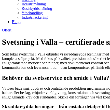
Industrimålning
Rostskyddsmålning
Ytbehandling
Industrilackering
Blogg
Offert
Svetsning i Valla – certifierade
Som lokal svetsfirma i Valla erbjuder vi skräddarsydda lösningar med eg
kompletta stålprojekt. Med fokus på kvalitet, precision och säkerhet lev
enligt etablerade metoder och rutiner, med dokumenterad kontroll och pr
kommunikation och leveranser i tid – utan kompromisser på finish elle
Behöver du svetsservice och smide i Valla?
Vi löser både små uppdrag och omfattande produktion med samma noggra
balkar eller beslag, erbjuder vi rådgivning, konstruktion och svetsning
enligt gällande krav och standarder. Skicka din förfrågan via vårt kon
Skräddarsydda lösningar – från enstaka detaljer till 