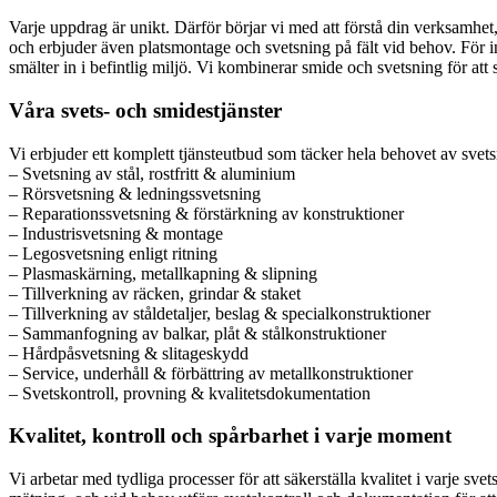
Varje uppdrag är unikt. Därför börjar vi med att förstå din verksamhet, 
och erbjuder även platsmontage och svetsning på fält vid behov. För in
smälter in i befintlig miljö. Vi kombinerar smide och svetsning för att
Våra svets- och smidestjänster
Vi erbjuder ett komplett tjänsteutbud som täcker hela behovet av svet
– Svetsning av stål, rostfritt & aluminium
– Rörsvetsning & ledningssvetsning
– Reparationssvetsning & förstärkning av konstruktioner
– Industrisvetsning & montage
– Legosvetsning enligt ritning
– Plasmaskärning, metallkapning & slipning
– Tillverkning av räcken, grindar & staket
– Tillverkning av ståldetaljer, beslag & specialkonstruktioner
– Sammanfogning av balkar, plåt & stålkonstruktioner
– Hårdpåsvetsning & slitageskydd
– Service, underhåll & förbättring av metallkonstruktioner
– Svetskontroll, provning & kvalitetsdokumentation
Kvalitet, kontroll och spårbarhet i varje moment
Vi arbetar med tydliga processer för att säkerställa kvalitet i varje sve