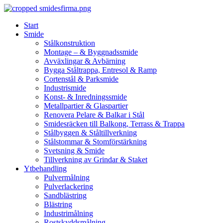
Skip
to
Start
content
Smide
Stålkonstruktion
Montage – & Byggnadssmide
Avväxlingar & Avbärning
Bygga Ståltrappa, Entresol & Ramp
Cortenstål & Parksmide
Industrismide
Konst- & Inredningssmide
Metallpartier & Glaspartier
Renovera Pelare & Balkar i Stål
Smidesräcken till Balkong, Terrass & Trappa
Stålbyggen & Ståltillverkning
Stålstommar & Stomförstärkning
Svetsning & Smide
Tillverkning av Grindar & Staket
Ytbehandling
Pulvermålning
Pulverlackering
Sandblästring
Blästring
Industrimålning
Rostskyddsmålning