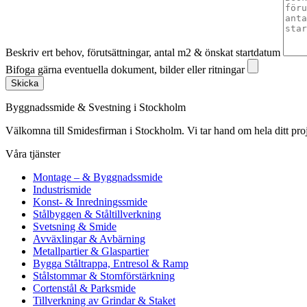
Beskriv ert behov, förutsättningar, antal m2 & önskat startdatum
Bifoga gärna eventuella dokument, bilder eller ritningar
Skicka
Byggnadssmide & Svestning i Stockholm
Välkomna till Smidesfirman i Stockholm. Vi tar hand om hela ditt projekt 
Våra tjänster
Montage – & Byggnadssmide
Industrismide
Konst- & Inredningssmide
Stålbyggen & Ståltillverkning
Svetsning & Smide
Avväxlingar & Avbärning
Metallpartier & Glaspartier
Bygga Ståltrappa, Entresol & Ramp
Stålstommar & Stomförstärkning
Cortenstål & Parksmide
Tillverkning av Grindar & Staket