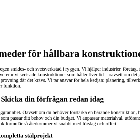
 smeder för hållbara konstruktion
en smides- och svetsverkstad i ryggen. Vi hjälper industrier, företag, fa
ererar vi svetsade konstruktioner som håller över tid – oavsett om det gäl
ovning där det krävs. Vi tar ansvar för hela kedjan: planering, tillverk
r funktion.
 Skicka din förfrågan redan idag
nnhet. Oavsett om du behöver förstärka en bärande konstruktion, byta e
 som passar ditt behov och din budget. Vi anpassar materialval, utförande 
taktformulär så återkommer vi snabbt med förslag och offert.
kompletta stålprojekt