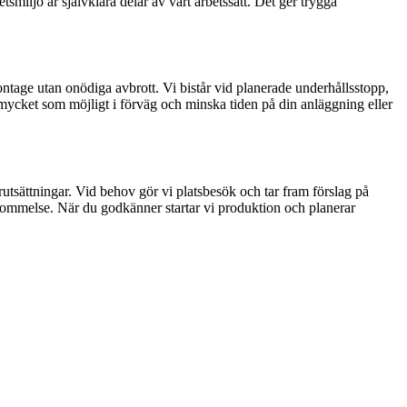
smiljö är självklara delar av vårt arbetssätt. Det ger trygga
ntage utan onödiga avbrott. Vi bistår vid planerade underhållsstopp,
 mycket som möjligt i förväg och minska tiden på din anläggning eller
örutsättningar. Vid behov gör vi platsbesök och tar fram förslag på
nskommelse. När du godkänner startar vi produktion och planerar