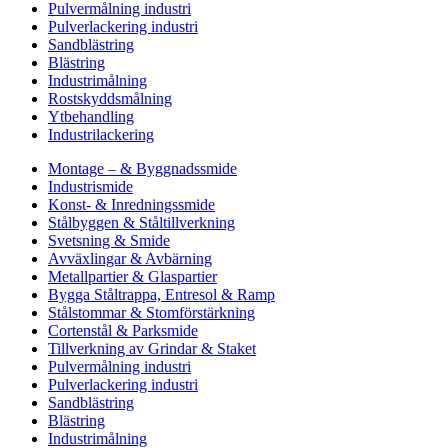
Pulvermålning industri
Pulverlackering industri
Sandblästring
Blästring
Industrimålning
Rostskyddsmålning
Ytbehandling
Industrilackering
Montage – & Byggnadssmide
Industrismide
Konst- & Inredningssmide
Stålbyggen & Ståltillverkning
Svetsning & Smide
Avväxlingar & Avbärning
Metallpartier & Glaspartier
Bygga Ståltrappa, Entresol & Ramp
Stålstommar & Stomförstärkning
Cortenstål & Parksmide
Tillverkning av Grindar & Staket
Pulvermålning industri
Pulverlackering industri
Sandblästring
Blästring
Industrimålning