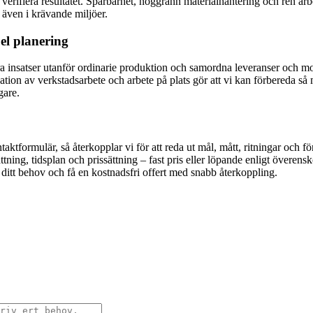
erifiera resultatet. Spårbarhet, noggrann materialhantering och ren arbet
 även i krävande miljöer.
bel planering
ra insatser utanför ordinarie produktion och samordna leveranser och mo
ion av verkstadsarbete och arbete på plats gör att vi kan förbereda så
gare.
aktformulär, så återkopplar vi för att reda ut mål, mått, ritningar och f
ttning, tidsplan och prissättning – fast pris eller löpande enligt övere
ditt behov och få en kostnadsfri offert med snabb återkoppling.