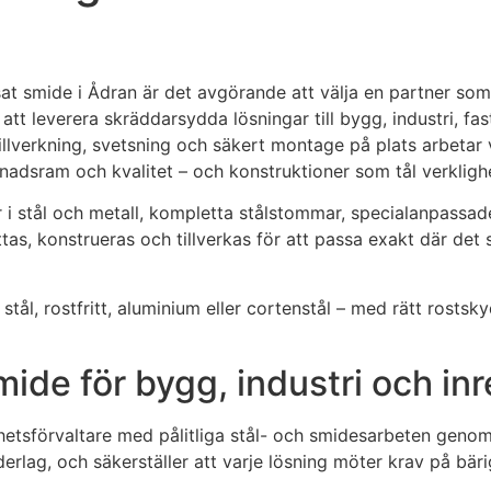
t smide i Ådran är det avgörande att välja en partner som 
att leverera skräddarsydda lösningar till bygg, industri, fa
 tillverkning, svetsning och säkert montage på plats arbetar 
stnadsram och kvalitet – och konstruktioner som tål verklighe
 i stål och metall, kompletta stålstommar, specialanpassad
tas, konstrueras och tillverkas för att passa exakt där de
stål, rostfritt, aluminium eller cortenstål – med rätt rosts
ide för bygg, industri och in
hetsförvaltare med pålitliga stål- och smidesarbeten genom
rlag, och säkerställer att varje lösning möter krav på bäri