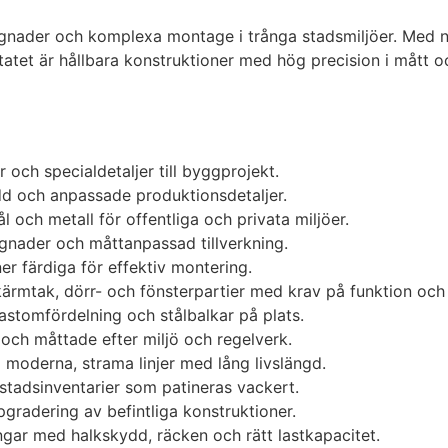
byggnader och komplexa montage i trånga stadsmiljöer. Med 
ltatet är hållbara konstruktioner med hög precision i mått o
och specialdetaljer till byggprojekt.
dd och anpassade produktionsdetaljer.
ål och metall för offentliga och privata miljöer.
nader och måttanpassad tillverkning.
er färdiga för effektiv montering.
 skärmtak, dörr- och fönsterpartier med krav på funktion och
astomfördelning och stålbalkar på plats.
 och måttade efter miljö och regelverk.
ll moderna, strama linjer med lång livslängd.
 stadsinventarier som patineras vackert.
radering av befintliga konstruktioner.
ngar med halkskydd, räcken och rätt lastkapacitet.