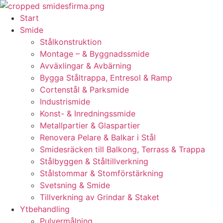
Skip
to
Start
content
Smide
Stålkonstruktion
Montage – & Byggnadssmide
Avväxlingar & Avbärning
Bygga Ståltrappa, Entresol & Ramp
Cortenstål & Parksmide
Industrismide
Konst- & Inredningssmide
Metallpartier & Glaspartier
Renovera Pelare & Balkar i Stål
Smidesräcken till Balkong, Terrass & Trappa
Stålbyggen & Ståltillverkning
Stålstommar & Stomförstärkning
Svetsning & Smide
Tillverkning av Grindar & Staket
Ytbehandling
Pulvermålning