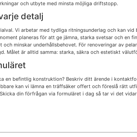
tärkningar och utbyte med minsta möjliga driftstopp.
varje detalj
rialval. Vi arbetar med tydliga ritningsunderlag och kan 
oment planeras för att ge jämna, starka svetsar och en fin
 och minskar underhållsbehovet. För renoveringar av pelare
. Målet är alltid samma: starka, säkra och estetiskt välutf
muläret
a en befintlig konstruktion? Beskriv ditt ärende i kontaktfor
bbare kan vi lämna en träffsäker offert och föreslå rätt u
Skicka din förfrågan via formuläret i dag så tar vi det vidar