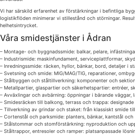
Vi har särskild erfarenhet av förstärkningar i befintliga 
logistikflöden minimerar vi stillestånd och störningar. Resu
helhetsintrycket.
Våra smidestjänster i Ådran
– Montage- och byggnadssmide: balkar, pelare, infästningar 
– Industrismide: maskinfundament, serviceplattformar, sky
– Inredningssmide: räcken, hyllor, bänkar, bord, detaljer i st
– Svetsning och smide: MIG/MAG/TIG, reparationer, ombygg
– Stålbyggen och ståltillverkning: komponenter och sektion
– Metallpartier, glaspartier och säkerhetspartier: entréer,
– Avväxlingar och avbärning: öppningar i bärande väggar, l
– Smidesräcken till balkong, terrass och trappa: designade
– Tillverkning av grindar och staket: från klassiskt smide ti
– Cortenstål och parksmide: planters, bänkar, kantstål och
– Stålstommar och stomförstärkning: nyproduktion och uppg
– Ståltrappor, entresoler och ramper: platsanpassade lösni