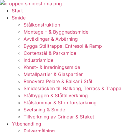
Skip
to
Start
content
Smide
Stålkonstruktion
Montage – & Byggnadssmide
Avväxlingar & Avbärning
Bygga Ståltrappa, Entresol & Ramp
Cortenstål & Parksmide
Industrismide
Konst- & Inredningssmide
Metallpartier & Glaspartier
Renovera Pelare & Balkar i Stål
Smidesräcken till Balkong, Terrass & Trappa
Stålbyggen & Ståltillverkning
Stålstommar & Stomförstärkning
Svetsning & Smide
Tillverkning av Grindar & Staket
Ytbehandling
Pulvermålning