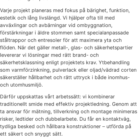
Varje projekt planeras med fokus på bärighet, funktion,
estetik och lång livslängd. Vi hjälper ofta till med
avväxlingar och avbärningar vid ombyggnation,
förstärkningar i äldre stommen samt specialanpassade
ståltrappor och entresoler för att maximera yta och
flöden. När det gäller metall-, glas- och säkerhetspartier
levererar vi lösningar med rätt brand- och
säkerhetsklassning enligt projektets krav. Ytbehandling
som varmförzinkning, pulverlack eller oljad/vädrad corten
säkerställer hållbarhet och rätt uttryck i både inomhus-
och utomhusmiljö.
Därför uppskattas vårt arbetssätt: vi kombinerar
traditionellt smide med effektiv projektledning. Genom att
ta ansvar för mätning, tillverkning och montage minimeras
risker, ledtider och dubbelarbete. Du får en kontaktväg,
tydliga besked och hållbara konstruktioner – utförda på
ett säkert och snyggt sätt.