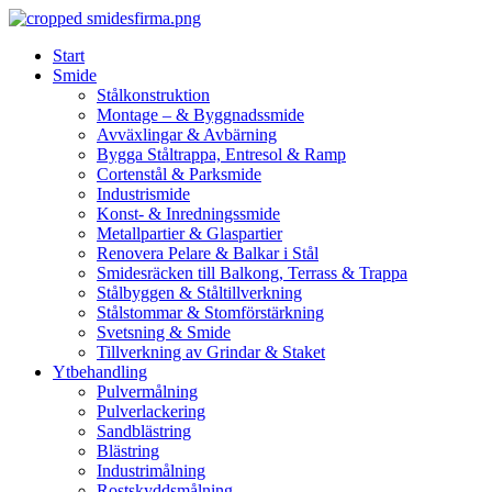
Skip
to
Start
content
Smide
Stålkonstruktion
Montage – & Byggnadssmide
Avväxlingar & Avbärning
Bygga Ståltrappa, Entresol & Ramp
Cortenstål & Parksmide
Industrismide
Konst- & Inredningssmide
Metallpartier & Glaspartier
Renovera Pelare & Balkar i Stål
Smidesräcken till Balkong, Terrass & Trappa
Stålbyggen & Ståltillverkning
Stålstommar & Stomförstärkning
Svetsning & Smide
Tillverkning av Grindar & Staket
Ytbehandling
Pulvermålning
Pulverlackering
Sandblästring
Blästring
Industrimålning
Rostskyddsmålning