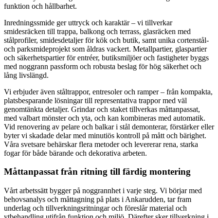
funktion och hållbarhet.
Inredningssmide ger uttryck och karaktär – vi tillverkar
smidesräcken till trappa, balkong och terrass, glasräcken med
stålprofiler, smidesdetaljer för kök och butik, samt unika cortenstål-
och parksmideprojekt som åldras vackert. Metallpartier, glaspartier
och säkerhetspartier för entréer, butiksmiljöer och fastigheter byggs
med noggrann passform och robusta beslag för hög säkerhet och
lång livslängd.
Vi erbjuder även ståltrappor, entresoler och ramper – från kompakta,
platsbesparande lösningar till representativa trappor med väl
genomtänkta detaljer. Grindar och staket tillverkas måttanpassat,
med valbart mönster och yta, och kan kombineras med automatik.
Vid renovering av pelare och balkar i stål demonterar, förstärker eller
byter vi skadade delar med minutiös kontroll på mått och bärighet.
Våra svetsare behärskar flera metoder och levererar rena, starka
fogar för både bärande och dekorativa arbeten.
Måttanpassat från ritning till färdig montering
Vårt arbetssätt bygger på noggrannhet i varje steg. Vi börjar med
behovsanalys och måttagning på plats i Ankarudden, tar fram
underlag och tillverkningsritningar och föreslår material och
ytbehandling utifrån funktion och miljö. Därefter sker tillverkning i