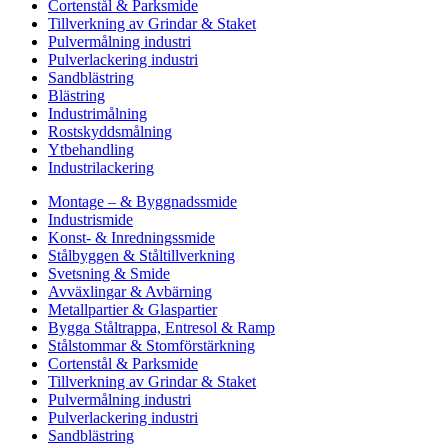
Cortenstål & Parksmide
Tillverkning av Grindar & Staket
Pulvermålning industri
Pulverlackering industri
Sandblästring
Blästring
Industrimålning
Rostskyddsmålning
Ytbehandling
Industrilackering
Montage – & Byggnadssmide
Industrismide
Konst- & Inredningssmide
Stålbyggen & Ståltillverkning
Svetsning & Smide
Avväxlingar & Avbärning
Metallpartier & Glaspartier
Bygga Ståltrappa, Entresol & Ramp
Stålstommar & Stomförstärkning
Cortenstål & Parksmide
Tillverkning av Grindar & Staket
Pulvermålning industri
Pulverlackering industri
Sandblästring