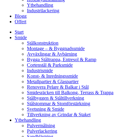
Ytbehandling
Industrilackering
Blogg
Offert
Start
Smide
Stålkonstruktion
Montage – & Byggnadssmide
Avväxlingar & Avbärning
Bygga Ståltrappa, Entresol & Ramp
Cortenstål & Parksmide
Industrismide
Konst- & Inredningssmide
Metallpartier & Glaspartier
Renovera Pelare & Balkar i Stål
Smidesräcken till Balkong, Terrass & Trappa
Stålbyggen & Ståltillverkning
Stålstommar & Stomförstärkning
Svetsning & Smide
Tillverkning av Grindar & Staket
Ytbehandling
Pulvermålning
Pulverlackering
Sandblästring