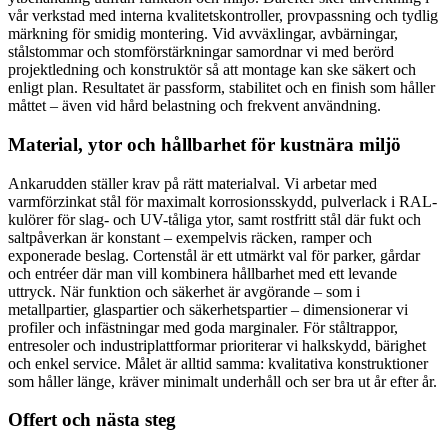
vår verkstad med interna kvalitetskontroller, provpassning och tydlig
märkning för smidig montering. Vid avväxlingar, avbärningar,
stålstommar och stomförstärkningar samordnar vi med berörd
projektledning och konstruktör så att montage kan ske säkert och
enligt plan. Resultatet är passform, stabilitet och en finish som håller
måttet – även vid hård belastning och frekvent användning.
Material, ytor och hållbarhet för kustnära miljö
Ankarudden ställer krav på rätt materialval. Vi arbetar med
varmförzinkat stål för maximalt korrosionsskydd, pulverlack i RAL-
kulörer för slag- och UV-tåliga ytor, samt rostfritt stål där fukt och
saltpåverkan är konstant – exempelvis räcken, ramper och
exponerade beslag. Cortenstål är ett utmärkt val för parker, gårdar
och entréer där man vill kombinera hållbarhet med ett levande
uttryck. När funktion och säkerhet är avgörande – som i
metallpartier, glaspartier och säkerhetspartier – dimensionerar vi
profiler och infästningar med goda marginaler. För ståltrappor,
entresoler och industriplattformar prioriterar vi halkskydd, bärighet
och enkel service. Målet är alltid samma: kvalitativa konstruktioner
som håller länge, kräver minimalt underhåll och ser bra ut år efter år.
Offert och nästa steg