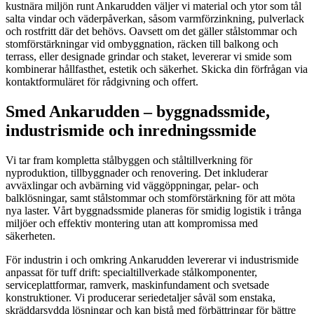
kustnära miljön runt Ankarudden väljer vi material och ytor som tål
salta vindar och väderpåverkan, såsom varmförzinkning, pulverlack
och rostfritt där det behövs. Oavsett om det gäller stålstommar och
stomförstärkningar vid ombyggnation, räcken till balkong och
terrass, eller designade grindar och staket, levererar vi smide som
kombinerar hållfasthet, estetik och säkerhet. Skicka din förfrågan via
kontaktformuläret för rådgivning och offert.
Smed Ankarudden – byggnadssmide,
industrismide och inredningssmide
Vi tar fram kompletta stålbyggen och ståltillverkning för
nyproduktion, tillbyggnader och renovering. Det inkluderar
avväxlingar och avbärning vid väggöppningar, pelar- och
balklösningar, samt stålstommar och stomförstärkning för att möta
nya laster. Vårt byggnadssmide planeras för smidig logistik i trånga
miljöer och effektiv montering utan att kompromissa med
säkerheten.
För industrin i och omkring Ankarudden levererar vi industrismide
anpassat för tuff drift: specialtillverkade stålkomponenter,
serviceplattformar, ramverk, maskinfundament och svetsade
konstruktioner. Vi producerar seriedetaljer såväl som enstaka,
skräddarsydda lösningar och kan bistå med förbättringar för bättre