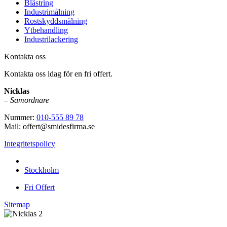
Blästring
Industrimålning
Rostskyddsmålning
Ytbehandling
Industrilackering
Kontakta oss
Kontakta oss idag för en fri offert.
Nicklas
–
Samordnare
Nummer:
010-555 89 78
Mail: offert@smidesfirma.se
Integritetspolicy
Vi utför arbeten i hela
Stockholm
Fri Offert
Sitemap