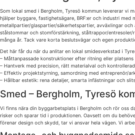
Som lokal smed i Bergholm, Tyresö kommun levererar vi mått
hjälper byggare, fastighetsägare, BRF:er och industri med
metallpartier/glaspartier/säkerhetspartier, avväxlingar och
stålstommar och stomförstärkning, ståltrappor/entresoler/ra
många år. Tack vare korta beslutsvägar och egen produktio
Det här får du när du anlitar en lokal smidesverkstad i Tyre
– Måttanpassade konstruktioner efter ritning eller platsens
– Hantverk med precision, rätt materialval och kontrollera
– Effektiv projektstyrning, samordning med entreprenör/ar
– Hållbar estetik: rena detaljer, smarta infästningar och slit
Smed – Bergholm, Tyresö kom
Vi finns nära din byggarbetsplats i Bergholm och rör oss 
risker och sparar tid i produktionen. Oavsett om du behöve
förenar design och skydd, tar vi ansvar hela vägen. Vi arbe