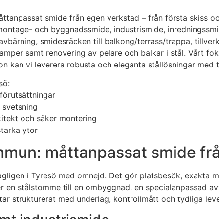
anpassat smide från egen verkstad – från första skiss och 
 montage- och byggnadssmide, industrismide, inredningssmid
 avbärning, smidesräcken till balkong/terrass/trappa, tillve
mper samt renovering av pelare och balkar i stål. Vårt fokus
n kan vi leverera robusta och eleganta stållösningar med 
sö:
 förutsättningar
d svetsning
kitekt och säker montering
starka ytor
mun: måttanpassat smide frå
dagligen i Tyresö med omnejd. Det gör platsbesök, exakta m
r en stålstomme till en ombyggnad, en specialanpassad avväx
tar strukturerat med underlag, kontrollmått och tydliga leve