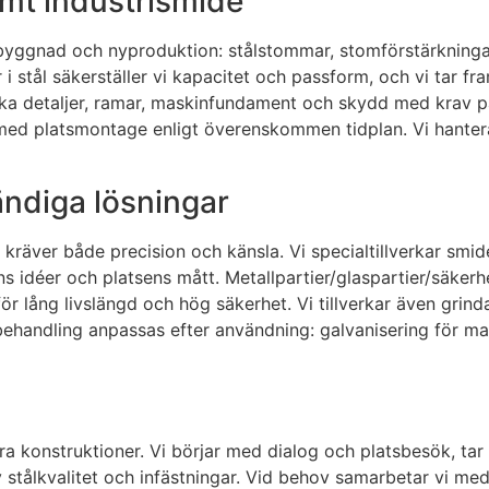
t industrismide
llbyggnad och nyproduktion: stålstommar, stomförstärkninga
 stål säkerställer vi kapacitet och passform, och vi tar fr
arka detaljer, ramar, maskinfundament och skydd med krav p
med platsmontage enligt överenskommen tidplan. Vi hantera
ndiga lösningar
kräver både precision och känsla. Vi specialtillverkar smide
ns idéer och platsens mått. Metallpartier/glaspartier/säker
 för lång livslängd och hög säkerhet. Vi tillverkar även gri
ehandling anpassas efter användning: galvanisering för ma
a konstruktioner. Vi börjar med dialog och platsbesök, tar 
 stålkvalitet och infästningar. Vid behov samarbetar vi med 