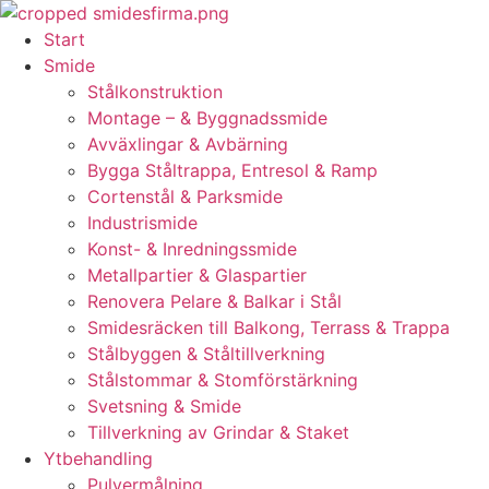
Skip
to
Start
content
Smide
Stålkonstruktion
Montage – & Byggnadssmide
Avväxlingar & Avbärning
Bygga Ståltrappa, Entresol & Ramp
Cortenstål & Parksmide
Industrismide
Konst- & Inredningssmide
Metallpartier & Glaspartier
Renovera Pelare & Balkar i Stål
Smidesräcken till Balkong, Terrass & Trappa
Stålbyggen & Ståltillverkning
Stålstommar & Stomförstärkning
Svetsning & Smide
Tillverkning av Grindar & Staket
Ytbehandling
Pulvermålning