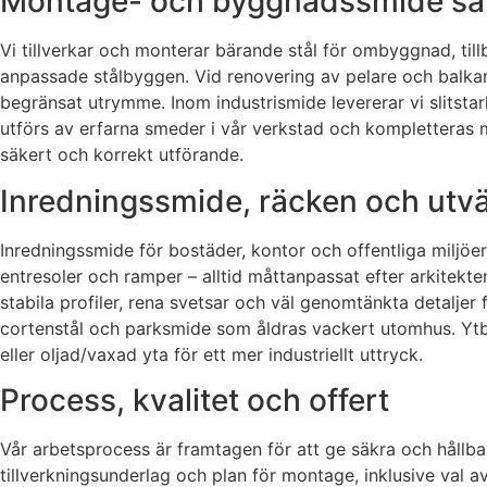
Montage- och byggnadssmide sam
Vi tillverkar och monterar bärande stål för ombyggnad, ti
anpassade stålbyggen. Vid renovering av pelare och balkar i
begränsat utrymme. Inom industrismide levererar vi slitst
utförs av erfarna smeder i vår verkstad och kompletteras 
säkert och korrekt utförande.
Inredningssmide, räcken och utvä
Inredningssmide för bostäder, kontor och offentliga miljöer 
entresoler och ramper – alltid måttanpassat efter arkitekte
stabila profiler, rena svetsar och väl genomtänkta detaljer
cortenstål och parksmide som åldras vackert utomhus. Ytb
eller oljad/vaxad yta för ett mer industriellt uttryck.
Process, kvalitet och offert
Vår arbetsprocess är framtagen för att ge säkra och hållbar
tillverkningsunderlag och plan för montage, inklusive val av