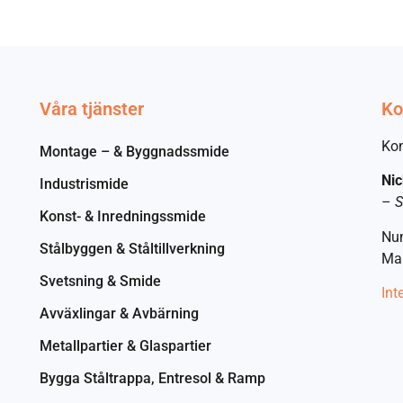
Våra tjänster
Ko
Kon
Montage – & Byggnadssmide
Nic
Industrismide
–
S
Konst- & Inredningssmide
Nu
Stålbyggen & Ståltillverkning
Mai
Svetsning & Smide
Int
Avväxlingar & Avbärning
Metallpartier & Glaspartier
Bygga Ståltrappa, Entresol & Ramp