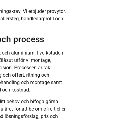
ingskrav. Vi erbjuder provytor,
gallersteg, handledarprofil och
och process
tt och aluminium. I verkstaden
i Blåsut utför vi montage,
ision. Processen är rak:
och offert, ritning och
tbehandling och montage samt
tid och kostnad.
 ditt behov och bifoga gärna
läret för att be om offert eller
 lösningsförslag, pris och