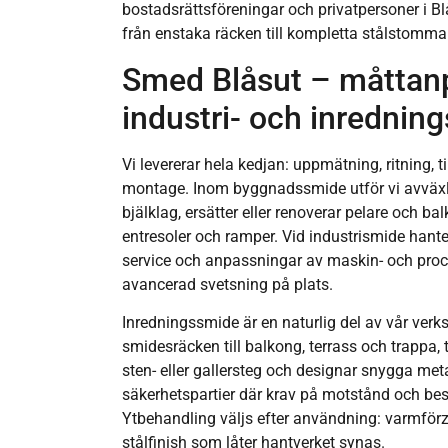
bostadsrättsföreningar och privatpersoner i B
från enstaka räcken till kompletta stålstommar
Smed Blåsut – måttanp
industri- och inrednin
Vi levererar hela kedjan: uppmätning, ritning, t
montage. Inom byggnadssmide utför vi avväxli
bjälklag, ersätter eller renoverar pelare och b
entresoler och ramper. Vid industrismide hanter
service och anpassningar av maskin- och proce
avancerad svetsning på plats.
Inredningssmide är en naturlig del av vår ver
smidesräcken till balkong, terrass och trappa, t
sten- eller gallersteg och designar snygga meta
säkerhetspartier där krav på motstånd och bes
Ytbehandling väljs efter användning: varmförzi
stålfinish som låter hantverket synas.