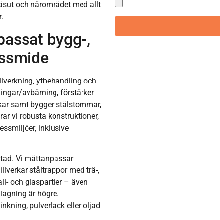
låsut och närområdet med allt
.
assat bygg-,
gssmide
illverkning, ytbehandling och
ngar/avbärning, förstärker
alkar samt bygger stålstommar,
ar vi robusta konstruktioner,
ssmiljöer, inklusive
kstad. Vi måttanpassar
illverkar ståltrappor med trä-,
ll- och glaspartier – även
lagning är högre.
nkning, pulverlack eller oljad