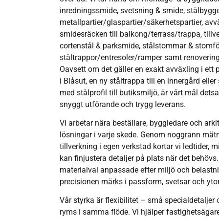
inredningssmide, svetsning & smide, stålbyggen
metallpartier/glaspartier/säkerhetspartier, avv
smidesräcken till balkong/terrass/trappa, tillv
cortenstål & parksmide, stålstommar & stomfö
ståltrappor/entresoler/ramper samt renovering 
Oavsett om det gäller en exakt avväxling i e
i Blåsut, en ny ståltrappa till en innergård eller
med stålprofil till butiksmiljö, är vårt mål de
snyggt utförande och trygg leverans.
Vi arbetar nära beställare, byggledare och arkit
lösningar i varje skede. Genom noggrann mätn
tillverkning i egen verkstad kortar vi ledtider,
kan finjustera detaljer på plats när det behövs. 
materialval anpassade efter miljö och belastn
precisionen märks i passform, svetsar och ytor
Vår styrka är flexibilitet – små specialdetaljer
ryms i samma flöde. Vi hjälper fastighetsägare