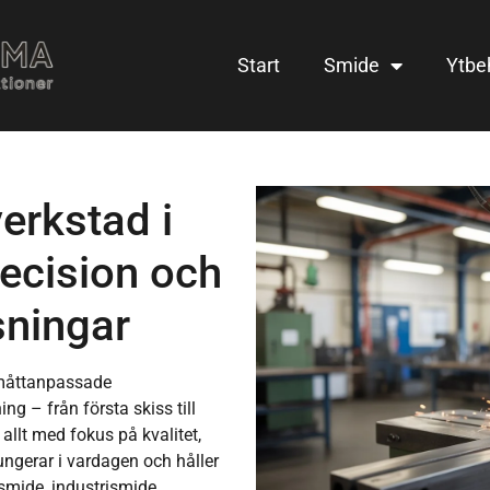
Start
Smide
Ytbe
erkstad i
recision och
sningar
i måttanpassade
ng – från första skiss till
 allt med fokus på kvalitet,
fungerar i vardagen och håller
smide, industrismide,