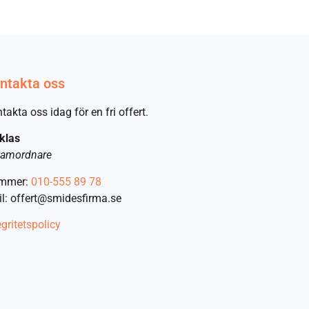
ntakta oss
takta oss idag för en fri offert.
klas
amordnare
mmer:
010-555 89 78
l: offert@smidesfirma.se
egritetspolicy