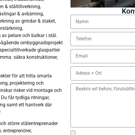
 & ståltillverkning,
Kon
äxlingar & avbärning,
erkning av grindar & staket,
rstärkning,
av pelare och balkar i stål.
tt pågående ombyggnadsprojekt
 specialtillverkade glaspartier
tsamma: säkra konstruktioner,
ekter för att hitta smarta
ing, projektering och
 minskar risker vid montage och
Du får tydliga ritningar,
ing samt ett hantverk där
.
 och större stålentreprenader
, entreprenörer,