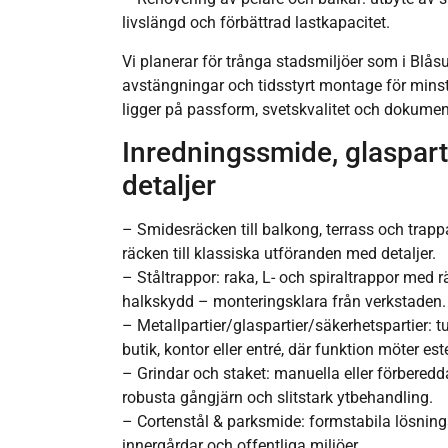
livslängd och förbättrad lastkapacitet.
Vi planerar för trånga stadsmiljöer som i Blåsut,
avstängningar och tidsstyrt montage för minst
ligger på passform, svetskvalitet och dokume
Inredningssmide, glaspart
detaljer
– Smidesräcken till balkong, terrass och trappa
räcken till klassiska utföranden med detaljer.
– Ståltrappor: raka, L- och spiraltrappor med 
halkskydd – monteringsklara från verkstaden.
– Metallpartier/glaspartier/säkerhetspartier: t
butik, kontor eller entré, där funktion möter este
– Grindar och staket: manuella eller förberedda
robusta gångjärn och slitstark ytbehandling.
– Cortenstål & parksmide: formstabila lösning
innergårdar och offentliga miljöer.