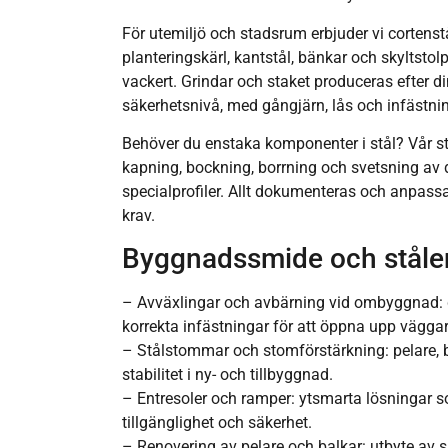
För utemiljö och stadsrum erbjuder vi cortens
planteringskärl, kantstål, bänkar och skyltstol
vackert. Grindar och staket produceras efter 
säkerhetsnivå, med gångjärn, lås och infästnin
Behöver du enstaka komponenter i stål? Vår st
kapning, bockning, borrning och svetsning av d
specialprofiler. Allt dokumenteras och anpassa
krav.
Byggnadssmide och ståle
– Avväxlingar och avbärning vid ombyggnad:
korrekta infästningar för att öppna upp vägga
– Stålstommar och stomförstärkning: pelare, 
stabilitet i ny- och tillbyggnad.
– Entresoler och ramper: ytsmarta lösningar s
tillgänglighet och säkerhet.
– Renovering av pelare och balkar: utbyte av s