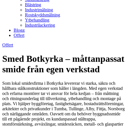
Blästring
Industrimålning
Rostskyddsmålning
Ytbehandling
Industrilackering
Blogg
Offert
Offert
Smed Botkyrka – måttanpassat
smide från egen verkstad
Som lokal smidesfirma i Botkyrka levererar vi starka, säkra och
hållbara stålkonstruktioner som håller i längden. Med egen verkstad
och erfarna montörer tar vi ansvar för hela kedjan – från måttning
och ritningsunderlag till tillverkning, ytbehandling och montage på
plats. Vi hjälper byggföretag, fastighetsägare, bostadsrättsföreningar,
arkitekter och privatkunder i Tumba, Tullinge, Alby, Fittja, Norsborg
och närliggande områden. Oavsett om du behöver byggnadssmide
till ett pågående projekt, en kundanpassad ståltrappa,
stomförstärkning, avväxlingar, smidesräcken, metall- och glaspartier