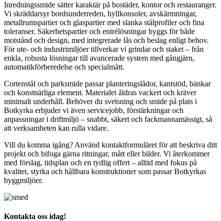
Inredningssmide sätter karaktär på bostäder, kontor och restauranger.
Vi skräddarsyr bordsunderreden, hyllkonsoler, avskärmningar,
metallrumspartier och glaspartier med slanka stålprofiler och fina
toleranser. Säkerhetspartier och entrélösningar byggs för både
motstånd och design, med integrerade lås och beslag enligt behov.
För ute- och industrimiljöer tillverkar vi grindar och staket – från
enkla, robusta lösningar till avancerade system med gångjärn,
automatikförberedelse och specialmått.
Cortenstål och parksmide passar planteringslådor, kantstöd, bänkar
och konstnärliga element. Materialet åldras vackert och kräver
minimalt underhåll. Behöver du svetsning och smide på plats i
Botkyrka erbjuder vi även servicejobb, förstärkningar och
anpassningar i driftmiljö – snabbt, säkert och fackmannamässigt, så
att verksamheten kan rulla vidare.
Vill du komma igång? Använd kontaktformuläret för att beskriva ditt
projekt och bifoga gärna ritningar, mått eller bilder. Vi återkommer
med förslag, tidsplan och en tydlig offert – alltid med fokus på
kvalitet, styrka och hållbara konstruktioner som passar Botkyrkas
byggmiljöer.
Kontakta oss idag!