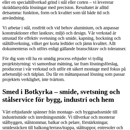
eller en specialtillverkad grind i stål eller corten – vi levererar
skräddarsydda lösningar med precision. Resultatet är alltid
detsamma: funktion, form och kvalitet som tål både tid och
användning.
Vi arbetar i stål, rostfritt och vid behov aluminium, och anpassar
konstruktioner efter lastkrav, miljö och design. Vår verkstad är
utrustad för effektiv svetsning och smide, kapning, bockning och
ståltillverkning, vilket ger korta ledtider och jämn kvalitet. Allt
dokumenteras och utförs enligt gällande branschkrav och toleranser.
För dig som vill ha en smidig process erbjuder vi tydlig
projektstyrning: vi samordnar mätning, tar fram lösningsförslag,
producerar i vår verkstad och utför ett säkert montage med fokus på
arbetsmiljö och tidplan. Du får en måttanpassad lösning som passar
projektets verklighet, inte tvärtom.
Smed i Botkyrka – smide, svetsning och
stålservice för bygg, industri och hem
Vårt erbjudande spänner från montage- och byggnadssmide till
industrismide och inredningssmide. Vi tillverkar och monterar
stålbyggen, stålstommar, balkar och pelare, förstärkningar,
smidesräcken till balkong/terrass/trappa, ståltrappor, entresoler och