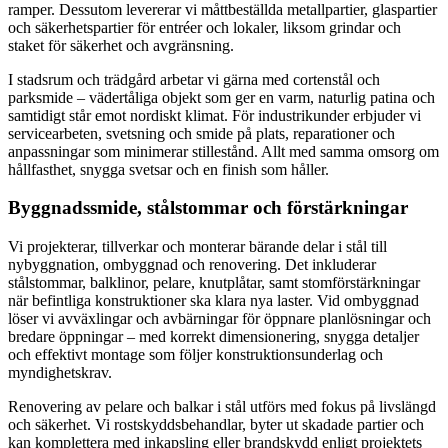
ramper. Dessutom levererar vi måttbeställda metallpartier, glaspartier
och säkerhetspartier för entréer och lokaler, liksom grindar och
staket för säkerhet och avgränsning.
I stadsrum och trädgård arbetar vi gärna med cortenstål och
parksmide – vädertåliga objekt som ger en varm, naturlig patina och
samtidigt står emot nordiskt klimat. För industrikunder erbjuder vi
servicearbeten, svetsning och smide på plats, reparationer och
anpassningar som minimerar stillestånd. Allt med samma omsorg om
hållfasthet, snygga svetsar och en finish som håller.
Byggnadssmide, stålstommar och förstärkningar
Vi projekterar, tillverkar och monterar bärande delar i stål till
nybyggnation, ombyggnad och renovering. Det inkluderar
stålstommar, balklinor, pelare, knutplåtar, samt stomförstärkningar
när befintliga konstruktioner ska klara nya laster. Vid ombyggnad
löser vi avväxlingar och avbärningar för öppnare planlösningar och
bredare öppningar – med korrekt dimensionering, snygga detaljer
och effektivt montage som följer konstruktionsunderlag och
myndighetskrav.
Renovering av pelare och balkar i stål utförs med fokus på livslängd
och säkerhet. Vi rostskyddsbehandlar, byter ut skadade partier och
kan komplettera med inkapsling eller brandskydd enligt projektets