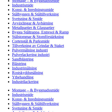
Montage – & Byggnadssmide
Industrismide
Konst- & Inredningssmide
Stålbyggen & Ståltillverkning
Svetsning & Smide
Avväxlingar & Avbärning
Metallpartier & Glaspartier
Bygga Ståltrappa, Entresol & Ramp
Stålstommar & Stomförstärkning
Cortenstål & Parksmide
Tillverkning av Grindar & Staket
Pulvermålning industri
Pulverlackering industri
Sandblästring
Blästring
Industrimålning
Rostskyddsmålning
Ytbehandling
Industrilackering
Montage – & Byggnadssmide
Industrismide
Konst- & Inredningssmide
Stålbyggen & Ståltillverkning
Svetsning & Smide