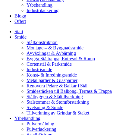
Ytbehandling
Industrilackering
Blogg
Offert
Start
Smide
Stålkonstruktion
Montage – & Byggnadssmide
Avväxlingar & Avbärning
Bygga Ståltrappa, Entresol & Ramp
Cortenstål & Parksmide
Industrismide
Konst- & Inredningssmide
Metallpartier & Glaspartier
Renovera Pelare & Balkar i Stål
Smidesräcken till Balkong, Terrass & Trappa
Stålbyggen & Ståltillverkning
Stålstommar & Stomförstärkning
Svetsning & Smide
Tillverkning av Grindar & Staket
Ytbehandling
Pulvermålning
Pulverlackering
Sandblästring