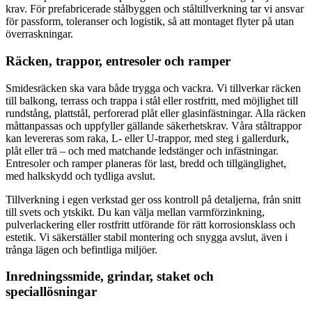
krav. För prefabricerade stålbyggen och ståltillverkning tar vi ansvar
för passform, toleranser och logistik, så att montaget flyter på utan
överraskningar.
Räcken, trappor, entresoler och ramper
Smidesräcken ska vara både trygga och vackra. Vi tillverkar räcken
till balkong, terrass och trappa i stål eller rostfritt, med möjlighet till
rundstång, plattstål, perforerad plåt eller glasinfästningar. Alla räcken
måttanpassas och uppfyller gällande säkerhetskrav. Våra ståltrappor
kan levereras som raka, L- eller U-trappor, med steg i gallerdurk,
plåt eller trä – och med matchande ledstänger och infästningar.
Entresoler och ramper planeras för last, bredd och tillgänglighet,
med halkskydd och tydliga avslut.
Tillverkning i egen verkstad ger oss kontroll på detaljerna, från snitt
till svets och ytskikt. Du kan välja mellan varmförzinkning,
pulverlackering eller rostfritt utförande för rätt korrosionsklass och
estetik. Vi säkerställer stabil montering och snygga avslut, även i
trånga lägen och befintliga miljöer.
Inredningssmide, grindar, staket och
speciallösningar