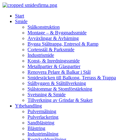
Skip
to
Start
content
Smide
Stålkonstruktion
Montage – & Byggnadssmide
Avväxlingar & Avbärning
Bygga Ståltrappa, Entresol & Ramp
Cortenstål & Parksmide
Industrismide
Konst- & Inredningssmide
Metallpartier & Glaspartier
Renovera Pelare & Balkar i Stål
Smidesräcken till Balkong, Terrass & Trappa
Stålbyggen & Ståltillverkning
Stålstommar & Stomförstärkning
Svetsning & Smide
Tillverkning av Grindar & Staket
Ytbehandling
Pulvermålning
Pulverlackering
Sandblästring
Blästring
Industrimålning
Rostskyddsmålning