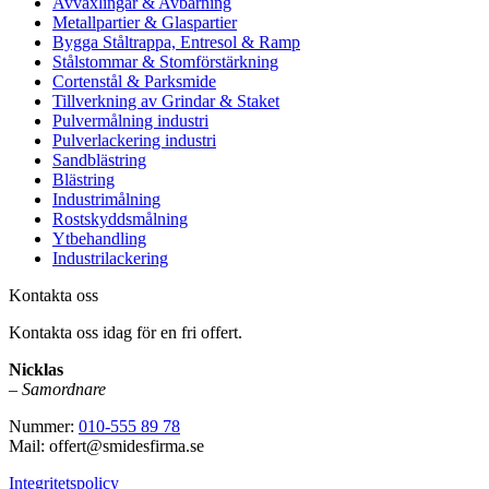
Avväxlingar & Avbärning
Metallpartier & Glaspartier
Bygga Ståltrappa, Entresol & Ramp
Stålstommar & Stomförstärkning
Cortenstål & Parksmide
Tillverkning av Grindar & Staket
Pulvermålning industri
Pulverlackering industri
Sandblästring
Blästring
Industrimålning
Rostskyddsmålning
Ytbehandling
Industrilackering
Kontakta oss
Kontakta oss idag för en fri offert.
Nicklas
–
Samordnare
Nummer:
010-555 89 78
Mail: offert@smidesfirma.se
Integritetspolicy