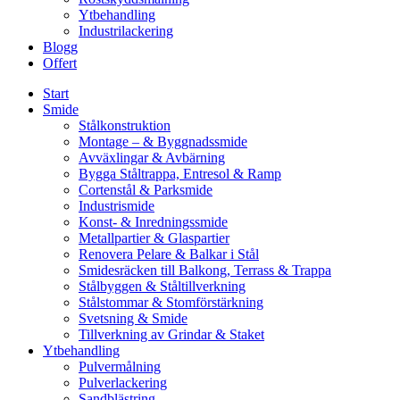
Ytbehandling
Industrilackering
Blogg
Offert
Start
Smide
Stålkonstruktion
Montage – & Byggnadssmide
Avväxlingar & Avbärning
Bygga Ståltrappa, Entresol & Ramp
Cortenstål & Parksmide
Industrismide
Konst- & Inredningssmide
Metallpartier & Glaspartier
Renovera Pelare & Balkar i Stål
Smidesräcken till Balkong, Terrass & Trappa
Stålbyggen & Ståltillverkning
Stålstommar & Stomförstärkning
Svetsning & Smide
Tillverkning av Grindar & Staket
Ytbehandling
Pulvermålning
Pulverlackering
Sandblästring