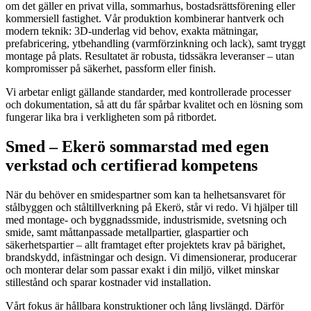
om det gäller en privat villa, sommarhus, bostadsrättsförening eller
kommersiell fastighet. Vår produktion kombinerar hantverk och
modern teknik: 3D-underlag vid behov, exakta mätningar,
prefabricering, ytbehandling (varmförzinkning och lack), samt tryggt
montage på plats. Resultatet är robusta, tidssäkra leveranser – utan
kompromisser på säkerhet, passform eller finish.
Vi arbetar enligt gällande standarder, med kontrollerade processer
och dokumentation, så att du får spårbar kvalitet och en lösning som
fungerar lika bra i verkligheten som på ritbordet.
Smed – Ekerö sommarstad med egen
verkstad och certifierad kompetens
När du behöver en smidespartner som kan ta helhetsansvaret för
stålbyggen och ståltillverkning på Ekerö, står vi redo. Vi hjälper till
med montage- och byggnadssmide, industrismide, svetsning och
smide, samt måttanpassade metallpartier, glaspartier och
säkerhetspartier – allt framtaget efter projektets krav på bärighet,
brandskydd, infästningar och design. Vi dimensionerar, producerar
och monterar delar som passar exakt i din miljö, vilket minskar
stillestånd och sparar kostnader vid installation.
Vårt fokus är hållbara konstruktioner och lång livslängd. Därför