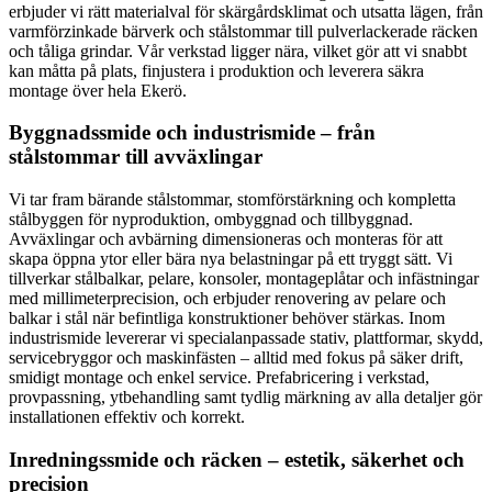
erbjuder vi rätt materialval för skärgårdsklimat och utsatta lägen, från
varmförzinkade bärverk och stålstommar till pulverlackerade räcken
och tåliga grindar. Vår verkstad ligger nära, vilket gör att vi snabbt
kan måtta på plats, finjustera i produktion och leverera säkra
montage över hela Ekerö.
Byggnadssmide och industrismide – från
stålstommar till avväxlingar
Vi tar fram bärande stålstommar, stomförstärkning och kompletta
stålbyggen för nyproduktion, ombyggnad och tillbyggnad.
Avväxlingar och avbärning dimensioneras och monteras för att
skapa öppna ytor eller bära nya belastningar på ett tryggt sätt. Vi
tillverkar stålbalkar, pelare, konsoler, montageplåtar och infästningar
med millimeterprecision, och erbjuder renovering av pelare och
balkar i stål när befintliga konstruktioner behöver stärkas. Inom
industrismide levererar vi specialanpassade stativ, plattformar, skydd,
servicebryggor och maskinfästen – alltid med fokus på säker drift,
smidigt montage och enkel service. Prefabricering i verkstad,
provpassning, ytbehandling samt tydlig märkning av alla detaljer gör
installationen effektiv och korrekt.
Inredningssmide och räcken – estetik, säkerhet och
precision