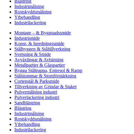
Blästring
Industrimålning
Rostskyddsmålning
Ytbehandling
Industrilackering
Montage – & Byggnadssmide
Industrismide
Konst- & Inredningssmide
Stålbyggen & Ståltillverkning
Svetsning & Smide
Avväxlingar & Avbärning
Metallpartier & Glaspartier
Bygga Ståltrappa, Entresol & Ramp
Stålstommar & Stomförstärkning
Cortenstål & Parksmide
Tillverkning av Grindar & Staket
Pulvermålning industri
Pulverlackering industri
Sandblästring
Blästring
Industrimålning
Rostskyddsmålning
Ytbehandling
Industrilackering