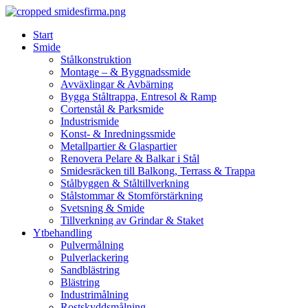
Skip
to
Start
content
Smide
Stålkonstruktion
Montage – & Byggnadssmide
Avväxlingar & Avbärning
Bygga Ståltrappa, Entresol & Ramp
Cortenstål & Parksmide
Industrismide
Konst- & Inredningssmide
Metallpartier & Glaspartier
Renovera Pelare & Balkar i Stål
Smidesräcken till Balkong, Terrass & Trappa
Stålbyggen & Ståltillverkning
Stålstommar & Stomförstärkning
Svetsning & Smide
Tillverkning av Grindar & Staket
Ytbehandling
Pulvermålning
Pulverlackering
Sandblästring
Blästring
Industrimålning
Rostskyddsmålning