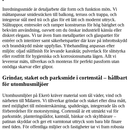
Inredningssmide är detaljarbete där form och funktion möts. Vi
måttanpassar smidesräcken till balkong, terrass och trappa, och
integrerar stål med trä och glas för ett lätt och modernt uttryck.
Ståltrappor, entresoler och ramper konstrueras för hög bärighet och
bekväm användning, oavsett om du önskar industriell känsla eller
diskret elegans. Vi tar även fram metallpartier och glaspartier för
entréer och interiörer samt säkerhetspartier där krav på inbrottsskydd
och brandskydd måste uppfyllas. Ytbehandling anpassas efter
miljön: oljad stålfinish för levande karaktär, pulverlack för slitstyrka
eller rostfritt för hygieniska och korrosionsutsatta lägen. Allt vi
levererar mäts, tillverkas och monteras för perfekt passform utan
onödiga skarvar eller glipor.
Grindar, staket och parksmide i cortenstål – hållbart
för utomhusmiljöer
Utomhusmiljöer på Ekerö kräver material som tål väder, vind och
närheten till Mälaren. Vi tillverkar grindar och staket efter dina mått,
med möjlighet till mönsterskärning, spaltdesign, integrerade lås och
förberedelser för motorstyrning. Cortenstål är ett utmärkt val för
parksmide, planteringslådor, kantstål, bänkar och skyltbärare –
patinan skyddar och ger ett varmtonat uttryck som bara blir finare
med tiden. För offentliga miljöer och fastigheter tar vi fram robusta