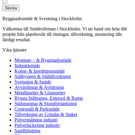
Skicka
Byggnadssmide & Svestning i Stockholm
Välkomna till Smidesfirman i Stockholm. Vi tar hand om hela ditt
projekt från platsbesök till ritningar, tillverkning, montering tills
färdigt resultat.
Våra tjänster
Montage – & Byggnadssmide
Industrismide
Konst- & Inredningssmide
Stålbyggen & Ståltillverkning
Svetsning & Smide
Avväxlingar & Avbärning
Metallpartier & Glaspartier
Bygga Ståltrappa, Entresol & Ramp
Stålstommar & Stomförstärkning
Cortenstål & Parksmide
Tillverkning av Grindar & Staket
Pulvermålning industri
Pulverlackering industri
Sandblästring