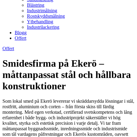
Blästring
Industrimålning
Rostskyddsmålning
Ytbehandling
Industrilackering
Blogg
Offert
Offert
Smidesfirma på Ekerö –
måttanpassat stål och hållbara
konstruktioner
Som lokal smed på Ekerö levererar vi skräddarsydda lösningar i stål,
rostfritt, aluminium och corten – från första skiss till färdig
montering. Med egen verkstad, certifierad svetskompetens och lång
erfarenhet i både bygg- och industriprojekt säkerställer vi hög
kvalitet, styrka och estetisk precision i varje detalj. Vi tar fram
måttanpassat byggnadssmide, inredningssmide och industrismide
som tål vardagens påfrestningar och Ekerös kustområden, oavsett