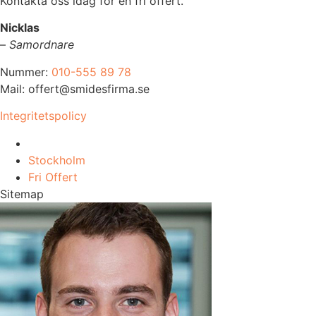
Kontakta oss idag för en fri offert.
Nicklas
–
Samordnare
Nummer:
010-555 89 78
Mail: offert@smidesfirma.se
Integritetspolicy
Vi utför arbeten i hela
Stockholm
Fri Offert
Sitemap