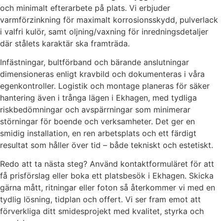
och minimalt efterarbete på plats. Vi erbjuder
varmförzinkning för maximalt korrosionsskydd, pulverlack
i valfri kulör, samt oljning/vaxning för inredningsdetaljer
där stålets karaktär ska framträda.
Infästningar, bultförband och bärande anslutningar
dimensioneras enligt kravbild och dokumenteras i våra
egenkontroller. Logistik och montage planeras för säker
hantering även i trånga lägen i Ekhagen, med tydliga
riskbedömningar och avspärrningar som minimerar
störningar för boende och verksamheter. Det ger en
smidig installation, en ren arbetsplats och ett färdigt
resultat som håller över tid – både tekniskt och estetiskt.
Redo att ta nästa steg? Använd kontaktformuläret för att
få prisförslag eller boka ett platsbesök i Ekhagen. Skicka
gärna mått, ritningar eller foton så återkommer vi med en
tydlig lösning, tidplan och offert. Vi ser fram emot att
förverkliga ditt smidesprojekt med kvalitet, styrka och