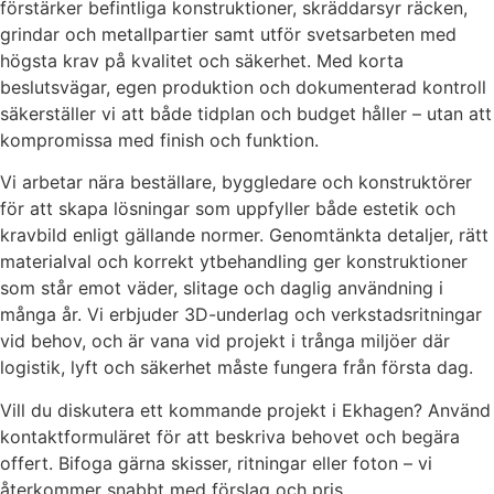
förstärker befintliga konstruktioner, skräddarsyr räcken,
grindar och metallpartier samt utför svetsarbeten med
högsta krav på kvalitet och säkerhet. Med korta
beslutsvägar, egen produktion och dokumenterad kontroll
säkerställer vi att både tidplan och budget håller – utan att
kompromissa med finish och funktion.
Vi arbetar nära beställare, byggledare och konstruktörer
för att skapa lösningar som uppfyller både estetik och
kravbild enligt gällande normer. Genomtänkta detaljer, rätt
materialval och korrekt ytbehandling ger konstruktioner
som står emot väder, slitage och daglig användning i
många år. Vi erbjuder 3D-underlag och verkstadsritningar
vid behov, och är vana vid projekt i trånga miljöer där
logistik, lyft och säkerhet måste fungera från första dag.
Vill du diskutera ett kommande projekt i Ekhagen? Använd
kontaktformuläret för att beskriva behovet och begära
offert. Bifoga gärna skisser, ritningar eller foton – vi
återkommer snabbt med förslag och pris.