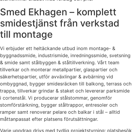
Smed Ekhagen – komplett
smidestjänst från verkstad
till montage
Vi erbjuder ett heltäckande utbud inom montage- &
byggnadssmide, industrismide, inredningssmide, svetsning
& smide samt stålbyggen & ståltillverkning. Vårt team
tillverkar och monterar metallpartier, glaspartier och
säkerhetspartier, utför avväxlingar & avbärning vid
ombyggnad, bygger smidesräcken till balkong, terrass och
trappa, tillverkar grindar & staket och levererar parksmide
i cortenstål. Vi producerar stålstommar, genomför
stomförstärkning, bygger ståltrappor, entresoler och
ramper samt renoverar pelare och balkar i stål – alltid
måttanpassat efter platsens förutsättningar.
Varje uppdrag drivs med tydlig projektstyrning: platsbesök