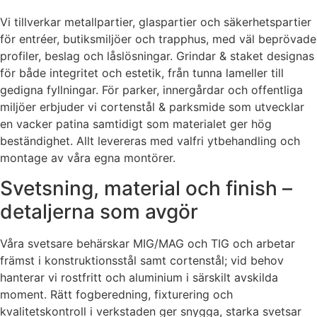
Vi tillverkar metallpartier, glaspartier och säkerhetspartier
för entréer, butiksmiljöer och trapphus, med väl beprövade
profiler, beslag och låslösningar. Grindar & staket designas
för både integritet och estetik, från tunna lameller till
gedigna fyllningar. För parker, innergårdar och offentliga
miljöer erbjuder vi cortenstål & parksmide som utvecklar
en vacker patina samtidigt som materialet ger hög
beständighet. Allt levereras med valfri ytbehandling och
montage av våra egna montörer.
Svetsning, material och finish –
detaljerna som avgör
Våra svetsare behärskar MIG/MAG och TIG och arbetar
främst i konstruktionsstål samt cortenstål; vid behov
hanterar vi rostfritt och aluminium i särskilt avskilda
moment. Rätt fogberedning, fixturering och
kvalitetskontroll i verkstaden ger snygga, starka svetsar