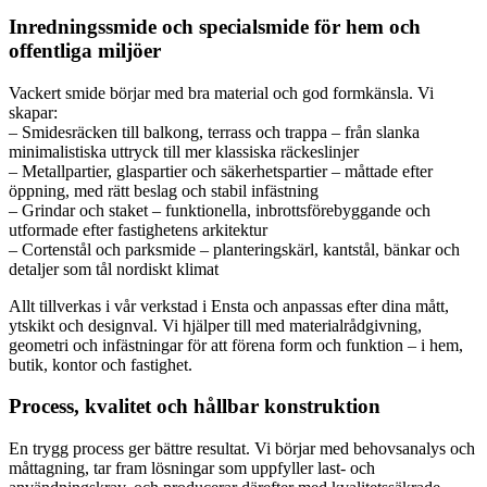
Inredningssmide och specialsmide för hem och
offentliga miljöer
Vackert smide börjar med bra material och god formkänsla. Vi
skapar:
– Smidesräcken till balkong, terrass och trappa – från slanka
minimalistiska uttryck till mer klassiska räckeslinjer
– Metallpartier, glaspartier och säkerhetspartier – måttade efter
öppning, med rätt beslag och stabil infästning
– Grindar och staket – funktionella, inbrottsförebyggande och
utformade efter fastighetens arkitektur
– Cortenstål och parksmide – planteringskärl, kantstål, bänkar och
detaljer som tål nordiskt klimat
Allt tillverkas i vår verkstad i Ensta och anpassas efter dina mått,
ytskikt och designval. Vi hjälper till med materialrådgivning,
geometri och infästningar för att förena form och funktion – i hem,
butik, kontor och fastighet.
Process, kvalitet och hållbar konstruktion
En trygg process ger bättre resultat. Vi börjar med behovsanalys och
måttagning, tar fram lösningar som uppfyller last- och