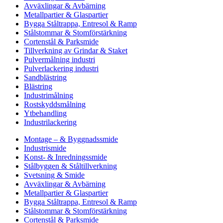
Avväxlingar & Avbärning
Metallpartier & Glaspartier
Bygga Ståltrappa, Entresol & Ramp
Stålstommar & Stomförstärkning
Cortenstål & Parksmide
Tillverkning av Grindar & Staket
Pulvermålning industri
Pulverlackering industri
Sandblästring
Blästring
Industrimålning
Rostskyddsmålning
Ytbehandling
Industrilackering
Montage – & Byggnadssmide
Industrismide
Konst- & Inredningssmide
Stålbyggen & Ståltillverkning
Svetsning & Smide
Avväxlingar & Avbärning
Metallpartier & Glaspartier
Bygga Ståltrappa, Entresol & Ramp
Stålstommar & Stomförstärkning
Cortenstål & Parksmide