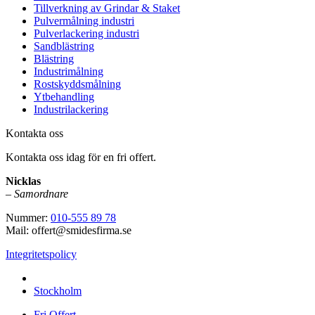
Tillverkning av Grindar & Staket
Pulvermålning industri
Pulverlackering industri
Sandblästring
Blästring
Industrimålning
Rostskyddsmålning
Ytbehandling
Industrilackering
Kontakta oss
Kontakta oss idag för en fri offert.
Nicklas
–
Samordnare
Nummer:
010-555 89 78
Mail: offert@smidesfirma.se
Integritetspolicy
Vi utför arbeten i hela
Stockholm
Fri Offert