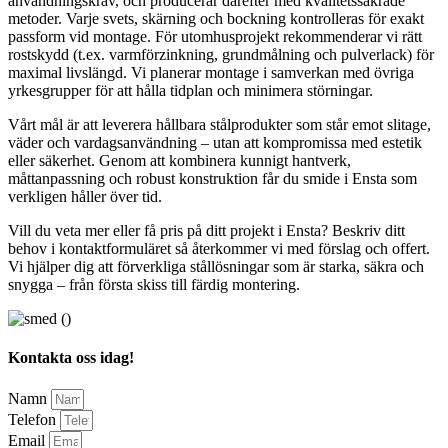
användningskrav, och producerar därefter med kvalitetssäkrade
metoder. Varje svets, skärning och bockning kontrolleras för exakt
passform vid montage. För utomhusprojekt rekommenderar vi rätt
rostskydd (t.ex. varmförzinkning, grundmålning och pulverlack) för
maximal livslängd. Vi planerar montage i samverkan med övriga
yrkesgrupper för att hålla tidplan och minimera störningar.
Vårt mål är att leverera hållbara stålprodukter som står emot slitage,
väder och vardagsanvändning – utan att kompromissa med estetik
eller säkerhet. Genom att kombinera kunnigt hantverk,
måttanpassning och robust konstruktion får du smide i Ensta som
verkligen håller över tid.
Vill du veta mer eller få pris på ditt projekt i Ensta? Beskriv ditt
behov i kontaktformuläret så återkommer vi med förslag och offert.
Vi hjälper dig att förverkliga stållösningar som är starka, säkra och
snygga – från första skiss till färdig montering.
Kontakta oss idag!
Namn
Telefon
Email