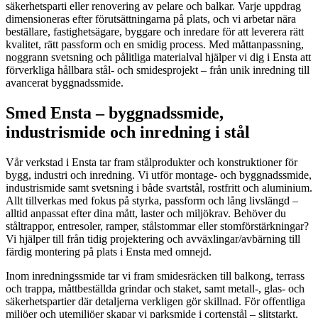
säkerhetsparti eller renovering av pelare och balkar. Varje uppdrag
dimensioneras efter förutsättningarna på plats, och vi arbetar nära
beställare, fastighetsägare, byggare och inredare för att leverera rätt
kvalitet, rätt passform och en smidig process. Med måttanpassning,
noggrann svetsning och pålitliga materialval hjälper vi dig i Ensta att
förverkliga hållbara stål- och smidesprojekt – från unik inredning till
avancerat byggnadssmide.
Smed Ensta – byggnadssmide,
industrismide och inredning i stål
Vår verkstad i Ensta tar fram stålprodukter och konstruktioner för
bygg, industri och inredning. Vi utför montage- och byggnadssmide,
industrismide samt svetsning i både svartstål, rostfritt och aluminium.
Allt tillverkas med fokus på styrka, passform och lång livslängd –
alltid anpassat efter dina mått, laster och miljökrav. Behöver du
ståltrappor, entresoler, ramper, stålstommar eller stomförstärkningar?
Vi hjälper till från tidig projektering och avväxlingar/avbärning till
färdig montering på plats i Ensta med omnejd.
Inom inredningssmide tar vi fram smidesräcken till balkong, terrass
och trappa, måttbeställda grindar och staket, samt metall-, glas- och
säkerhetspartier där detaljerna verkligen gör skillnad. För offentliga
miljöer och utemiljöer skapar vi parksmide i cortenstål – slitstarkt,