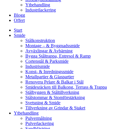
Ytbehandling
Industrilackering
Blogg
Offert
Start
Smide
Stålkonstruktion
Montage – & Byggnadssmide
Avväxlingar & Avbärning
Bygga Ståltrappa, Entresol & Ramp
Cortenstål & Parksmide
Industrismide
Konst- & Inredningssmide
Metallpartier & Glaspartier
Renovera Pelare & Balkar i Stål
Smidesräcken till Balkong, Terrass & Trappa
Stålbyggen & Ståltillverkning
Stålstommar & Stomförstärkning
Svetsning & Smide
Tillverkning av Grindar & Staket
Ytbehandling
Pulvermålning
Pulverlackering
Sandblästring