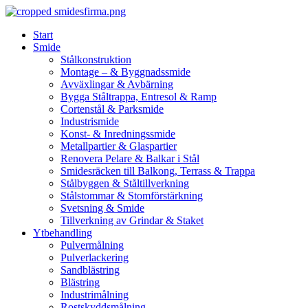
Skip
to
Start
content
Smide
Stålkonstruktion
Montage – & Byggnadssmide
Avväxlingar & Avbärning
Bygga Ståltrappa, Entresol & Ramp
Cortenstål & Parksmide
Industrismide
Konst- & Inredningssmide
Metallpartier & Glaspartier
Renovera Pelare & Balkar i Stål
Smidesräcken till Balkong, Terrass & Trappa
Stålbyggen & Ståltillverkning
Stålstommar & Stomförstärkning
Svetsning & Smide
Tillverkning av Grindar & Staket
Ytbehandling
Pulvermålning
Pulverlackering
Sandblästring
Blästring
Industrimålning
Rostskyddsmålning