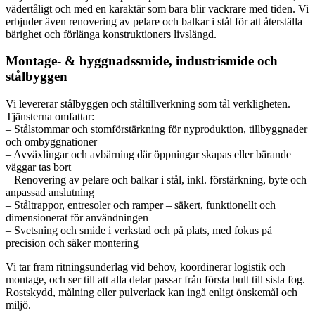
vädertåligt och med en karaktär som bara blir vackrare med tiden. Vi
erbjuder även renovering av pelare och balkar i stål för att återställa
bärighet och förlänga konstruktioners livslängd.
Montage- & byggnadssmide, industrismide och
stålbyggen
Vi levererar stålbyggen och ståltillverkning som tål verkligheten.
Tjänsterna omfattar:
– Stålstommar och stomförstärkning för nyproduktion, tillbyggnader
och ombyggnationer
– Avväxlingar och avbärning där öppningar skapas eller bärande
väggar tas bort
– Renovering av pelare och balkar i stål, inkl. förstärkning, byte och
anpassad anslutning
– Ståltrappor, entresoler och ramper – säkert, funktionellt och
dimensionerat för användningen
– Svetsning och smide i verkstad och på plats, med fokus på
precision och säker montering
Vi tar fram ritningsunderlag vid behov, koordinerar logistik och
montage, och ser till att alla delar passar från första bult till sista fog.
Rostskydd, målning eller pulverlack kan ingå enligt önskemål och
miljö.