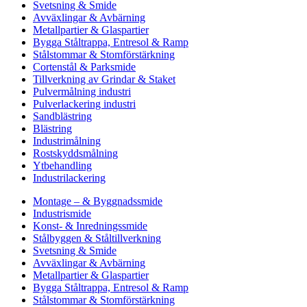
Svetsning & Smide
Avväxlingar & Avbärning
Metallpartier & Glaspartier
Bygga Ståltrappa, Entresol & Ramp
Stålstommar & Stomförstärkning
Cortenstål & Parksmide
Tillverkning av Grindar & Staket
Pulvermålning industri
Pulverlackering industri
Sandblästring
Blästring
Industrimålning
Rostskyddsmålning
Ytbehandling
Industrilackering
Montage – & Byggnadssmide
Industrismide
Konst- & Inredningssmide
Stålbyggen & Ståltillverkning
Svetsning & Smide
Avväxlingar & Avbärning
Metallpartier & Glaspartier
Bygga Ståltrappa, Entresol & Ramp
Stålstommar & Stomförstärkning