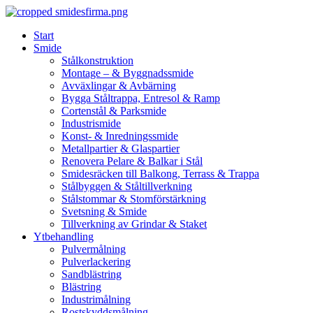
Skip
to
Start
content
Smide
Stålkonstruktion
Montage – & Byggnadssmide
Avväxlingar & Avbärning
Bygga Ståltrappa, Entresol & Ramp
Cortenstål & Parksmide
Industrismide
Konst- & Inredningssmide
Metallpartier & Glaspartier
Renovera Pelare & Balkar i Stål
Smidesräcken till Balkong, Terrass & Trappa
Stålbyggen & Ståltillverkning
Stålstommar & Stomförstärkning
Svetsning & Smide
Tillverkning av Grindar & Staket
Ytbehandling
Pulvermålning
Pulverlackering
Sandblästring
Blästring
Industrimålning
Rostskyddsmålning