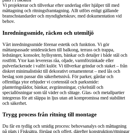
Vi projekterar och tillverkar efter underlag eller hjälper till med
måttagning och ritningsframtagning. Allt utförs enligt gällande
branschstandarder och myndighetskrav, med dokumentation vid
behov.
Inredningssmide, räcken och utemiljö
Vårt inredningssmide förenar estetik och funktion. Vi gör
måttanpassade smidesräcken till balkong, terrass och trappa,
ledstänger, konsoler, hyllsystem, bänkar och detaljer i både stål och
rostfritt. Ytor kan levereras råa, oljade, varmförzinkade eller
pulverlackerade i valfri kulör. Vi tillverkar grindar och staket – från
diskret minimalistiskt till dekorativt ornamenterat – med lås och
beslag som passar din säkerhetsnivå. För parker, gårdar och
offentliga ytor erbjuder vi cortenstål och parksmide:
planteringslådor, bänkar, avgränsningar, cykelställ och
speciallösningar som tål väder och slitage. Glas- och metallpartier
integreras för att släppa in ljus utan att kompromissa med stabilitet
och säkerhet.
Trygg process från ritning till montage
Du får en tydlig och smidig process: behovsanalys och måttagning
på plats i Fisksätra, förslag och offert, därefter konstruktion/ritningar