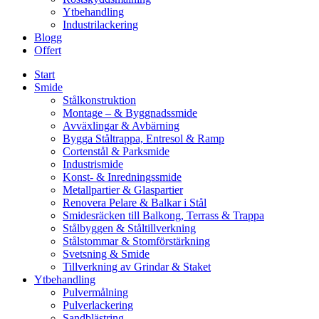
Ytbehandling
Industrilackering
Blogg
Offert
Start
Smide
Stålkonstruktion
Montage – & Byggnadssmide
Avväxlingar & Avbärning
Bygga Ståltrappa, Entresol & Ramp
Cortenstål & Parksmide
Industrismide
Konst- & Inredningssmide
Metallpartier & Glaspartier
Renovera Pelare & Balkar i Stål
Smidesräcken till Balkong, Terrass & Trappa
Stålbyggen & Ståltillverkning
Stålstommar & Stomförstärkning
Svetsning & Smide
Tillverkning av Grindar & Staket
Ytbehandling
Pulvermålning
Pulverlackering
Sandblästring