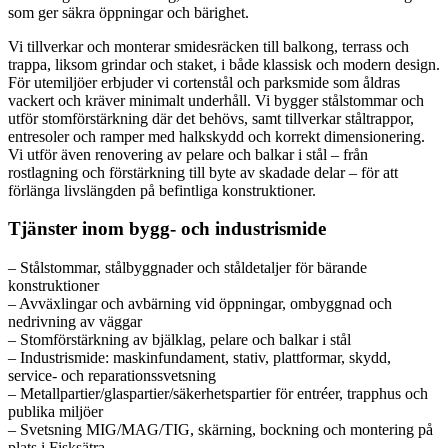
som ger säkra öppningar och bärighet.
Vi tillverkar och monterar smidesräcken till balkong, terrass och
trappa, liksom grindar och staket, i både klassisk och modern design.
För utemiljöer erbjuder vi cortenstål och parksmide som åldras
vackert och kräver minimalt underhåll. Vi bygger stålstommar och
utför stomförstärkning där det behövs, samt tillverkar ståltrappor,
entresoler och ramper med halkskydd och korrekt dimensionering.
Vi utför även renovering av pelare och balkar i stål – från
rostlagning och förstärkning till byte av skadade delar – för att
förlänga livslängden på befintliga konstruktioner.
Tjänster inom bygg- och industrismide
– Stålstommar, stålbyggnader och ståldetaljer för bärande
konstruktioner
– Avväxlingar och avbärning vid öppningar, ombyggnad och
nedrivning av väggar
– Stomförstärkning av bjälklag, pelare och balkar i stål
– Industrismide: maskinfundament, stativ, plattformar, skydd,
service- och reparationssvetsning
– Metallpartier/glaspartier/säkerhetspartier för entréer, trapphus och
publika miljöer
– Svetsning MIG/MAG/TIG, skärning, bockning och montering på
plats i Fisksätra