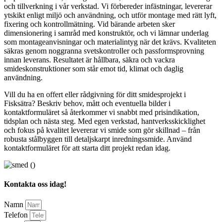
och tillverkning i vår verkstad. Vi förbereder infästningar, levererar
ytskikt enligt miljö och användning, och utför montage med rätt lyft,
fixering och kontrollmätning. Vid bärande arbeten sker
dimensionering i samråd med konstruktör, och vi lämnar underlag
som montageanvisningar och materialintyg när det krävs. Kvaliteten
säkras genom noggranna svetskontroller och passformsprovning
innan leverans. Resultatet är hållbara, säkra och vackra
smideskonstruktioner som står emot tid, klimat och daglig
användning.
Vill du ha en offert eller rådgivning för ditt smidesprojekt i
Fisksätra? Beskriv behov, mått och eventuella bilder i
kontaktformuläret så återkommer vi snabbt med prisindikation,
tidsplan och nästa steg. Med egen verkstad, hantverksskicklighet
och fokus på kvalitet levererar vi smide som gör skillnad – från
robusta stålbyggen till detaljskarpt inredningssmide. Använd
kontaktformuläret för att starta ditt projekt redan idag.
Kontakta oss idag!
Namn
Telefon