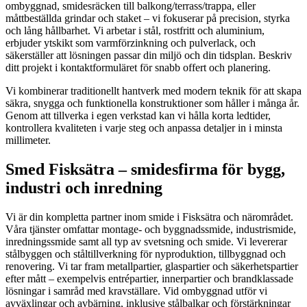
ombyggnad, smidesräcken till balkong/terrass/trappa, eller
måttbeställda grindar och staket – vi fokuserar på precision, styrka
och lång hållbarhet. Vi arbetar i stål, rostfritt och aluminium,
erbjuder ytskikt som varmförzinkning och pulverlack, och
säkerställer att lösningen passar din miljö och din tidsplan. Beskriv
ditt projekt i kontaktformuläret för snabb offert och planering.
Vi kombinerar traditionellt hantverk med modern teknik för att skapa
säkra, snygga och funktionella konstruktioner som håller i många år.
Genom att tillverka i egen verkstad kan vi hålla korta ledtider,
kontrollera kvaliteten i varje steg och anpassa detaljer in i minsta
millimeter.
Smed Fisksätra – smidesfirma för bygg,
industri och inredning
Vi är din kompletta partner inom smide i Fisksätra och närområdet.
Våra tjänster omfattar montage- och byggnadssmide, industrismide,
inredningssmide samt all typ av svetsning och smide. Vi levererar
stålbyggen och ståltillverkning för nyproduktion, tillbyggnad och
renovering. Vi tar fram metallpartier, glaspartier och säkerhetspartier
efter mått – exempelvis entrépartier, innerpartier och brandklassade
lösningar i samråd med kravställare. Vid ombyggnad utför vi
avväxlingar och avbärning, inklusive stålbalkar och förstärkningar