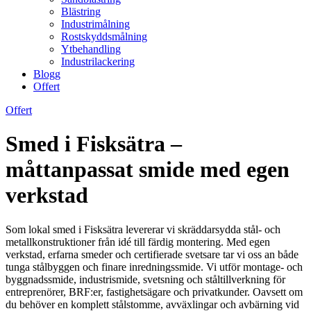
Blästring
Industrimålning
Rostskyddsmålning
Ytbehandling
Industrilackering
Blogg
Offert
Offert
Smed i Fisksätra –
måttanpassat smide med egen
verkstad
Som lokal smed i Fisksätra levererar vi skräddarsydda stål- och
metallkonstruktioner från idé till färdig montering. Med egen
verkstad, erfarna smeder och certifierade svetsare tar vi oss an både
tunga stålbyggen och finare inredningssmide. Vi utför montage- och
byggnadssmide, industrismide, svetsning och stål­tillverkning för
entreprenörer, BRF:er, fastighetsägare och privatkunder. Oavsett om
du behöver en komplett stålstomme, avväxlingar och avbärning vid