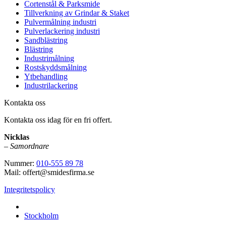
Cortenstål & Parksmide
Tillverkning av Grindar & Staket
Pulvermålning industri
Pulverlackering industri
Sandblästring
Blästring
Industrimålning
Rostskyddsmålning
Ytbehandling
Industrilackering
Kontakta oss
Kontakta oss idag för en fri offert.
Nicklas
–
Samordnare
Nummer:
010-555 89 78
Mail: offert@smidesfirma.se
Integritetspolicy
Vi utför arbeten i hela
Stockholm