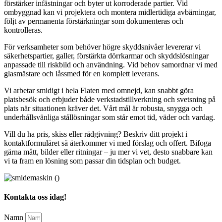
förstärker infästningar och byter ut korroderade partier. Vid
ombyggnad kan vi projektera och montera midlertidiga avbärningar,
följt av permanenta förstärkningar som dokumenteras och
kontrolleras.
För verksamheter som behöver högre skyddsnivåer levererar vi
säkerhetspartier, galler, förstärkta dörrkarmar och skyddslösningar
anpassade till riskbild och användning. Vid behov samordnar vi med
glasmästare och låssmed för en komplett leverans.
Vi arbetar smidigt i hela Flaten med omnejd, kan snabbt göra
platsbesök och erbjuder både verkstadstillverkning och svetsning på
plats när situationen kräver det. Vårt mål är robusta, snygga och
underhållsvänliga stållösningar som står emot tid, väder och vardag.
Vill du ha pris, skiss eller rådgivning? Beskriv ditt projekt i
kontaktformuläret så återkommer vi med förslag och offert. Bifoga
gärna mått, bilder eller ritningar – ju mer vi vet, desto snabbare kan
vi ta fram en lösning som passar din tidsplan och budget.
Kontakta oss idag!
Namn