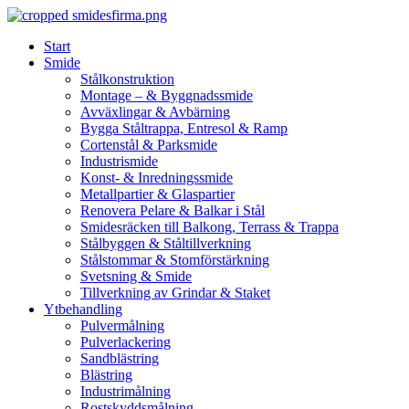
Skip
to
Start
content
Smide
Stålkonstruktion
Montage – & Byggnadssmide
Avväxlingar & Avbärning
Bygga Ståltrappa, Entresol & Ramp
Cortenstål & Parksmide
Industrismide
Konst- & Inredningssmide
Metallpartier & Glaspartier
Renovera Pelare & Balkar i Stål
Smidesräcken till Balkong, Terrass & Trappa
Stålbyggen & Ståltillverkning
Stålstommar & Stomförstärkning
Svetsning & Smide
Tillverkning av Grindar & Staket
Ytbehandling
Pulvermålning
Pulverlackering
Sandblästring
Blästring
Industrimålning
Rostskyddsmålning