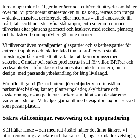
Inredningssmide i stål ger interiörer och entréer ett uttryck som håller
över tid. Vi producerar smidesräcken till balkong, terrass och trappa
– slanka, massiva, perforerade eller med glas – alltid anpassade till
mått, fallskydd och stil. Våra ståltrappor, entresoler och ramper
tillverkas efter platsens geometri och lastkrav, med räcken, plansteg
och halkskydd som uppfyller gällande normer.
Vi tillverkar även metallpartier, glaspartier och säkerhetspartier för
entréer, trapphus och lokaler. Med tunna profiler och stabila
infästningar får du ett lätt uttryck utan att kompromissa med
säkerhet. Grindar och staket produceras i stål för villor, BRF:er och
verksamheter – från klassiskt smidesutseende till modern, linjär
design, med passande ytbehandling för lång livslängd.
För offentliga miljöer och utemiljöer erbjuder vi cortenstål och
parksmide: bänkar, kanter, planteringslådor, skyltbärare och
avskärmningar som patinerar vackert samtidigt som de står emot
väder och slitage. Vi hjälper gärna till med designförslag och ytskikt
som passar platsen.
Säkra stållösningar, renovering och uppgradering
Stål håller länge – och med rätt åtgärd håller det ännu längre. Vi
utför renovering av pelare och balkar i stål, lagar skadade svetsfogar,