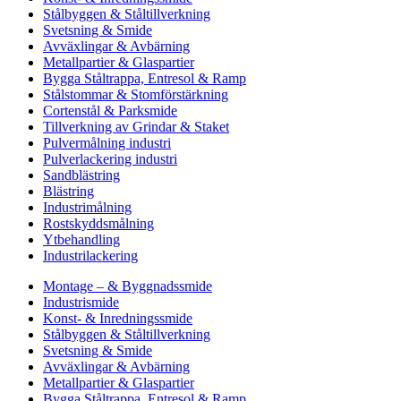
Stålbyggen & Ståltillverkning
Svetsning & Smide
Avväxlingar & Avbärning
Metallpartier & Glaspartier
Bygga Ståltrappa, Entresol & Ramp
Stålstommar & Stomförstärkning
Cortenstål & Parksmide
Tillverkning av Grindar & Staket
Pulvermålning industri
Pulverlackering industri
Sandblästring
Blästring
Industrimålning
Rostskyddsmålning
Ytbehandling
Industrilackering
Montage – & Byggnadssmide
Industrismide
Konst- & Inredningssmide
Stålbyggen & Ståltillverkning
Svetsning & Smide
Avväxlingar & Avbärning
Metallpartier & Glaspartier
Bygga Ståltrappa, Entresol & Ramp