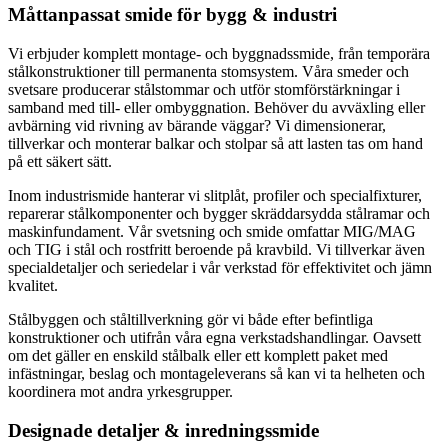
Måttanpassat smide för bygg & industri
Vi erbjuder komplett montage- och byggnadssmide, från temporära
stålkonstruktioner till permanenta stomsystem. Våra smeder och
svetsare producerar stålstommar och utför stomförstärkningar i
samband med till- eller ombyggnation. Behöver du avväxling eller
avbärning vid rivning av bärande väggar? Vi dimensionerar,
tillverkar och monterar balkar och stolpar så att lasten tas om hand
på ett säkert sätt.
Inom industrismide hanterar vi slitplåt, profiler och specialfixturer,
reparerar stålkomponenter och bygger skräddarsydda stålramar och
maskinfundament. Vår svetsning och smide omfattar MIG/MAG
och TIG i stål och rostfritt beroende på kravbild. Vi tillverkar även
specialdetaljer och seriedelar i vår verkstad för effektivitet och jämn
kvalitet.
Stålbyggen och ståltillverkning gör vi både efter befintliga
konstruktioner och utifrån våra egna verkstadshandlingar. Oavsett
om det gäller en enskild stålbalk eller ett komplett paket med
infästningar, beslag och montageleverans så kan vi ta helheten och
koordinera mot andra yrkesgrupper.
Designade detaljer & inredningssmide