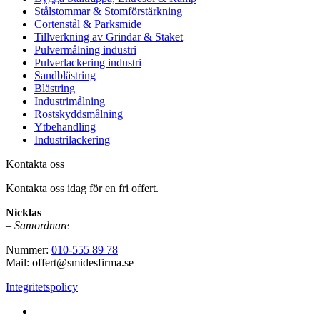
Stålstommar & Stomförstärkning
Cortenstål & Parksmide
Tillverkning av Grindar & Staket
Pulvermålning industri
Pulverlackering industri
Sandblästring
Blästring
Industrimålning
Rostskyddsmålning
Ytbehandling
Industrilackering
Kontakta oss
Kontakta oss idag för en fri offert.
Nicklas
–
Samordnare
Nummer:
010-555 89 78
Mail: offert@smidesfirma.se
Integritetspolicy
Vi utför arbeten i hela