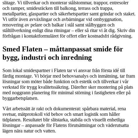
slitage. Vi tillverkar och monterar stålstommar, trappor, entresoler
och ramper, smidesräcken till balkong, terrass och trappa,
metallpartier, glaspartier och säkerhetspartier samt grindar och staket.
Vi utför även avväxlingar och avbärningar vid ombyggnation,
renovering av pelare och balkar i stål samt stålbyggen och
ståltillverkning enligt dina ritningar – eller så ritar vi åt dig. Skriv din
förfrågan i kontaktformuläret för offert eller kostnadsfri rådgivning.
Smed Flaten – måttanpassat smide för
bygg, industri och inredning
Som lokal smidespartner i Flaten tar vi ansvar från första idé till
färdig montage. Vi börjar med behovsanalys och inmätning, tar fram
lösningar som möter både funktion och estetik och tillverkar i vår
verkstad för trygg kvalitetssäkring. Därefter sker montering på plats
med noggrann planering för minimal störning i fastigheten eller på
byggarbetsplatsen.
Vårt arbetssätt är rakt och dokumenterat: spårbara material, rena
svetsar, mätprotokoll vid behov och smart logistik som håller
tidplanen. Resultatet blir slitstarka, stabila och visuellt enhetliga
lösningar – anpassade för Flatens förutsättningar och väderutsatta
lägen nära natur och vatten.