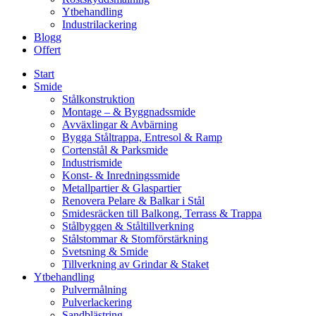
Ytbehandling
Industrilackering
Blogg
Offert
Start
Smide
Stålkonstruktion
Montage – & Byggnadssmide
Avväxlingar & Avbärning
Bygga Ståltrappa, Entresol & Ramp
Cortenstål & Parksmide
Industrismide
Konst- & Inredningssmide
Metallpartier & Glaspartier
Renovera Pelare & Balkar i Stål
Smidesräcken till Balkong, Terrass & Trappa
Stålbyggen & Ståltillverkning
Stålstommar & Stomförstärkning
Svetsning & Smide
Tillverkning av Grindar & Staket
Ytbehandling
Pulvermålning
Pulverlackering
Sandblästring