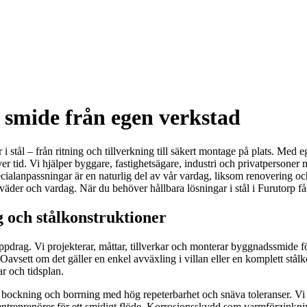
 smide från egen verkstad
 stål – från ritning och tillverkning till säkert montage på plats. Med e
er tid. Vi hjälper byggare, fastighetsägare, industri och privatpersoner 
cialanpassningar är en naturlig del av vår vardag, liksom renovering och
väder och vardag. När du behöver hållbara lösningar i stål i Furutorp får
 och stålkonstruktioner
ppdrag. Vi projekterar, måttar, tillverkar och monterar byggnadssmide
avsett om det gäller en enkel avväxling i villan eller en komplett stål
ar och tidsplan.
kning och borrning med hög repeterbarhet och snäva toleranser. Vi lev
reprenörer för ett smidigt flöde. Korrosionsskydd som varmförzinkning o