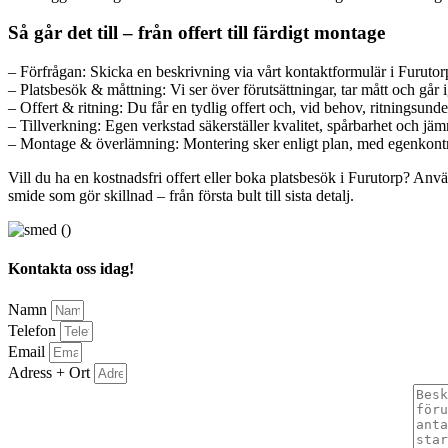
Så går det till – från offert till färdigt montage
– Förfrågan: Skicka en beskrivning via vårt kontaktformulär i Furutorp
– Platsbesök & måttning: Vi ser över förutsättningar, tar mått och går
– Offert & ritning: Du får en tydlig offert och, vid behov, ritningsund
– Tillverkning: Egen verkstad säkerställer kvalitet, spårbarhet och jäm
– Montage & överlämning: Montering sker enligt plan, med egenkontrol
Vill du ha en kostnadsfri offert eller boka platsbesök i Furutorp? Anvä
smide som gör skillnad – från första bult till sista detalj.
Kontakta oss idag!
Namn
Telefon
Email
Adress + Ort