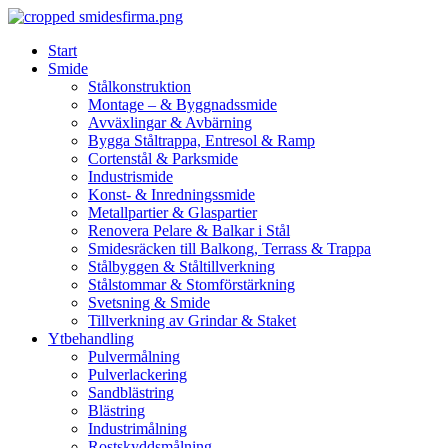
Skip
to
Start
content
Smide
Stålkonstruktion
Montage – & Byggnadssmide
Avväxlingar & Avbärning
Bygga Ståltrappa, Entresol & Ramp
Cortenstål & Parksmide
Industrismide
Konst- & Inredningssmide
Metallpartier & Glaspartier
Renovera Pelare & Balkar i Stål
Smidesräcken till Balkong, Terrass & Trappa
Stålbyggen & Ståltillverkning
Stålstommar & Stomförstärkning
Svetsning & Smide
Tillverkning av Grindar & Staket
Ytbehandling
Pulvermålning
Pulverlackering
Sandblästring
Blästring
Industrimålning
Rostskyddsmålning