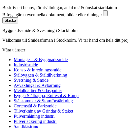
Beskriv ert behov, förutsättningar, antal m2 & önskat startdatum
Bifoga gärna eventuella dokument, bilder eller ritningar
Skicka
Byggnadssmide & Svestning i Stockholm
Välkomna till Smidesfirman i Stockholm. Vi tar hand om hela ditt projekt 
Våra tjänster
Montage – & Byggnadssmide
Industrismide
Konst- & Inredningssmide
Stålbyggen & Ståltillverkning
Svetsning & Smide
Avväxlingar & Avbärning
Metallpartier & Glaspartier
Bygga Ståltrappa, Entresol & Ramp
Stålstommar & Stomförstärkning
Cortenstål & Parksmide
Tillverkning av Grindar & Staket
Pulvermålning industri
Pulverlackering industri
Sandblästring