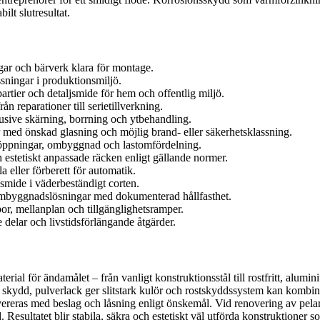
ilt slutresultat.
gar och bärverk klara för montage.
ssningar i produktionsmiljö.
artier och detaljsmide för hem och offentlig miljö.
 reparationer till serietillverkning.
klusive skärning, borrning och ytbehandling.
ier med önskad glasning och möjlig brand- eller säkerhetsklassning.
göppningar, ombyggnad och lastomfördelning.
h estetiskt anpassade räcken enligt gällande normer.
a eller förberett för automatik.
jsmide i väderbeständigt corten.
 ombyggnadslösningar med dokumenterad hållfasthet.
or, mellanplan och tillgänglighetsramper.
 delar och livstidsförlängande åtgärder.
terial för ändamålet – från vanligt konstruktionsstål till rostfritt, alum
 skydd, pulverlack ger slitstark kulör och rostskyddssystem kan kombin
ereras med beslag och låsning enligt önskemål. Vid renovering av pelare
Resultatet blir stabila, säkra och estetiskt väl utförda konstruktioner som