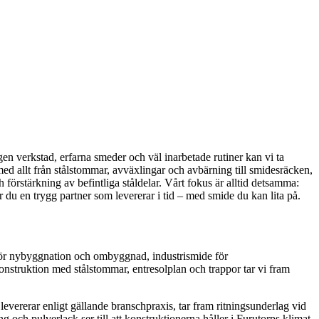
gen verkstad, erfarna smeder och väl inarbetade rutiner kan vi ta
med allt från stålstommar, avväxlingar och avbärning till smidesräcken,
 förstärkning av befintliga ståldelar. Vårt fokus är alltid detsamma:
 du en trygg partner som levererar i tid – med smide du kan lita på.
 för nybyggnation och ombyggnad, industrismide för
konstruktion med stålstommar, entresolplan och trappor tar vi fram
ererar enligt gällande branschpraxis, tar fram ritningsunderlag vid
ch pulverlack ser till att konstruktionerna håller i Furutorps klimat,