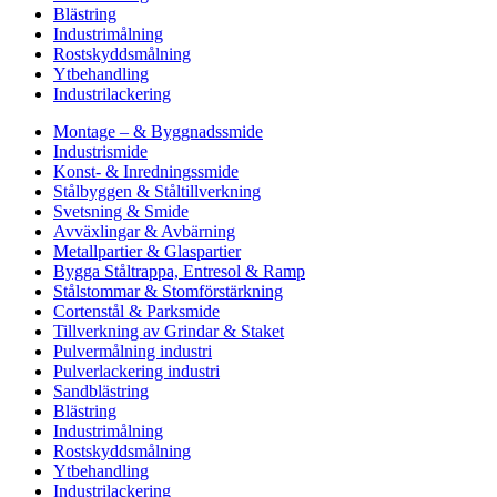
Blästring
Industrimålning
Rostskyddsmålning
Ytbehandling
Industrilackering
Montage – & Byggnadssmide
Industrismide
Konst- & Inredningssmide
Stålbyggen & Ståltillverkning
Svetsning & Smide
Avväxlingar & Avbärning
Metallpartier & Glaspartier
Bygga Ståltrappa, Entresol & Ramp
Stålstommar & Stomförstärkning
Cortenstål & Parksmide
Tillverkning av Grindar & Staket
Pulvermålning industri
Pulverlackering industri
Sandblästring
Blästring
Industrimålning
Rostskyddsmålning
Ytbehandling
Industrilackering