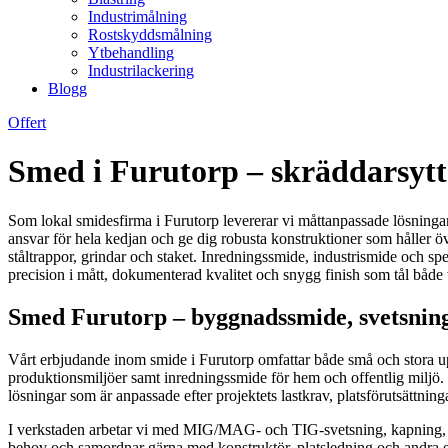
Industrimålning
Rostskyddsmålning
Ytbehandling
Industrilackering
Blogg
Offert
Smed i Furutorp – skräddarsytt
Som lokal smidesfirma i Furutorp levererar vi måttanpassade lösningar i
ansvar för hela kedjan och ge dig robusta konstruktioner som håller öv
ståltrappor, grindar och staket. Inredningssmide, industrismide och spe
precision i mått, dokumenterad kvalitet och snygg finish som tål både 
Smed Furutorp – byggnadssmide, svetsning
Vårt erbjudande inom smide i Furutorp omfattar både små och stora u
produktionsmiljöer samt inredningssmide för hem och offentlig miljö. O
lösningar som är anpassade efter projektets lastkrav, platsförutsättning
I verkstaden arbetar vi med MIG/MAG- och TIG-svetsning, kapning, boc
behov och samordnar gärna med konstruktör, platsledning och andra ent