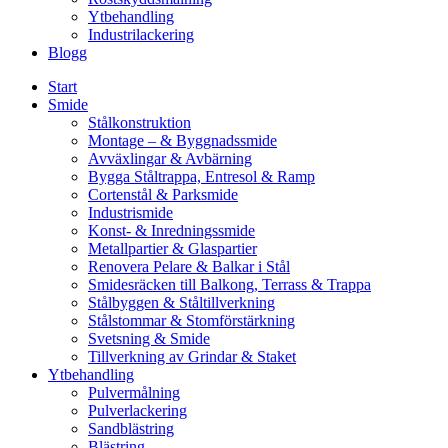
Ytbehandling
Industrilackering
Blogg
Start
Smide
Stålkonstruktion
Montage – & Byggnadssmide
Avväxlingar & Avbärning
Bygga Ståltrappa, Entresol & Ramp
Cortenstål & Parksmide
Industrismide
Konst- & Inredningssmide
Metallpartier & Glaspartier
Renovera Pelare & Balkar i Stål
Smidesräcken till Balkong, Terrass & Trappa
Stålbyggen & Ståltillverkning
Stålstommar & Stomförstärkning
Svetsning & Smide
Tillverkning av Grindar & Staket
Ytbehandling
Pulvermålning
Pulverlackering
Sandblästring
Blästring