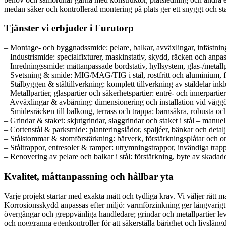
medan säker och kontrollerad montering på plats ger ett snyggt och stab
Tjänster vi erbjuder i Furutorp
– Montage- och byggnadssmide: pelare, balkar, avväxlingar, infästnin
– Industrismide: specialfixturer, maskinstativ, skydd, räcken och anpa
– Inredningssmide: måttanpassade bordstativ, hyllsystem, glas-/metallp
– Svetsning & smide: MIG/MAG/TIG i stål, rostfritt och aluminium, från
– Stålbyggen & ståltillverkning: komplett tillverkning av ståldelar in
– Metallpartier, glaspartier och säkerhetspartier: entré- och innerpart
– Avväxlingar & avbärning: dimensionering och installation vid väg
– Smidesräcken till balkong, terrass och trappa: barnsäkra, robusta oc
– Grindar & staket: skjutgrindar, slaggrindar och staket i stål – manuell
– Cortenstål & parksmide: planteringslådor, spaljéer, bänkar och detal
– Stålstommar & stomförstärkning: bärverk, förstärkningsplåtar och
– Ståltrappor, entresoler & ramper: utrymningstrappor, invändiga trapp
– Renovering av pelare och balkar i stål: förstärkning, byte av skadade
Kvalitet, måttanpassning och hållbar yta
Varje projekt startar med exakta mått och tydliga krav. Vi väljer rätt ma
Korrosionsskydd anpassas efter miljö: varmförzinkning ger långvarigt
övergångar och greppvänliga handledare; grindar och metallpartier lev
och noggranna egenkontroller för att säkerställa bärighet och livslängd. 