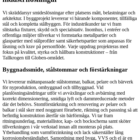
Vi skräddarsyr smideslösningar efter platsens mått, belastningar och
arkitektur. I byggprojekt levererar vi bärande komponenter, tillfälliga
stål och kompletta stålbyggen. För industrikunder tar vi fram
slitstarka fixturer, skydd och specialstativ. Inomhus, i entréer och
offentliga miljöer tillverkar vi formstarka metallpartier och
glaspartier med stålprofiler samt säkerhetspartier som anpassas för
låsning och krav på personflöde. Varje uppdrag projekteras med
fokus på kvalitet, styrka och hållbara konstruktioner – från
Tallkrogen till Globen-området.
Byggnadssmide, stålstommar och förstärkningar
Vi levererar måttanpassade stålstommar, balkar, pelare och bärverk
för nyproduktion, ombyggnad och tillbyggnad. Vid
planlösningsändringar utför vi avväxlingar och avbärning med
korrekt dimensionering, smidiga lyft och dammreducerade metoder
där det behövs. Stomförstärkning och renovering av pelare och
balkar i stål sker med noggrant förarbete, riktning och passning så att
befintlig konstruktion återfår sin bärförmåga. Vi tar fram
ritningsunderlag, materiallistor, kap- och bockschema samt sköter
tillverkningen i vår verkstad innan allt monteras på plats.
Ytbehandling som varmförzinkning och lack säkerställer lång
korrosionsbeständighet. Samordning med bygg, VVS och el är en