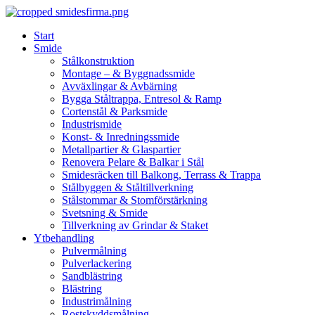
Skip
to
Start
content
Smide
Stålkonstruktion
Montage – & Byggnadssmide
Avväxlingar & Avbärning
Bygga Ståltrappa, Entresol & Ramp
Cortenstål & Parksmide
Industrismide
Konst- & Inredningssmide
Metallpartier & Glaspartier
Renovera Pelare & Balkar i Stål
Smidesräcken till Balkong, Terrass & Trappa
Stålbyggen & Ståltillverkning
Stålstommar & Stomförstärkning
Svetsning & Smide
Tillverkning av Grindar & Staket
Ytbehandling
Pulvermålning
Pulverlackering
Sandblästring
Blästring
Industrimålning
Rostskyddsmålning