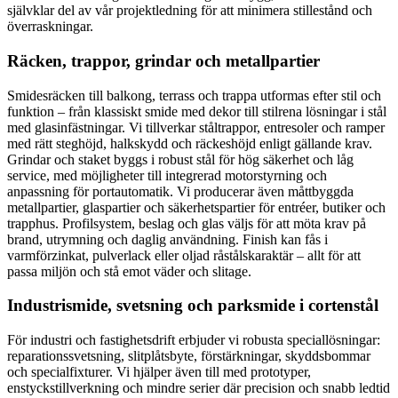
självklar del av vår projektledning för att minimera stillestånd och
överraskningar.
Räcken, trappor, grindar och metallpartier
Smidesräcken till balkong, terrass och trappa utformas efter stil och
funktion – från klassiskt smide med dekor till stilrena lösningar i stål
med glasinfästningar. Vi tillverkar ståltrappor, entresoler och ramper
med rätt steghöjd, halkskydd och räckeshöjd enligt gällande krav.
Grindar och staket byggs i robust stål för hög säkerhet och låg
service, med möjligheter till integrerad motorstyrning och
anpassning för portautomatik. Vi producerar även måttbyggda
metallpartier, glaspartier och säkerhetspartier för entréer, butiker och
trapphus. Profilsystem, beslag och glas väljs för att möta krav på
brand, utrymning och daglig användning. Finish kan fås i
varmförzinkat, pulverlack eller oljad råstålskaraktär – allt för att
passa miljön och stå emot väder och slitage.
Industrismide, svetsning och parksmide i cortenstål
För industri och fastighetsdrift erbjuder vi robusta speciallösningar:
reparationssvetsning, slitplåtsbyte, förstärkningar, skyddsbommar
och specialfixturer. Vi hjälper även till med prototyper,
enstyckstillverkning och mindre serier där precision och snabb ledtid