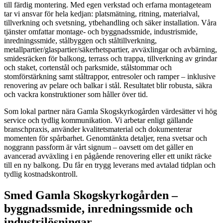
till färdig montering. Med egen verkstad och erfarna montageteam
tar vi ansvar för hela kedjan: platsmätning, ritning, materialval,
tillverkning och svetsning, ytbehandling och säker installation. Våra
tjänster omfattar montage- och byggnadssmide, industrismide,
inredningssmide, stålbyggen och ståltillverkning,
metallpartier/glaspartier/säkerhetspartier, avväxlingar och avbärning,
smidesräcken för balkong, terrass och trappa, tillverkning av grindar
och staket, cortenstål och parksmide, stålstommar och
stomförstärkning samt ståltrappor, entresoler och ramper – inklusive
renovering av pelare och balkar i stål. Resultatet blir robusta, säkra
och vackra konstruktioner som håller över tid.
Som lokal partner nära Gamla Skogskyrkogården värdesätter vi hög
service och tydlig kommunikation. Vi arbetar enligt gällande
branschpraxis, använder kvalitetsmaterial och dokumenterar
momenten för spårbarhet. Genomtänkta detaljer, rena svetsar och
noggrann passform är vårt signum – oavsett om det gäller en
avancerad avväxling i en pågående renovering eller ett unikt räcke
till en ny balkong. Du får en trygg leverans med avtalad tidplan och
tydlig kostnadskontroll.
Smed Gamla Skogskyrkogården –
byggnadssmide, inredningssmide och
industrilösningar