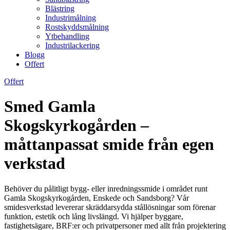
Blästring
Industrimålning
Rostskyddsmålning
Ytbehandling
Industrilackering
Blogg
Offert
Offert
Smed Gamla
Skogskyrkogården –
måttanpassat smide från egen
verkstad
Behöver du pålitligt bygg- eller inredningssmide i området runt
Gamla Skogskyrkogården, Enskede och Sandsborg? Vår
smidesverkstad levererar skräddarsydda stållösningar som förenar
funktion, estetik och lång livslängd. Vi hjälper byggare,
fastighetsägare, BRF:er och privatpersoner med allt från projektering