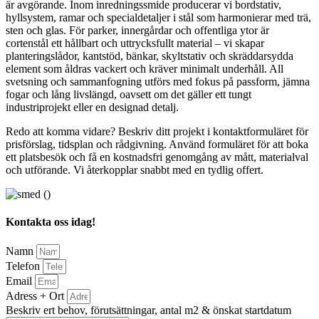
är avgörande. Inom inredningssmide producerar vi bordstativ,
hyllsystem, ramar och specialdetaljer i stål som harmonierar med trä,
sten och glas. För parker, innergårdar och offentliga ytor är
cortenstål ett hållbart och uttrycksfullt material – vi skapar
planteringslådor, kantstöd, bänkar, skyltstativ och skräddarsydda
element som åldras vackert och kräver minimalt underhåll. All
svetsning och sammanfogning utförs med fokus på passform, jämna
fogar och lång livslängd, oavsett om det gäller ett tungt
industriprojekt eller en designad detalj.
Redo att komma vidare? Beskriv ditt projekt i kontaktformuläret för
prisförslag, tidsplan och rådgivning. Använd formuläret för att boka
ett platsbesök och få en kostnadsfri genomgång av mått, materialval
och utförande. Vi återkopplar snabbt med en tydlig offert.
Kontakta oss idag!
Namn
Telefon
Email
Adress + Ort
Beskriv ert behov, förutsättningar, antal m2 & önskat startdatum