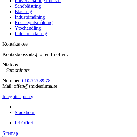
Pulverlackering industri
Sandblästring
Blästring
Industrimålning
Rostskyddsmålning
Ytbehandling
Industrilackering
Kontakta oss
Kontakta oss idag för en fri offert.
Nicklas
–
Samordnare
Nummer:
010-555 89 78
Mail: offert@smidesfirma.se
Integritetspolicy
Vi utför arbeten i hela
Stockholm
Fri Offert
Sitemap