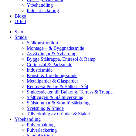
Ytbehandling
Industrilackering
Blogg
Offert
Start
Smide
Stålkonstruktion
Montage – & Byggnadssmide
Avväxlingar & Avbärning
Bygga Ståltrappa, Entresol & Ramp
Cortenstål & Parksmide
Industrismide
Konst- & Inredningssmide
Metallpartier & Glaspartier
Renovera Pelare & Balkar i Stål
Smidesräcken till Balkong, Terrass & Trappa
Stålbyggen & Ståltillverkning
Stålstommar & Stomförstärkning
Svetsning & Smide
Tillverkning av Grindar & Staket
Ytbehandling
Pulvermålning
Pulverlackering
Sandblästring