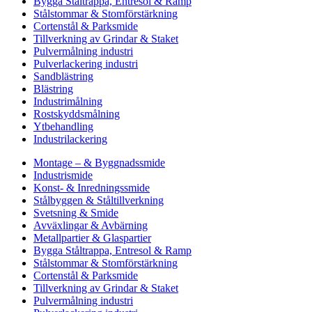
Bygga Ståltrappa, Entresol & Ramp
Stålstommar & Stomförstärkning
Cortenstål & Parksmide
Tillverkning av Grindar & Staket
Pulvermålning industri
Pulverlackering industri
Sandblästring
Blästring
Industrimålning
Rostskyddsmålning
Ytbehandling
Industrilackering
Montage – & Byggnadssmide
Industrismide
Konst- & Inredningssmide
Stålbyggen & Ståltillverkning
Svetsning & Smide
Avväxlingar & Avbärning
Metallpartier & Glaspartier
Bygga Ståltrappa, Entresol & Ramp
Stålstommar & Stomförstärkning
Cortenstål & Parksmide
Tillverkning av Grindar & Staket
Pulvermålning industri