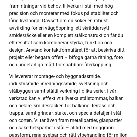
fram ritningar vid behov, tillverkar i stål med hög
precision och monterar med fokus på stabilitet och
lång livslängd. Oavsett om du söker en robust
avväxling för en väggöppning, ett skräddarsytt
smidesräcke eller en komplett stålkonstruktion får du
ett resultat som kombinerar styrka, funktion och
design. Använd kontaktformuläret för att beskriva ditt
projekt eller begära offert – bifoga gärna ritning, foto
och ungefärliga mått för snabbare återkoppling.
Vi levererar montage- och byggnadssmide,
industrismide, inredningssmide, svetsning och
stålbyggen samt ståltillverkning i olika serier. I vår
verkstad kan vi effektivt tillverka stålstommar, balkar
och pelare, smidesräcken för balkong, terrass och
trappa, samt grindar, staket och specialdetaljer i stål
och corten. Vi tar även fram metallpartier, glaspartier
och säkerhetspartier i stål – alltid med noggrann
passform, rena svetsar och rätt ytbehandling för miljön