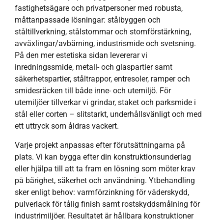
fastighetsägare och privatpersoner med robusta,
måttanpassade lösningar: stålbyggen och
ståltillverkning, stålstommar och stomförstärkning,
avväxlingar/avbärning, industrismide och svetsning.
På den mer estetiska sidan levererar vi
inredningssmide, metall- och glaspartier samt
säkerhetspartier, ståltrappor, entresoler, ramper och
smidesräcken till både inne- och utemiljö. För
utemiljöer tillverkar vi grindar, staket och parksmide i
stål eller corten – slitstarkt, underhållsvänligt och med
ett uttryck som åldras vackert.
Varje projekt anpassas efter förutsättningarna på
plats. Vi kan bygga efter din konstruktionsunderlag
eller hjälpa till att ta fram en lösning som möter krav
på bärighet, säkerhet och användning. Ytbehandling
sker enligt behov: varmförzinkning för väderskydd,
pulverlack för tålig finish samt rostskyddsmålning för
industrimiljöer. Resultatet är hållbara konstruktioner