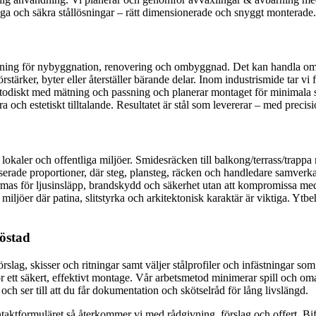
ygga och säkra stållösningar – rätt dimensionerade och snyggt monterade.
kning för nybyggnation, renovering och ombyggnad. Det kan handla om
örstärker, byter eller återställer bärande delar. Inom industrismide tar v
metodiskt med mätning och passning och planerar montaget för minimala s
ch estetiskt tilltalande. Resultatet är stål som levererar – med precision
lokaler och offentliga miljöer. Smidesräcken till balkong/terrass/trappa 
anserade proportioner, där steg, plansteg, räcken och handledare samverka
utformas för ljusinsläpp, brandskydd och säkerhet utan att kompromissa me
miljöer där patina, slitstyrka och arkitektonisk karaktär är viktiga. Ytb
jöstad
ag, skisser och ritningar samt väljer stålprofiler och infästningar som pa
r ett säkert, effektivt montage. Vår arbetsmetod minimerar spill och oma
och ser till att du får dokumentation och skötselråd för lång livslängd.
 kontaktformuläret så återkommer vi med rådgivning, förslag och offert. Bi