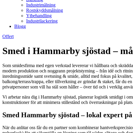
Industrimålning
Rostskyddsmålning
Ytbehandling
Industrilackering
Blogg
Offert
Smed i Hammarby sjöstad – mått
Som smidesfirma med egen verkstad levererar vi hållbara och skräddars
modern produktion och noggrann projektstyrning – från idé och ritnin
inredningssmide samt svetsning & smide, alltid med fokus på kvalitet,
balkong/terrass/trappa, eller tillverkning av grindar & staket, får du 
privatpersoner som vill ha stål som håller – över tid och i verklig anv
Vi arbetar nära dig i Hammarby sjöstad, planerar logistik smidigt i o
konstruktioner för att minimera stillestånd och överraskningar på plats
Smed Hammarby sjöstad – lokal expert på 
När du anlitar oss får du en partner som kombinerar hantverksprecisio
pulverlack) för att säkerställa en lösning som tål väder, slitage och 