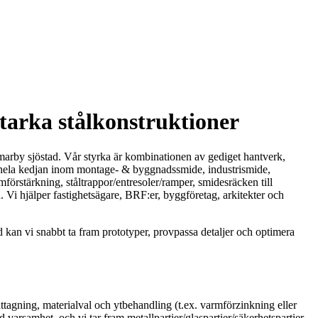
tarka stålkonstruktioner
mmarby sjöstad. Vår styrka är kombinationen av gediget hantverk,
ör hela kedjan inom montage- & byggnadssmide, industrismide,
örstärkning, ståltrappor/entresoler/ramper, smidesräcken till
. Vi hjälper fastighetsägare, BRF:er, byggföretag, arkitekter och
 kan vi snabbt ta fram prototyper, provpassa detaljer och optimera
tagning, materialval och ytbehandling (t.ex. varmförzinkning eller
varsamhet, och vi tar fram metallpartier/glaspartier/säkerhetspartier