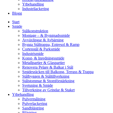
Ytbehandling
Industrilackering
Blogg
Start
Smide
Stålkonstruktion
Montage – & Byggnadssmide
Avväxlingar & Avbärning
Bygga Ståltrappa, Entresol & Ramp
Cortenstål & Parksmide
Industrismide
Konst- & Inredningssmide
Metallpartier & Glaspartier
Renovera Pelare & Balkar i Stål
Smidesräcken till Balkong, Terrass & Trappa
Stålbyggen & Ståltillverkning
Stålstommar & Stomförstärkning
Svetsning & Smide
Tillverkning av Grindar & Staket
Ytbehandling
Pulvermålning
Pulverlackering
Sandblästring
Blästring