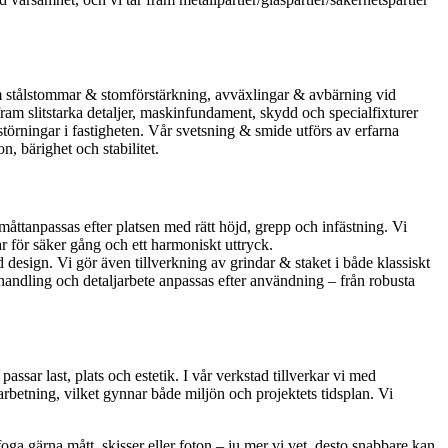
 stålstommar & stomförstärkning, avväxlingar & avbärning vid
i fram slitstarka detaljer, maskinfundament, skydd och specialfixturer
törningar i fastigheten. Vår svetsning & smide utförs av erfarna
, bärighet och stabilitet.
måttanpassas efter platsen med rätt höjd, grepp och infästning. Vi
r för säker gång och ett harmoniskt uttryck.
d design. Vi gör även tillverkning av grindar & staket i både klassiskt
ehandling och detaljarbete anpassas efter användning – från robusta
ssar last, plats och estetik. I vår verkstad tillverkar vi med
rbetning, vilket gynnar både miljön och projektets tidsplan. Vi
foga gärna mått, skisser eller foton – ju mer vi vet, desto snabbare kan