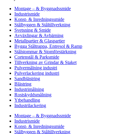
Montage – & Byggnadssmide
Industrismide
Konst- & Inredningssmide
Stålbyggen & Ståltillverkning
Svetsning & Smide
Avväxlingar & Avbärning
Metallpartier & Glaspartier
Bygga Ståltrappa, Entresol & Ramp
Stålstommar & Stomförstärkning
Cortenstål & Parksmide
Tillverkning av Grindar & Staket
Pulvermålning industri
Pulverlackering industri
Sandblästring
Blästring
Industrimålning
Rostskyddsmålning
Ytbehandling
Industrilackering
Montage – & Byggnadssmide
Industrismide
Konst- & Inredningssmide
Stålbyggen & Ståltillverkning