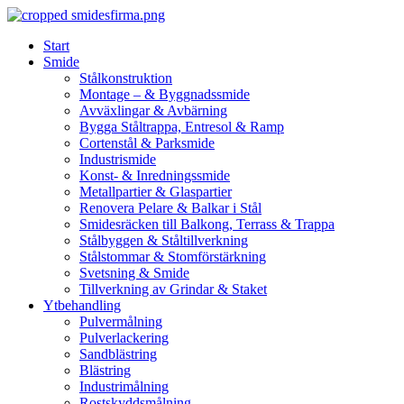
Skip
to
Start
content
Smide
Stålkonstruktion
Montage – & Byggnadssmide
Avväxlingar & Avbärning
Bygga Ståltrappa, Entresol & Ramp
Cortenstål & Parksmide
Industrismide
Konst- & Inredningssmide
Metallpartier & Glaspartier
Renovera Pelare & Balkar i Stål
Smidesräcken till Balkong, Terrass & Trappa
Stålbyggen & Ståltillverkning
Stålstommar & Stomförstärkning
Svetsning & Smide
Tillverkning av Grindar & Staket
Ytbehandling
Pulvermålning
Pulverlackering
Sandblästring
Blästring
Industrimålning
Rostskyddsmålning