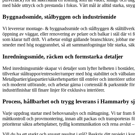
med både uttryck och prestanda i fokus. Vårt mål är alltid starka, sn
Byggnadssmide, stålbyggen och industrismide
Vi levererar montage- & byggnadssmide och stålbyggen & ståltillver
öppning av väggar, eller renovering av pelare och balkar i stål där vi f
som klarar tuff drift. Vi arbetar enligt gällande branschkrav, jobbar 
smeder med hög noggrannhet, så att sammanfogningar blir starka, säkra o
Inredningssmide, räcken och formstarka detaljer
Med inredningssmide skapar vi detaljer som lyfter helheten i bostäder, 
tillverkar ståltrappor/entresoler/ramper med hög stabilitet och välbal
Metallpartier/glaspartier/säkerhetspartier till entréer och interiörer 
och modernt utförande, och arbetar gärna i cortenstål & parksmide för 
industrifinishar till finare linjer för exklusiva interiörer.
Process, hållbarhet och trygg leverans i Hammarby s
Varje uppdrag startar med behovsanalys och måttagning. Vi tar fram försl
måttkontroll och provmontering, innan allt packas och transporteras fö
prioriterar säkra arbetsplatser, tydlig kommunikation och rena avslut – 
Vill du ha ett starkt och snyggt resultat i stål? Beskriv ditt projekt i