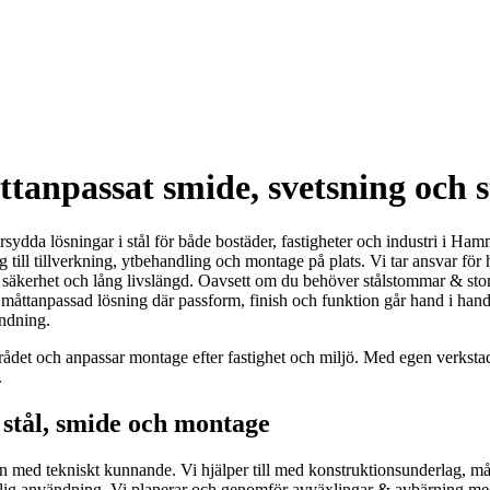
anpassat smide, svetsning och s
ydda lösningar i stål för både bostäder, fastigheter och industri i Ha
g till tillverkning, ytbehandling och montage på plats. Vi tar ansvar f
 säkerhet och lång livslängd. Oavsett om du behöver stålstommar & stomf
en måttanpassad lösning där passform, finish och funktion går hand i hand
ändning.
mrådet och anpassar montage efter fastighet och miljö. Med egen verkstad
.
stål, smide och montage
n med tekniskt kunnande. Vi hjälper till med konstruktionsunderlag, måt
daglig användning. Vi planerar och genomför avväxlingar & avbärning med 