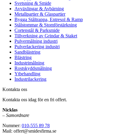
Svetsning & Smide
Avväxlingar & Avbärning
Metallpartier & Glaspartier
Bygga Ståltrappa, Entresol & Ramp
Stålstommar & Stomförstärkning
Cortenstål & Parksmide
Tillverkning av Grindar & Staket
Pulvermålning industri
Pulverlackering industri
Sandblästring
Blästring
Industrimålning
Rostskyddsmålning
Ytbehandling
Industrilackering
Kontakta oss
Kontakta oss idag för en fri offert.
Nicklas
–
Samordnare
Nummer:
010-555 89 78
Mail: offert@smidesfirma.se