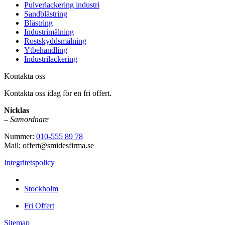
Pulverlackering industri
Sandblästring
Blästring
Industrimålning
Rostskyddsmålning
Ytbehandling
Industrilackering
Kontakta oss
Kontakta oss idag för en fri offert.
Nicklas
–
Samordnare
Nummer:
010-555 89 78
Mail: offert@smidesfirma.se
Integritetspolicy
Vi utför arbeten i hela
Stockholm
Fri Offert
Sitemap