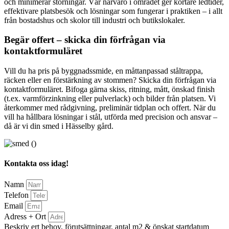
och minimerar störningar. Vår närvaro i området ger kortare ledtider,
effektivare platsbesök och lösningar som fungerar i praktiken – i allt
från bostadshus och skolor till industri och butikslokaler.
Begär offert – skicka din förfrågan via
kontaktformuläret
Vill du ha pris på byggnadssmide, en måttanpassad ståltrappa,
räcken eller en förstärkning av stommen? Skicka din förfrågan via
kontaktformuläret. Bifoga gärna skiss, ritning, mått, önskad finish
(t.ex. varmförzinkning eller pulverlack) och bilder från platsen. Vi
återkommer med rådgivning, preliminär tidplan och offert. När du
vill ha hållbara lösningar i stål, utförda med precision och ansvar –
då är vi din smed i Hässelby gård.
Kontakta oss idag!
Namn
Telefon
Email
Adress + Ort
Beskriv ert behov, förutsättningar, antal m2 & önskat startdatum