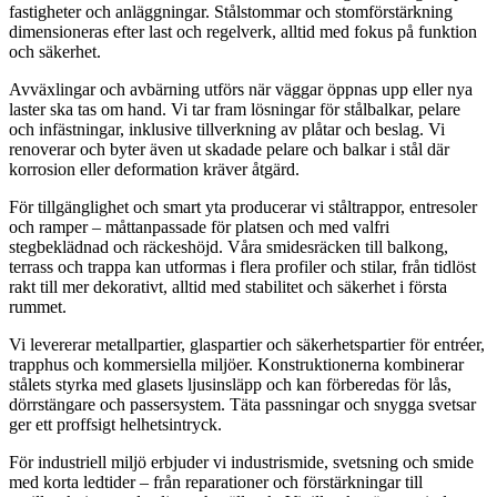
fastigheter och anläggningar. Stålstommar och stomförstärkning
dimensioneras efter last och regelverk, alltid med fokus på funktion
och säkerhet.
Avväxlingar och avbärning utförs när väggar öppnas upp eller nya
laster ska tas om hand. Vi tar fram lösningar för stålbalkar, pelare
och infästningar, inklusive tillverkning av plåtar och beslag. Vi
renoverar och byter även ut skadade pelare och balkar i stål där
korrosion eller deformation kräver åtgärd.
För tillgänglighet och smart yta producerar vi ståltrappor, entresoler
och ramper – måttanpassade för platsen och med valfri
stegbeklädnad och räckeshöjd. Våra smidesräcken till balkong,
terrass och trappa kan utformas i flera profiler och stilar, från tidlöst
rakt till mer dekorativt, alltid med stabilitet och säkerhet i första
rummet.
Vi levererar metallpartier, glaspartier och säkerhetspartier för entréer,
trapphus och kommersiella miljöer. Konstruktionerna kombinerar
stålets styrka med glasets ljusinsläpp och kan förberedas för lås,
dörrstängare och passersystem. Täta passningar och snygga svetsar
ger ett proffsigt helhetsintryck.
För industriell miljö erbjuder vi industrismide, svetsning och smide
med korta ledtider – från reparationer och förstärkningar till