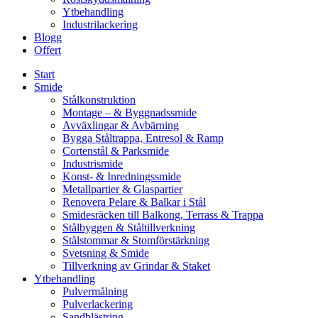
Ytbehandling
Industrilackering
Blogg
Offert
Start
Smide
Stålkonstruktion
Montage – & Byggnadssmide
Avväxlingar & Avbärning
Bygga Ståltrappa, Entresol & Ramp
Cortenstål & Parksmide
Industrismide
Konst- & Inredningssmide
Metallpartier & Glaspartier
Renovera Pelare & Balkar i Stål
Smidesräcken till Balkong, Terrass & Trappa
Stålbyggen & Ståltillverkning
Stålstommar & Stomförstärkning
Svetsning & Smide
Tillverkning av Grindar & Staket
Ytbehandling
Pulvermålning
Pulverlackering
Sandblästring