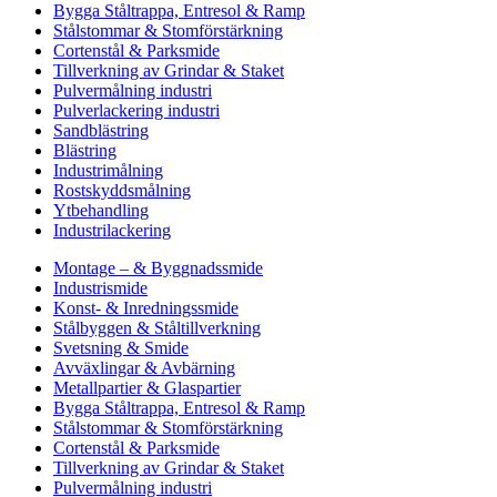
Bygga Ståltrappa, Entresol & Ramp
Stålstommar & Stomförstärkning
Cortenstål & Parksmide
Tillverkning av Grindar & Staket
Pulvermålning industri
Pulverlackering industri
Sandblästring
Blästring
Industrimålning
Rostskyddsmålning
Ytbehandling
Industrilackering
Montage – & Byggnadssmide
Industrismide
Konst- & Inredningssmide
Stålbyggen & Ståltillverkning
Svetsning & Smide
Avväxlingar & Avbärning
Metallpartier & Glaspartier
Bygga Ståltrappa, Entresol & Ramp
Stålstommar & Stomförstärkning
Cortenstål & Parksmide
Tillverkning av Grindar & Staket
Pulvermålning industri