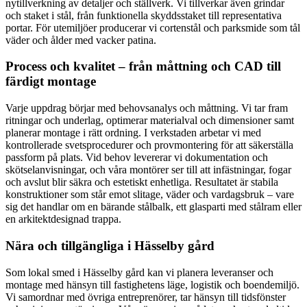
nytillverkning av detaljer och ställverk. Vi tillverkar även grindar
och staket i stål, från funktionella skyddsstaket till representativa
portar. För utemiljöer producerar vi cortenstål och parksmide som tål
väder och ålder med vacker patina.
Process och kvalitet – från måttning och CAD till
färdigt montage
Varje uppdrag börjar med behovsanalys och måttning. Vi tar fram
ritningar och underlag, optimerar materialval och dimensioner samt
planerar montage i rätt ordning. I verkstaden arbetar vi med
kontrollerade svetsprocedurer och provmontering för att säkerställa
passform på plats. Vid behov levererar vi dokumentation och
skötselanvisningar, och våra montörer ser till att infästningar, fogar
och avslut blir säkra och estetiskt enhetliga. Resultatet är stabila
konstruktioner som står emot slitage, väder och vardagsbruk – vare
sig det handlar om en bärande stålbalk, ett glasparti med stålram eller
en arkitektdesignad trappa.
Nära och tillgängliga i Hässelby gård
Som lokal smed i Hässelby gård kan vi planera leveranser och
montage med hänsyn till fastighetens läge, logistik och boendemiljö.
Vi samordnar med övriga entreprenörer, tar hänsyn till tidsfönster