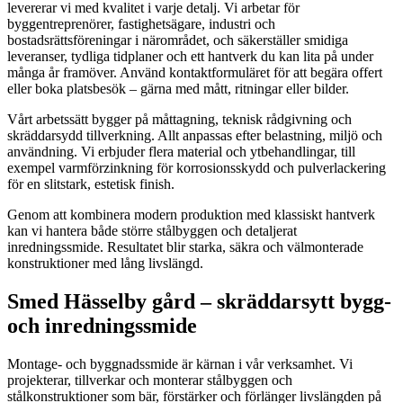
levererar vi med kvalitet i varje detalj. Vi arbetar för
byggentreprenörer, fastighetsägare, industri och
bostadsrättsföreningar i närområdet, och säkerställer smidiga
leveranser, tydliga tidplaner och ett hantverk du kan lita på under
många år framöver. Använd kontaktformuläret för att begära offert
eller boka platsbesök – gärna med mått, ritningar eller bilder.
Vårt arbetssätt bygger på måttagning, teknisk rådgivning och
skräddarsydd tillverkning. Allt anpassas efter belastning, miljö och
användning. Vi erbjuder flera material och ytbehandlingar, till
exempel varmförzinkning för korrosionsskydd och pulverlackering
för en slitstark, estetisk finish.
Genom att kombinera modern produktion med klassiskt hantverk
kan vi hantera både större stålbyggen och detaljerat
inredningssmide. Resultatet blir starka, säkra och välmonterade
konstruktioner med lång livslängd.
Smed Hässelby gård – skräddarsytt bygg-
och inredningssmide
Montage- och byggnadssmide är kärnan i vår verksamhet. Vi
projekterar, tillverkar och monterar stålbyggen och
stålkonstruktioner som bär, förstärker och förlänger livslängden på