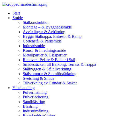
Skip
to
Start
content
Smide
Stålkonstruktion
Montage – & Byggnadssmide
Avväxlingar & Avbärning
Bygga Ståltrappa, Entresol & Ramp
Cortenstål & Parksmide
Industrismide
Konst- & Inredningssmide
Metallpartier & Glaspartier
Renovera Pelare & Balkar i Stål
Smidesräcken till Balkong, Terrass & Trappa
Stålbyggen & Ståltillverkning
Stålstommar & Stomförstärkning
Svetsning & Smide
Tillverkning av Grindar & Staket
Ytbehandling
Pulvermålning
Pulverlackering
Sandblästring
Blästring
Industrimålning
Rostskyddsmålning