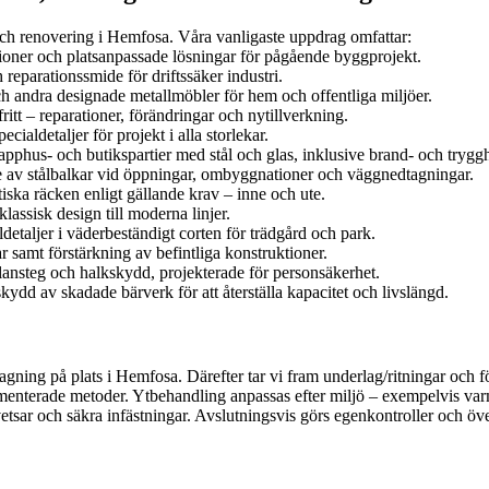
ch renovering i Hemfosa. Våra vanligaste uppdrag omfattar:
tioner och platsanpassade lösningar för pågående byggprojekt.
reparationssmide för driftssäker industri.
ch andra designade metallmöbler för hem och offentliga miljöer.
tt – reparationer, förändringar och nytillverkning.
cialdetaljer för projekt i alla storlekar.
trapphus- och butikspartier med stål och glas, inklusive brand- och trygg
e av stålbalkar vid öppningar, ombyggnationer och väggnedtagningar.
tiska räcken enligt gällande krav – inne och ute.
klassisk design till moderna linjer.
detaljer i väderbeständigt corten för trädgård och park.
 samt förstärkning av befintliga konstruktioner.
lansteg och halkskydd, projekterade för personsäkerhet.
skydd av skadade bärverk för att återställa kapacitet och livslängd.
gning på plats i Hemfosa. Därefter tar vi fram underlag/ritningar och fö
umenterade metoder. Ytbehandling anpassas efter miljö – exempelvis varm
svetsar och säkra infästningar. Avslutningsvis görs egenkontroller och ö