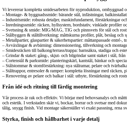
Vi levererar kompletta smidesarbeten för nyproduktion, ombyggnad o
– Montage- & byggnadssmide: bärande stål, infästningar, balkinstalla
– Industrismide: robusta detaljer, maskinfundament, förstärkningar och 
– Inredningssmide: räcken, hyllsystem, bordstativ, vinklade profiler o
– Svetsning & smide: MIG/MAG, TIG och pinnsvets för stål och rostfri
– Stålbyggen & ståltillverkning: måttskurna profiler, plåt, beslag och spe
– Metallpartier, glaspartier & säkerhetspartier: måttanpassade entré-, 
– Avväxlingar & avbärning: dimensionering, tillverkning och montag
– Smidesräcken till balkong/terrass/trappa: barnsäkra, stadiga och este
– Grindar & staket: gång-, skjut- och bilgrindar samt staket i stål, från 
– Cortenstål & parksmide: planteringskärl, kantstål, bänkar och special
– Stålstommar & stomförstärkning: nya stålramar, pelare och tvärbalkar
– Ståltrappor, entresoler & ramper: kompletta lösningar med räcken, p
– Renovering av pelare och balkar i stål: utbyte, förstärkning och rost
Från idé och ritning till färdig montering
Vår process är rak och effektiv. Vi börjar med behovsanalys och måttta
och estetik. I verkstaden skär vi, bockar, borrar och svetsar med dok
tålig, snygg finish. Vid montage säkerställer vi exakt passning, rena 
Styrka, finish och hållbarhet i varje detalj