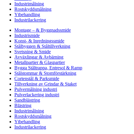
Industrimålning
Rostskyddsmålning
Ytbehandling
Industrilackering
Montage – & Byggnadssmide
Industrismide
Konst- & Inredningssmide
Stålbyggen & Ståltillverkning
Svetsning & Smide
Avväxlingar & Avbärning
Metallpartier & Glaspartier
Bygga Ståltrappa, Entresol & Ramp
Stålstommar & Stomförstärkning
Cortenstål & Parksmide
Tillverkning av Grindar & Staket
Pulvermålning industri
Pulverlackering industri
Sandblästring
Blästring
Industrimålning
Rostskyddsmålning
Ytbehandling
Industrilackering