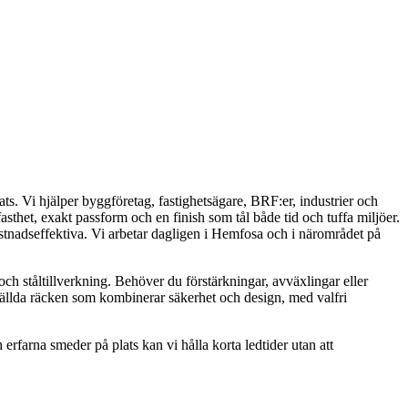
ats. Vi hjälper byggföretag, fastighetsägare, BRF:er, industrier och
fasthet, exakt passform och en finish som tål både tid och tuffa miljöer.
stnadseffektiva. Vi arbetar dagligen i Hemfosa och i närområdet på
h ståltillverkning. Behöver du förstärkningar, avväxlingar eller
beställda räcken som kombinerar säkerhet och design, med valfri
rfarna smeder på plats kan vi hålla korta ledtider utan att