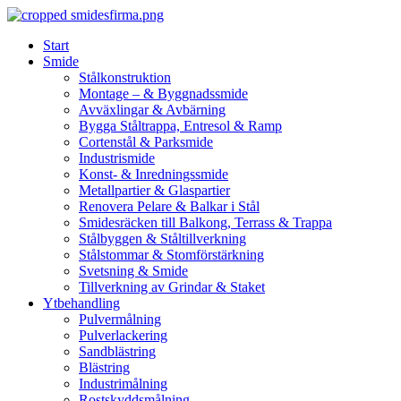
Skip
to
Start
content
Smide
Stålkonstruktion
Montage – & Byggnadssmide
Avväxlingar & Avbärning
Bygga Ståltrappa, Entresol & Ramp
Cortenstål & Parksmide
Industrismide
Konst- & Inredningssmide
Metallpartier & Glaspartier
Renovera Pelare & Balkar i Stål
Smidesräcken till Balkong, Terrass & Trappa
Stålbyggen & Ståltillverkning
Stålstommar & Stomförstärkning
Svetsning & Smide
Tillverkning av Grindar & Staket
Ytbehandling
Pulvermålning
Pulverlackering
Sandblästring
Blästring
Industrimålning
Rostskyddsmålning