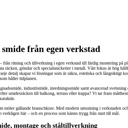
smide från egen verkstad
från ritning och tillverkning i egen verkstad till färdig montering på pl
ta räcken, grindar och specialsnickerier i metall. Vårt fokus är hög håll
 detalj skapar vi lösningar som är säkra, estetiska och långsiktigt ko
som håller tidplanen.
gnadssmide, industrismide, inredningssmide samt avancerad svetsning oc
u efter smidesräcken till balkong, terrass eller trappa? Vi tar fram mått
karaktär.
om möter gällande branschkrav. Med modern utrustning i verkstaden och e
verkligen bär – och en process som känns trygg från start till mål.
e, montage och ståltillverkning