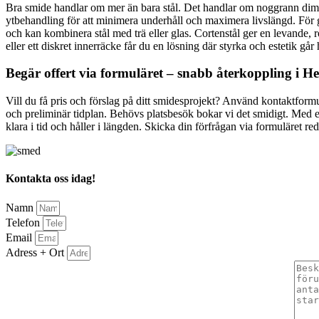
Bra smide handlar om mer än bara stål. Det handlar om noggrann dimens
ytbehandling för att minimera underhåll och maximera livslängd. För gl
och kan kombinera stål med trä eller glas. Cortenstål ger en levande, r
eller ett diskret innerräcke får du en lösning där styrka och estetik går
Begär offert via formuläret – snabb återkoppling i H
Vill du få pris och förslag på ditt smidesprojekt? Använd kontaktformul
och preliminär tidplan. Behövs platsbesök bokar vi det smidigt. Med e
klara i tid och håller i längden. Skicka din förfrågan via formuläret re
Kontakta oss idag!
Namn
Telefon
Email
Adress + Ort