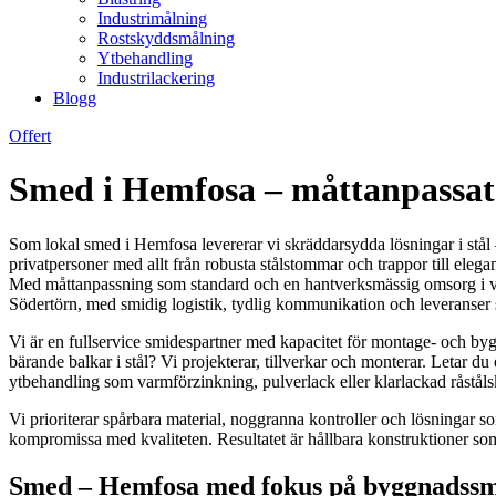
Industrimålning
Rostskyddsmålning
Ytbehandling
Industrilackering
Blogg
Offert
Smed i Hemfosa – måttanpassat 
Som lokal smed i Hemfosa levererar vi skräddarsydda lösningar i stål – 
privatpersoner med allt från robusta stålstommar och trappor till elegan
Med måttanpassning som standard och en hantverksmässig omsorg i varje
Södertörn, med smidig logistik, tydlig kommunikation och leveranser 
Vi är en fullservice smidespartner med kapacitet för montage- och byg
bärande balkar i stål? Vi projekterar, tillverkar och monterar. Letar d
ytbehandling som varmförzinkning, pulverlack eller klarlackad råståls
Vi prioriterar spårbara material, noggranna kontroller och lösningar s
kompromissa med kvaliteten. Resultatet är hållbara konstruktioner som 
Smed – Hemfosa med fokus på byggnadssmid