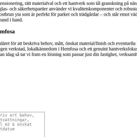
ionering, rätt materialval och ett hantverk som tål granskning på nära h
as- och säkerhetspartier använder vi kvalitetskomponenter och robusta pr
ostbrun yta som är perfekt för parker och trädgårdar – och står emot väde
 hand i hand.
emfosa
äret för att beskriva behov, mått, önskat material/finish och eventuella 
gen verkstad, lokalkännedom i Hemfosa och ett genuint hantverksfokus l
dan idag så tar vi fram en lösning som passar just din fastighet, verksamh