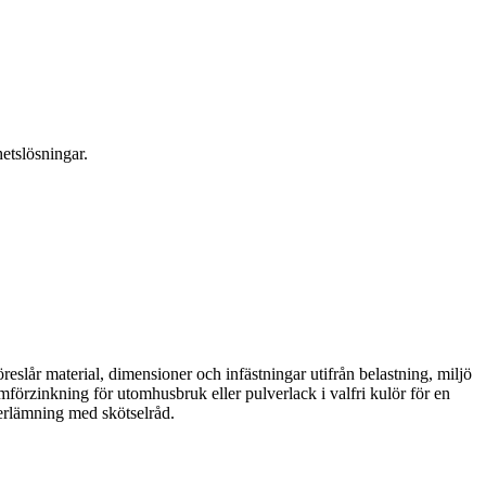
hetslösningar.
reslår material, dimensioner och infästningar utifrån belastning, miljö
förzinkning för utomhusbruk eller pulverlack i valfri kulör för en
verlämning med skötselråd.