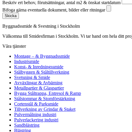
Beskriv ert behov, förutsättningar, antal m2 & önskat startdatum
Bifoga gärna eventuella dokument, bilder eller ritningar
Skicka
Byggnadssmide & Svestning i Stockholm
Välkomna till Smidesfirman i Stockholm. Vi tar hand om hela ditt projekt 
Våra tjänster
Montage – & Byggnadssmide
Industrismide
Konst- & Inredningssmide
Stålbyggen & Ståltillverkning
Svetsning & Smide
Avväxlingar & Avbärning
Metallpartier & Glaspartier
Bygga Ståltrappa, Entresol & Ramp
Stålstommar & Stomförstärkning
Cortenstål & Parksmide
Tillverkning av Grindar & Staket
Pulvermålning industri
Pulverlackering industri
Sandblästring
Blästring