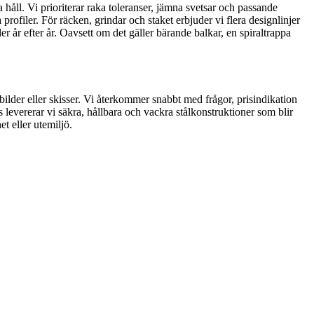
åll. Vi prioriterar raka toleranser, jämna svetsar och passande
ofiler. För räcken, grindar och staket erbjuder vi flera designlinjer
r år efter år. Oavsett om det gäller bärande balkar, en spiraltrappa
bilder eller skisser. Vi återkommer snabbt med frågor, prisindikation
evererar vi säkra, hållbara och vackra stålkonstruktioner som blir
et eller utemiljö.