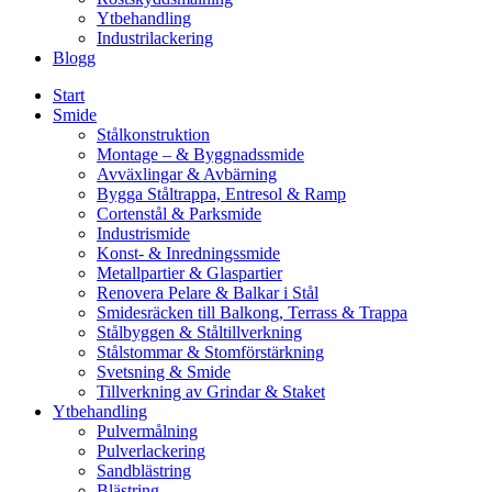
Ytbehandling
Industrilackering
Blogg
Start
Smide
Stålkonstruktion
Montage – & Byggnadssmide
Avväxlingar & Avbärning
Bygga Ståltrappa, Entresol & Ramp
Cortenstål & Parksmide
Industrismide
Konst- & Inredningssmide
Metallpartier & Glaspartier
Renovera Pelare & Balkar i Stål
Smidesräcken till Balkong, Terrass & Trappa
Stålbyggen & Ståltillverkning
Stålstommar & Stomförstärkning
Svetsning & Smide
Tillverkning av Grindar & Staket
Ytbehandling
Pulvermålning
Pulverlackering
Sandblästring
Blästring