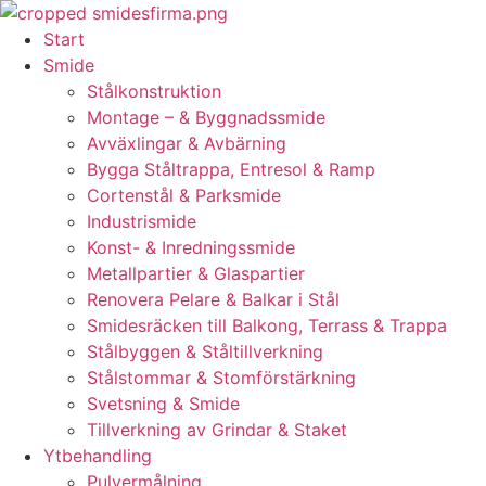
Skip
to
Start
content
Smide
Stålkonstruktion
Montage – & Byggnadssmide
Avväxlingar & Avbärning
Bygga Ståltrappa, Entresol & Ramp
Cortenstål & Parksmide
Industrismide
Konst- & Inredningssmide
Metallpartier & Glaspartier
Renovera Pelare & Balkar i Stål
Smidesräcken till Balkong, Terrass & Trappa
Stålbyggen & Ståltillverkning
Stålstommar & Stomförstärkning
Svetsning & Smide
Tillverkning av Grindar & Staket
Ytbehandling
Pulvermålning