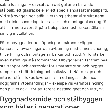
säkra lösningar – oavsett om det gäller en bärande
stålbalk, ett glasräcke eller ett specialanpassat metallparti.
Vid stålbyggen och ståltillverkning arbetar vi strukturerat
med ritningsunderlag, toleranser och montageplanering för
att minimera avbrott på arbetsplatsen och säkerställa en
smidig installation.
För ombyggnader och öppningar i bärande väggar
hanterar vi avväxlingar och avbärning med dimensionering,
tillverkning och montage av balkar och stöd. Vi förstärker
även befintliga stålstommar vid tillbyggnader, tar fram nya
ståltrappor och entresoler för smartare ytor, och bygger
ramper med rätt lutning och halkskydd. När design och
interiör står i fokus levererar vi inredningssmide med
noggranna ytbehandlingar – exempelvis varmförzinkning
och pulverlack – för att förena beständighet och uttryck.
Byggnadssmide och stålbyggen
som håller i generationer