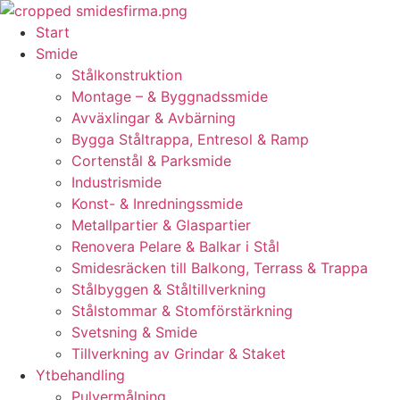
Skip
to
Start
content
Smide
Stålkonstruktion
Montage – & Byggnadssmide
Avväxlingar & Avbärning
Bygga Ståltrappa, Entresol & Ramp
Cortenstål & Parksmide
Industrismide
Konst- & Inredningssmide
Metallpartier & Glaspartier
Renovera Pelare & Balkar i Stål
Smidesräcken till Balkong, Terrass & Trappa
Stålbyggen & Ståltillverkning
Stålstommar & Stomförstärkning
Svetsning & Smide
Tillverkning av Grindar & Staket
Ytbehandling
Pulvermålning