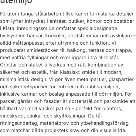
utemiljö
Förutom tunga stålarbeten tillverkar vi formstarka detaljer
som lyfter intrycket i entréer, butiker, kontor och bostäder
i Kista. Inredningssmide omfattar specialdesignade
hyllsystem, bänkar, konsoler, bordstommar och avskiljare –
alltid måttanpassat efter utrymme och funktion. Vi
producerar smidesräcken till balkong, terrass och trappa,
med valfria fyllningar och överliggare i trä eller stål.
Grindar och staket tillverkas med rätt kombination av
säkerhet och estetik, från klassiskt smide till modern,
minimalistisk design. Vi gör även metallpartier, glaspartier
och säkerhetspartier för entréer och publika miljöer,
inklusive karmar och beslag anpassade till dörrmiljön. För
parker, gårdar och fasader är cortenstål och parksmide ett
hållbart val med vacker patina – perfekt för planters,
vindskydd, bänkar och skyltlösningar. Du får
ritningsunderlag, materialprov och ytbehandlingsförslag
som matchar både projektets krav och din visuella idé.