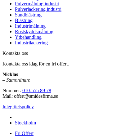
Pulvermålning industri
Pulverlackering industri
Sandblästring
Blästring
Industrimålning
Rostskyddsmålning
Ytbehandling
Industrilackering
Kontakta oss
Kontakta oss idag för en fri offert.
Nicklas
–
Samordnare
Nummer:
010-555 89 78
Mail: offert@smidesfirma.se
Integritetspolicy
Vi utför arbeten i hela
Stockholm
Fri Offert