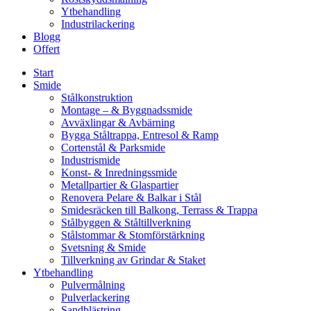
Ytbehandling
Industrilackering
Blogg
Offert
Start
Smide
Stålkonstruktion
Montage – & Byggnadssmide
Avväxlingar & Avbärning
Bygga Ståltrappa, Entresol & Ramp
Cortenstål & Parksmide
Industrismide
Konst- & Inredningssmide
Metallpartier & Glaspartier
Renovera Pelare & Balkar i Stål
Smidesräcken till Balkong, Terrass & Trappa
Stålbyggen & Ståltillverkning
Stålstommar & Stomförstärkning
Svetsning & Smide
Tillverkning av Grindar & Staket
Ytbehandling
Pulvermålning
Pulverlackering
Sandblästring