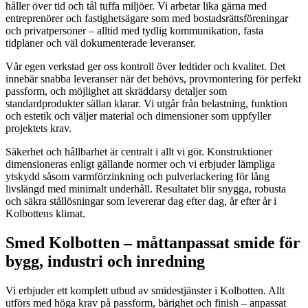
håller över tid och tål tuffa miljöer. Vi arbetar lika gärna med
entreprenörer och fastighetsägare som med bostadsrättsföreningar
och privatpersoner – alltid med tydlig kommunikation, fasta
tidplaner och väl dokumenterade leveranser.
Vår egen verkstad ger oss kontroll över ledtider och kvalitet. Det
innebär snabba leveranser när det behövs, provmontering för perfekt
passform, och möjlighet att skräddarsy detaljer som
standardprodukter sällan klarar. Vi utgår från belastning, funktion
och estetik och väljer material och dimensioner som uppfyller
projektets krav.
Säkerhet och hållbarhet är centralt i allt vi gör. Konstruktioner
dimensioneras enligt gällande normer och vi erbjuder lämpliga
ytskydd såsom varmförzinkning och pulverlackering för lång
livslängd med minimalt underhåll. Resultatet blir snygga, robusta
och säkra stållösningar som levererar dag efter dag, år efter år i
Kolbottens klimat.
Smed Kolbotten – måttanpassat smide för
bygg, industri och inredning
Vi erbjuder ett komplett utbud av smidestjänster i Kolbotten. Allt
utförs med höga krav på passform, bärighet och finish – anpassat