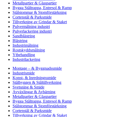
Metallpartier & Glaspartier
Bygga Ståltrappa, Entresol & Ramp
Stålstommar & Stomförstärkning
Cortenstål & Parksmide
Tillverkning av Grindar & Staket
Pulvermålning industri
Pulverlackering industri
Sandblästring
Blästring
Industrimålning
Rostskyddsmålning
Ytbehandling
Industrilackering
Montage – & Byggnadssmide
Industrismide
Konst- & Inredningssmide
Stålbyggen & Ståltillverkning
Svetsning & Smide
Avväxlingar & Avbärning
Metallpartier & Glaspartier
Bygga Ståltrappa, Entresol & Ramp
Stålstommar & Stomförstärkning
Cortenstål & Parksmide
Tillverkning av Grindar & Staket