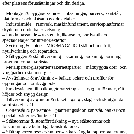
efter platsens förutsättningar och din design.
– Montage- & byggnadssmide – infästningar, bärverk, kantstål,
plattformar och platsanpassade detaljer.
– Industrismide – ramverk, maskinfundament, serviceplattformar,
skydd och underhållssvetsning.
– Inredningssmide – räcken, hyllkonsoler, bordsstativ och
specialdetaljer för interiör/exteriör.
– Svetsning & smide – MIG/MAG/TIG i stål och rostfritt,
nytillverkning och reparation.
– Stålbyggen & ståltillverkning – skärning, bockning, borrning,
provmontering i verkstad.
– Metallpartier/glaspartier/säkerhetspartier – måttbyggda dörr- och
väggpartier i stål med glas.
– Avväxlingar & avbärning – balkar, pelare och profiler för
öppningar och ombyggnader.
– Smidesräcken till balkong/terrass/trappa – tryggt utförande, rätt
höjder och snygg design.
– Tillverkning av grindar & staket – gång-, slag- och skjutgrindar
samt staket i stål.
– Cortenstål & parksmide – planteringslådor, kantstål, bänkar och
special i väderbeständigt stål.
– Stålstommar & stomförstärkning – nya stålstommar och
förstärkning av befintliga konstruktioner.
– Ståltrappor/entresoler/ramper – raka/svängda trappor, gallerdurk,