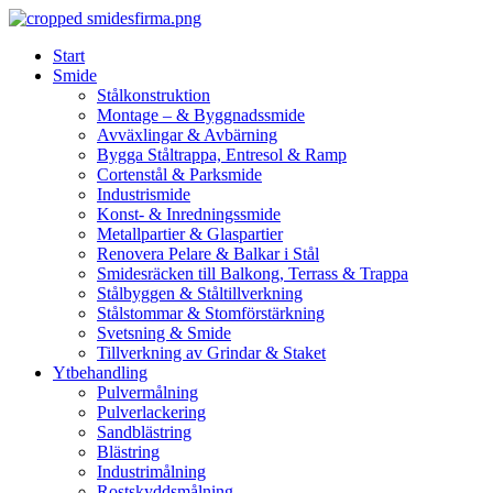
Skip
to
Start
content
Smide
Stålkonstruktion
Montage – & Byggnadssmide
Avväxlingar & Avbärning
Bygga Ståltrappa, Entresol & Ramp
Cortenstål & Parksmide
Industrismide
Konst- & Inredningssmide
Metallpartier & Glaspartier
Renovera Pelare & Balkar i Stål
Smidesräcken till Balkong, Terrass & Trappa
Stålbyggen & Ståltillverkning
Stålstommar & Stomförstärkning
Svetsning & Smide
Tillverkning av Grindar & Staket
Ytbehandling
Pulvermålning
Pulverlackering
Sandblästring
Blästring
Industrimålning
Rostskyddsmålning