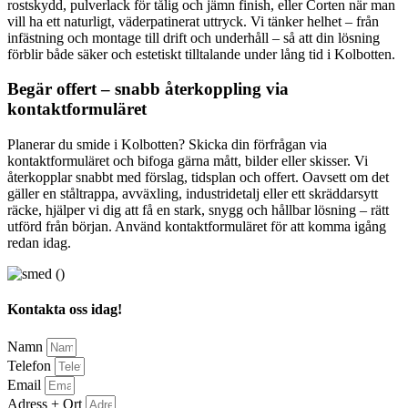
rostskydd, pulverlack för tålig och jämn finish, eller Corten när man
vill ha ett naturligt, väderpatinerat uttryck. Vi tänker helhet – från
infästning och montage till drift och underhåll – så att din lösning
förblir både säker och estetiskt tilltalande under lång tid i Kolbotten.
Begär offert – snabb återkoppling via
kontaktformuläret
Planerar du smide i Kolbotten? Skicka din förfrågan via
kontaktformuläret och bifoga gärna mått, bilder eller skisser. Vi
återkopplar snabbt med förslag, tidsplan och offert. Oavsett om det
gäller en ståltrappa, avväxling, industridetalj eller ett skräddarsytt
räcke, hjälper vi dig att få en stark, snygg och hållbar lösning – rätt
utförd från början. Använd kontaktformuläret för att komma igång
redan idag.
Kontakta oss idag!
Namn
Telefon
Email
Adress + Ort