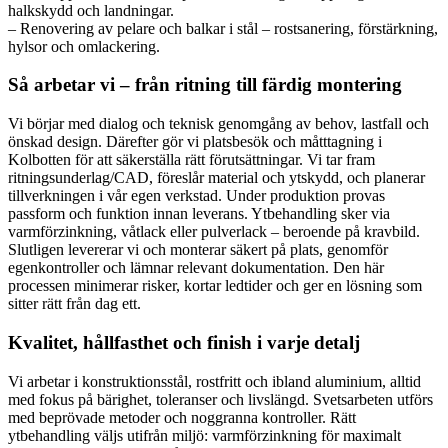
halkskydd och landningar.
– Renovering av pelare och balkar i stål – rostsanering, förstärkning,
hylsor och omlackering.
Så arbetar vi – från ritning till färdig montering
Vi börjar med dialog och teknisk genomgång av behov, lastfall och
önskad design. Därefter gör vi platsbesök och måtttagning i
Kolbotten för att säkerställa rätt förutsättningar. Vi tar fram
ritningsunderlag/CAD, föreslår material och ytskydd, och planerar
tillverkningen i vår egen verkstad. Under produktion provas
passform och funktion innan leverans. Ytbehandling sker via
varmförzinkning, våtlack eller pulverlack – beroende på kravbild.
Slutligen levererar vi och monterar säkert på plats, genomför
egenkontroller och lämnar relevant dokumentation. Den här
processen minimerar risker, kortar ledtider och ger en lösning som
sitter rätt från dag ett.
Kvalitet, hållfasthet och finish i varje detalj
Vi arbetar i konstruktionsstål, rostfritt och ibland aluminium, alltid
med fokus på bärighet, toleranser och livslängd. Svetsarbeten utförs
med beprövade metoder och noggranna kontroller. Rätt
ytbehandling väljs utifrån miljö: varmförzinkning för maximalt