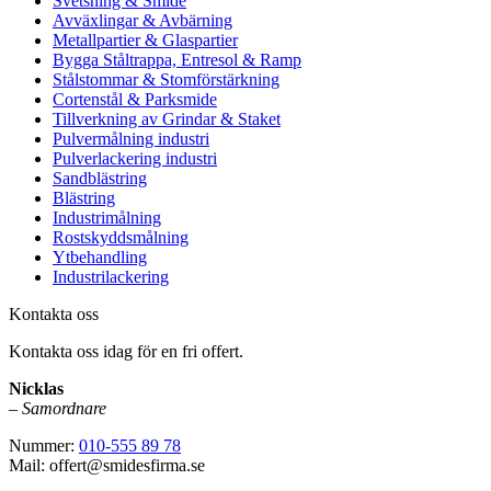
Svetsning & Smide
Avväxlingar & Avbärning
Metallpartier & Glaspartier
Bygga Ståltrappa, Entresol & Ramp
Stålstommar & Stomförstärkning
Cortenstål & Parksmide
Tillverkning av Grindar & Staket
Pulvermålning industri
Pulverlackering industri
Sandblästring
Blästring
Industrimålning
Rostskyddsmålning
Ytbehandling
Industrilackering
Kontakta oss
Kontakta oss idag för en fri offert.
Nicklas
–
Samordnare
Nummer:
010-555 89 78
Mail: offert@smidesfirma.se