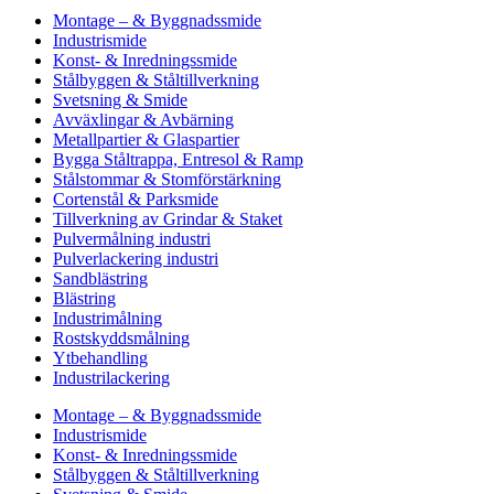
Montage – & Byggnadssmide
Industrismide
Konst- & Inredningssmide
Stålbyggen & Ståltillverkning
Svetsning & Smide
Avväxlingar & Avbärning
Metallpartier & Glaspartier
Bygga Ståltrappa, Entresol & Ramp
Stålstommar & Stomförstärkning
Cortenstål & Parksmide
Tillverkning av Grindar & Staket
Pulvermålning industri
Pulverlackering industri
Sandblästring
Blästring
Industrimålning
Rostskyddsmålning
Ytbehandling
Industrilackering
Montage – & Byggnadssmide
Industrismide
Konst- & Inredningssmide
Stålbyggen & Ståltillverkning