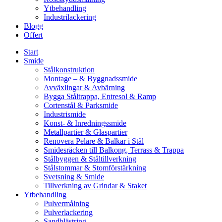
Ytbehandling
Industrilackering
Blogg
Offert
Start
Smide
Stålkonstruktion
Montage – & Byggnadssmide
Avväxlingar & Avbärning
Bygga Ståltrappa, Entresol & Ramp
Cortenstål & Parksmide
Industrismide
Konst- & Inredningssmide
Metallpartier & Glaspartier
Renovera Pelare & Balkar i Stål
Smidesräcken till Balkong, Terrass & Trappa
Stålbyggen & Ståltillverkning
Stålstommar & Stomförstärkning
Svetsning & Smide
Tillverkning av Grindar & Staket
Ytbehandling
Pulvermålning
Pulverlackering
Sandblästring