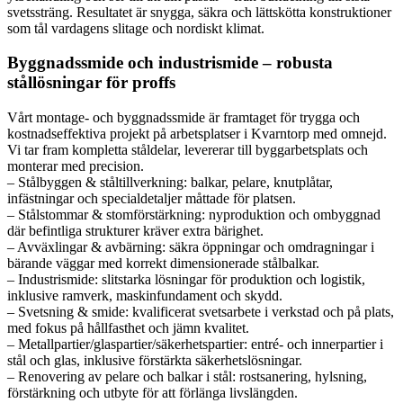
svetssträng. Resultatet är snygga, säkra och lättskötta konstruktioner
som tål vardagens slitage och nordiskt klimat.
Byggnadssmide och industrismide – robusta
stållösningar för proffs
Vårt montage- och byggnadssmide är framtaget för trygga och
kostnadseffektiva projekt på arbetsplatser i Kvarntorp med omnejd.
Vi tar fram kompletta ståldelar, levererar till byggarbetsplats och
monterar med precision.
– Stålbyggen & ståltillverkning: balkar, pelare, knutplåtar,
infästningar och specialdetaljer måttade för platsen.
– Stålstommar & stomförstärkning: nyproduktion och ombyggnad
där befintliga strukturer kräver extra bärighet.
– Avväxlingar & avbärning: säkra öppningar och omdragningar i
bärande väggar med korrekt dimensionerade stålbalkar.
– Industrismide: slitstarka lösningar för produktion och logistik,
inklusive ramverk, maskinfundament och skydd.
– Svetsning & smide: kvalificerat svetsarbete i verkstad och på plats,
med fokus på hållfasthet och jämn kvalitet.
– Metallpartier/glaspartier/säkerhetspartier: entré- och innerpartier i
stål och glas, inklusive förstärkta säkerhetslösningar.
– Renovering av pelare och balkar i stål: rostsanering, hylsning,
förstärkning och utbyte för att förlänga livslängden.