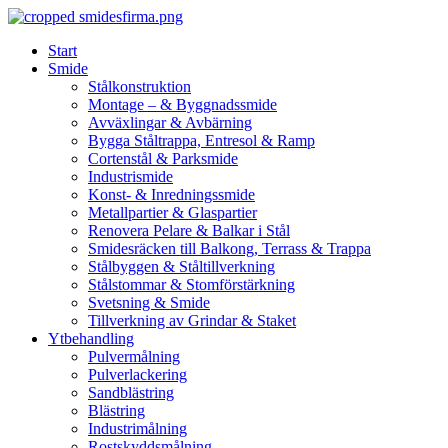
Skip
to
Start
content
Smide
Stålkonstruktion
Montage – & Byggnadssmide
Avväxlingar & Avbärning
Bygga Ståltrappa, Entresol & Ramp
Cortenstål & Parksmide
Industrismide
Konst- & Inredningssmide
Metallpartier & Glaspartier
Renovera Pelare & Balkar i Stål
Smidesräcken till Balkong, Terrass & Trappa
Stålbyggen & Ståltillverkning
Stålstommar & Stomförstärkning
Svetsning & Smide
Tillverkning av Grindar & Staket
Ytbehandling
Pulvermålning
Pulverlackering
Sandblästring
Blästring
Industrimålning
Rostskyddsmålning