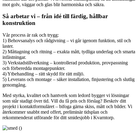
mot golv, väggar och glas blir harmoniska och säkra.
Så arbetar vi – från idé till färdig, hållbar
konstruktion
Vår process är rak och trygg:
1) Behovsanalys och rådgivning – vi går igenom funktion, stil och
laster.
2) Måttagning och ritning – exakta mått, tydliga underlag och smarta
infästningar.
3) Verkstadstillverkning – kontrollerad produktion, provpassning
och förberedda montagepunkter.
4) Ytbehandling – rätt skydd för rätt miljö.
5) Leverans och montage – säker installation, finjustering och slutlig
genomgång.
Med styrka, kvalitet och hantverk som ledord bygger vi lösningar
som står stadigt över tid. Vill du få pris och förslag? Beskriv ditt
projekt i kontaktformuläret – bifoga gärna skiss, mått och bilder. Vi
återkommer snabbt med offert, preliminär tidsplan och
rekommenderat utförande för ditt smidesjobb i Kvarntorp.