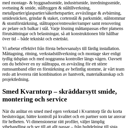
med montage- & byggnadssmide, industrismide, inredningssmide,
svetsning & smide, stålbyggen & ståltillverkning,
metallpartier/glaspartier/säkerhetspartier, avväxlingar & avbärning,
smidesräcken, grindar & staket, cortenstål & parksmide, stålstommar
& stomförstärkning, ståltrappor/entresoler/ramper samt renovering
av pelare och balkar i stål. Varje lösning måttanpassas efter platsens
förutsättningar och belastningar, så att konstruktionen blir hållbar
över tid – både tekniskt och estetiskt.
Vi arbetar effektivt från första behovsanalys till färdig installation.
Måttagning, ritning, verkstadstillverkning och montage sker enligt
tydlig tidsplan och med noggranna kontroller längs vägen. Oavsett
om du behöver en ny ståltrappa, en avväxling för ett större
rumssamband eller en förstärkning av befintlig stomme, är vårt team
redo att leverera rätt kombination av hantverk, materialkunskap och
projektledning.
Smed Kvarntorp – skräddarsytt smide,
montering och service
När du anlitar en smed med egen verkstad i Kvarntorp får du korta
beslutsvägar, bättre kontroll på kvalitet och en partner som tar ansvar
för helheten. Vi dimensionerar rätt profiler, väljer lämplig
ytbehandling och ser till att allt passar – från bultdelning till sista