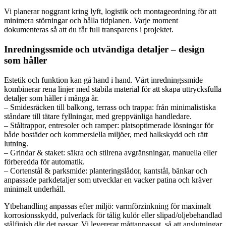
Vi planerar noggrant kring lyft, logistik och montageordning för att
minimera störningar och hålla tidplanen. Varje moment
dokumenteras så att du får full transparens i projektet.
Inredningssmide och utvändiga detaljer – design
som håller
Estetik och funktion kan gå hand i hand. Vårt inredningssmide
kombinerar rena linjer med stabila material för att skapa uttrycksfulla
detaljer som håller i många år.
– Smidesräcken till balkong, terrass och trappa: från minimalistiska
ståndare till tätare fyllningar, med greppvänliga handledare.
– Ståltrappor, entresoler och ramper: platsoptimerade lösningar för
både bostäder och kommersiella miljöer, med halkskydd och rätt
lutning.
– Grindar & staket: säkra och stilrena avgränsningar, manuella eller
förberedda för automatik.
– Cortenstål & parksmide: planteringslådor, kantstål, bänkar och
anpassade parkdetaljer som utvecklar en vacker patina och kräver
minimalt underhåll.
Ytbehandling anpassas efter miljö: varmförzinkning för maximalt
korrosionsskydd, pulverlack för tålig kulör eller slipad/oljebehandlad
stålfinish där det passar. Vi levererar måttanpassat, så att anslutningar