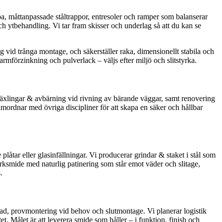
appa, måttanpassade ståltrappor, entresoler och ramper som balanserar
och ytbehandling. Vi tar fram skisser och underlag så att du kan se
 vid trånga montage, och säkerställer raka, dimensionellt stabila och
rmförzinkning och pulverlack – väljs efter miljö och slitstyrka.
äxlingar & avbärning vid rivning av bärande väggar, samt renovering
samordnar med övriga discipliner för att skapa en säker och hållbar
plåtar eller glasinfällningar. Vi producerar grindar & staket i stål som
parksmide med naturlig patinering som står emot väder och slitage,
.
stad, provmontering vid behov och slutmontage. Vi planerar logistik
 Målet är att leverera smide som håller – i funktion, finish och