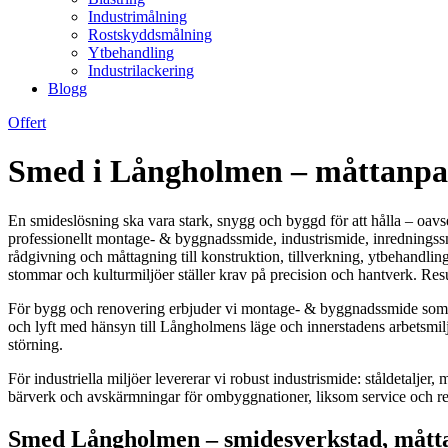
Industrimålning
Rostskyddsmålning
Ytbehandling
Industrilackering
Blogg
Offert
Smed i Långholmen – måttanpas
En smideslösning ska vara stark, snygg och byggd för att hålla – oavse
professionellt montage- & byggnadssmide, industrismide, inredningssm
rådgivning och måttagning till konstruktion, tillverkning, ytbehandling
stommar och kulturmiljöer ställer krav på precision och hantverk. Resul
För bygg och renovering erbjuder vi montage- & byggnadssmide som bär
och lyft med hänsyn till Långholmens läge och innerstadens arbetsmiljö
störning.
För industriella miljöer levererar vi robust industrismide: ståldetalje
bärverk och avskärmningar för ombyggnationer, liksom service och re
Smed Långholmen – smidesverkstad, mått