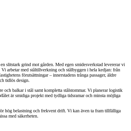
r en slitstark grind mot gården. Med egen smidesverkstad levererar vi
 arbetar med ståltillverkning och stålbyggen i hela kedjan: från
astighetens förutsättningar – innerstadens trånga passager, äldre
ch tidlös design.
ch balkar i stål samt kompletta stålstommar. Vi planerar logistik
 Målet är smidiga projekt med tydliga tidsramar och minsta möjliga
r hög belastning och frekvent drift. Vi kan även ta fram tillfälliga
missa med säkerheten.