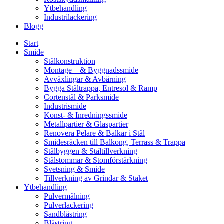
Ytbehandling
Industrilackering
Blogg
Start
Smide
Stålkonstruktion
Montage – & Byggnadssmide
Avväxlingar & Avbärning
Bygga Ståltrappa, Entresol & Ramp
Cortenstål & Parksmide
Industrismide
Konst- & Inredningssmide
Metallpartier & Glaspartier
Renovera Pelare & Balkar i Stål
Smidesräcken till Balkong, Terrass & Trappa
Stålbyggen & Ståltillverkning
Stålstommar & Stomförstärkning
Svetsning & Smide
Tillverkning av Grindar & Staket
Ytbehandling
Pulvermålning
Pulverlackering
Sandblästring
Blästring