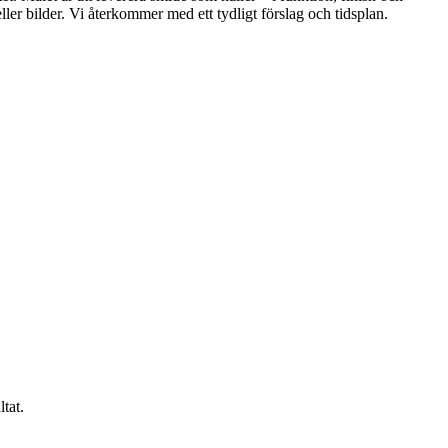
ller bilder. Vi återkommer med ett tydligt förslag och tidsplan.
tat.