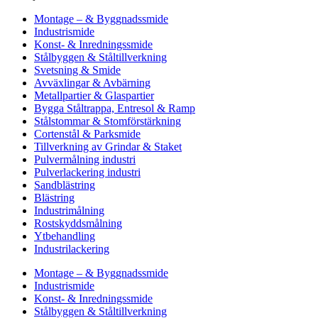
Montage – & Byggnadssmide
Industrismide
Konst- & Inredningssmide
Stålbyggen & Ståltillverkning
Svetsning & Smide
Avväxlingar & Avbärning
Metallpartier & Glaspartier
Bygga Ståltrappa, Entresol & Ramp
Stålstommar & Stomförstärkning
Cortenstål & Parksmide
Tillverkning av Grindar & Staket
Pulvermålning industri
Pulverlackering industri
Sandblästring
Blästring
Industrimålning
Rostskyddsmålning
Ytbehandling
Industrilackering
Montage – & Byggnadssmide
Industrismide
Konst- & Inredningssmide
Stålbyggen & Ståltillverkning