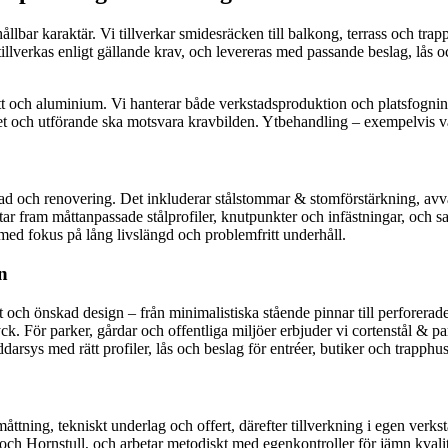
hållbar karaktär. Vi tillverkar smidesräcken till balkong, terrass och tr
 tillverkas enligt gällande krav, och levereras med passande beslag, lås 
tt och aluminium. Vi hanterar både verkstadsproduktion och platsfogning
itet och utförande ska motsvara kravbilden. Ytbehandling – exempelvis va
nad och renovering. Det inkluderar stålstommar & stomförstärkning, avv
i tar fram måttanpassade stålprofiler, knutpunkter och infästningar, och 
 med fokus på lång livslängd och problemfritt underhåll.
n
t och önskad design – från minimalistiska stående pinnar till perforerade 
yck. För parker, gårdar och offentliga miljöer erbjuder vi cortenstål & 
äddarsys med rätt profiler, lås och beslag för entréer, butiker och trapphus
åttning, tekniskt underlag och offert, därefter tillverkning i egen verk
Hornstull, och arbetar metodiskt med egenkontroller för jämn kvalitet.