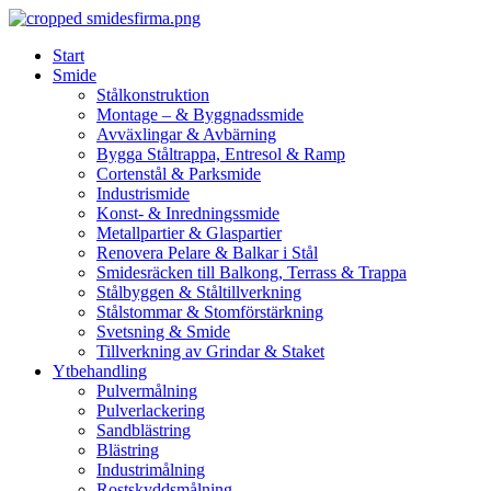
Skip
to
Start
content
Smide
Stålkonstruktion
Montage – & Byggnadssmide
Avväxlingar & Avbärning
Bygga Ståltrappa, Entresol & Ramp
Cortenstål & Parksmide
Industrismide
Konst- & Inredningssmide
Metallpartier & Glaspartier
Renovera Pelare & Balkar i Stål
Smidesräcken till Balkong, Terrass & Trappa
Stålbyggen & Ståltillverkning
Stålstommar & Stomförstärkning
Svetsning & Smide
Tillverkning av Grindar & Staket
Ytbehandling
Pulvermålning
Pulverlackering
Sandblästring
Blästring
Industrimålning
Rostskyddsmålning