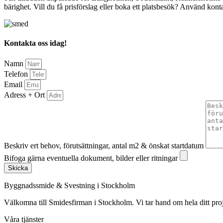
bärighet. Vill du få prisförslag eller boka ett platsbesök? Använd konta
Kontakta oss idag!
Namn
Telefon
Email
Adress + Ort
Beskriv ert behov, förutsättningar, antal m2 & önskat startdatum
Bifoga gärna eventuella dokument, bilder eller ritningar
Skicka
Byggnadssmide & Svestning i Stockholm
Välkomna till Smidesfirman i Stockholm. Vi tar hand om hela ditt projekt 
Våra tjänster