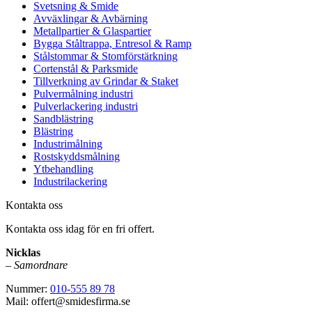
Svetsning & Smide
Avväxlingar & Avbärning
Metallpartier & Glaspartier
Bygga Ståltrappa, Entresol & Ramp
Stålstommar & Stomförstärkning
Cortenstål & Parksmide
Tillverkning av Grindar & Staket
Pulvermålning industri
Pulverlackering industri
Sandblästring
Blästring
Industrimålning
Rostskyddsmålning
Ytbehandling
Industrilackering
Kontakta oss
Kontakta oss idag för en fri offert.
Nicklas
–
Samordnare
Nummer:
010-555 89 78
Mail: offert@smidesfirma.se