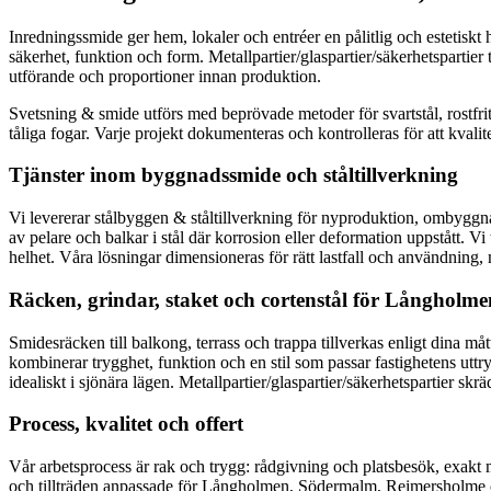
Inredningssmide ger hem, lokaler och entréer en pålitlig och estetiskt 
säkerhet, funktion och form. Metallpartier/glaspartier/säkerhetspartier
utförande och proportioner innan produktion.
Svetsning & smide utförs med beprövade metoder för svartstål, rostfri
tåliga fogar. Varje projekt dokumenteras och kontrolleras för att kval
Tjänster inom byggnadssmide och ståltillverkning
Vi levererar stålbyggen & ståltillverkning för nyproduktion, ombygg
av pelare och balkar i stål där korrosion eller deformation uppstått. V
helhet. Våra lösningar dimensioneras för rätt lastfall och användning,
Räcken, grindar, staket och cortenstål för Långholme
Smidesräcken till balkong, terrass och trappa tillverkas enligt dina måt
kombinerar trygghet, funktion och en stil som passar fastighetens uttr
idealiskt i sjönära lägen. Metallpartier/glaspartier/säkerhetspartier skr
Process, kvalitet och offert
Vår arbetsprocess är rak och trygg: rådgivning och platsbesök, exakt m
och tillträden anpassade för Långholmen, Södermalm, Reimersholme och 