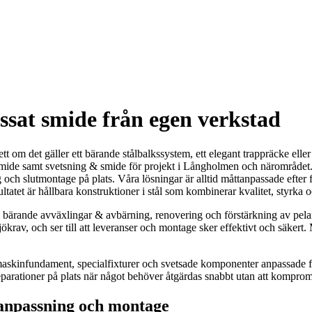
sat smide från egen verkstad
tt om det gäller ett bärande stålbalkssystem, ett elegant trappräcke elle
ide samt svetsning & smide för projekt i Långholmen och närområdet. Vi
 och slutmontage på plats. Våra lösningar är alltid måttanpassade efter f
tatet är hållbara konstruktioner i stål som kombinerar kvalitet, styrka o
ande avväxlingar & avbärning, renovering och förstärkning av pelare o
krav, och ser till att leveranser och montage sker effektivt och säkert.
r, maskinfundament, specialfixturer och svetsade komponenter anpassade fö
parationer på plats när något behöver åtgärdas snabbt utan att kompro
anpassning och montage