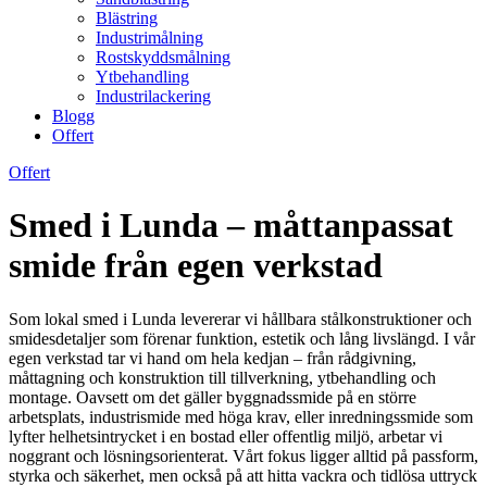
Blästring
Industrimålning
Rostskyddsmålning
Ytbehandling
Industrilackering
Blogg
Offert
Offert
Smed i Lunda – måttanpassat
smide från egen verkstad
Som lokal smed i Lunda levererar vi hållbara stålkonstruktioner och
smidesdetaljer som förenar funktion, estetik och lång livslängd. I vår
egen verkstad tar vi hand om hela kedjan – från rådgivning,
måttagning och konstruktion till tillverkning, ytbehandling och
montage. Oavsett om det gäller byggnadssmide på en större
arbetsplats, industrismide med höga krav, eller inredningssmide som
lyfter helhetsintrycket i en bostad eller offentlig miljö, arbetar vi
noggrant och lösningsorienterat. Vårt fokus ligger alltid på passform,
styrka och säkerhet, men också på att hitta vackra och tidlösa uttryck