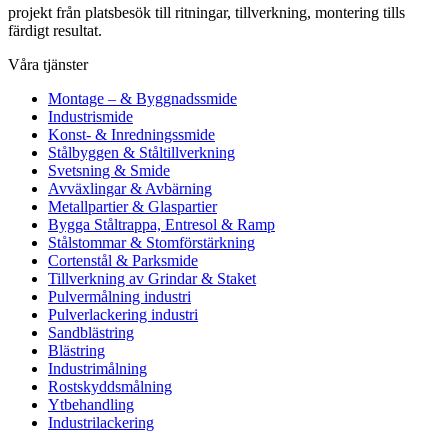
projekt från platsbesök till ritningar, tillverkning, montering tills
färdigt resultat.
Våra tjänster
Montage – & Byggnadssmide
Industrismide
Konst- & Inredningssmide
Stålbyggen & Ståltillverkning
Svetsning & Smide
Avväxlingar & Avbärning
Metallpartier & Glaspartier
Bygga Ståltrappa, Entresol & Ramp
Stålstommar & Stomförstärkning
Cortenstål & Parksmide
Tillverkning av Grindar & Staket
Pulvermålning industri
Pulverlackering industri
Sandblästring
Blästring
Industrimålning
Rostskyddsmålning
Ytbehandling
Industrilackering