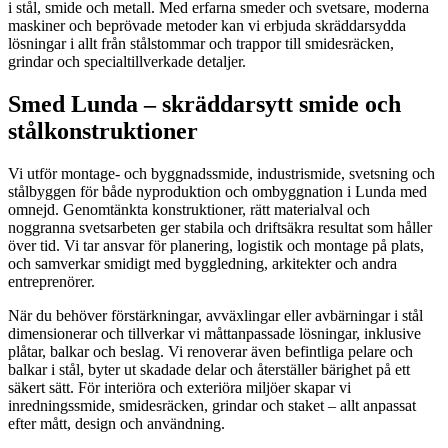
i stål, smide och metall. Med erfarna smeder och svetsare, moderna
maskiner och beprövade metoder kan vi erbjuda skräddarsydda
lösningar i allt från stålstommar och trappor till smidesräcken,
grindar och specialtillverkade detaljer.
Smed Lunda – skräddarsytt smide och
stålkonstruktioner
Vi utför montage- och byggnadssmide, industrismide, svetsning och
stålbyggen för både nyproduktion och ombyggnation i Lunda med
omnejd. Genomtänkta konstruktioner, rätt materialval och
noggranna svetsarbeten ger stabila och driftsäkra resultat som håller
över tid. Vi tar ansvar för planering, logistik och montage på plats,
och samverkar smidigt med byggledning, arkitekter och andra
entreprenörer.
När du behöver förstärkningar, avväxlingar eller avbärningar i stål
dimensionerar och tillverkar vi måttanpassade lösningar, inklusive
plåtar, balkar och beslag. Vi renoverar även befintliga pelare och
balkar i stål, byter ut skadade delar och återställer bärighet på ett
säkert sätt. För interiöra och exteriöra miljöer skapar vi
inredningssmide, smidesräcken, grindar och staket – allt anpassat
efter mått, design och användning.