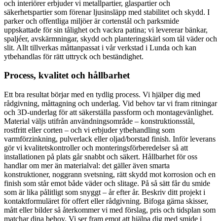
och interiörer erbjuder vi metallpartier, glaspartier och
säkerhetspartier som förenar ljusinsläpp med stabilitet och skydd. I
parker och offentliga miljöer är cortenstål och parksmide
uppskattade för sin tålighet och vackra patina; vi levererar bänkar,
spaljéer, avskärmningar, skydd och planteringskärl som tål väder och
slit. Allt tillverkas måttanpassat i vår verkstad i Lunda och kan
ytbehandlas för rätt uttryck och beständighet.
Process, kvalitet och hållbarhet
Ett bra resultat börjar med en tydlig process. Vi hjälper dig med
rådgivning, måttagning och underlag. Vid behov tar vi fram ritningar
och 3D-underlag för att säkerställa passform och montagevänlighet.
Material väljs utifrån användningsområde – konstruktionsstål,
rostfritt eller corten – och vi erbjuder ytbehandling som
varmförzinkning, pulverlack eller oljad/borstad finish. Inför leverans
gör vi kvalitetskontroller och monteringsförberedelser så att
installationen på plats går snabbt och säkert. Hållbarhet för oss
handlar om mer än materialval: det gäller även smarta
konstruktioner, noggrann svetsning, rätt skydd mot korrosion och en
finish som står emot både väder och slitage. På så sätt får du smide
som är lika pålitligt som snyggt – år efter år. Beskriv ditt projekt i
kontaktformuläret för offert eller rådgivning. Bifoga gärna skisser,
mått eller bilder så återkommer vi med förslag, pris och tidsplan som
matchar dina behov. Vi ser fram emot att hjälpa dig med smide i