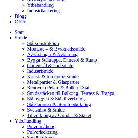
Ytbehandling
Industrilackering
Blogg
Offert
Start
Smide
Stålkonstruktion
Montage – & Byggnadssmide
Avväxlingar & Avbärning
Bygga Ståltrappa, Entresol & Ramp
Cortenstål & Parksmide
Industrismide
Konst- & Inredningssmide
Metallpartier & Glaspartier
Renovera Pelare & Balkar i Stål
Smidesräcken till Balkong, Terrass & Trappa
Stålbyggen & Ståltillverkning
Stålstommar & Stomförstärkning
Svetsning & Smide
Tillverkning av Grindar & Staket
Ytbehandling
Pulvermålning
Pulverlackering
Sandblästring