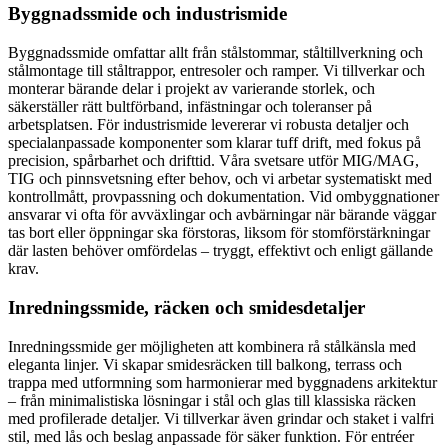
Byggnadssmide och industrismide
Byggnadssmide omfattar allt från stålstommar, ståltillverkning och
stålmontage till ståltrappor, entresoler och ramper. Vi tillverkar och
monterar bärande delar i projekt av varierande storlek, och
säkerställer rätt bultförband, infästningar och toleranser på
arbetsplatsen. För industrismide levererar vi robusta detaljer och
specialanpassade komponenter som klarar tuff drift, med fokus på
precision, spårbarhet och drifttid. Våra svetsare utför MIG/MAG,
TIG och pinnsvetsning efter behov, och vi arbetar systematiskt med
kontrollmått, provpassning och dokumentation. Vid ombyggnationer
ansvarar vi ofta för avväxlingar och avbärningar när bärande väggar
tas bort eller öppningar ska förstoras, liksom för stomförstärkningar
där lasten behöver omfördelas – tryggt, effektivt och enligt gällande
krav.
Inredningssmide, räcken och smidesdetaljer
Inredningssmide ger möjligheten att kombinera rå stålkänsla med
eleganta linjer. Vi skapar smidesräcken till balkong, terrass och
trappa med utformning som harmonierar med byggnadens arkitektur
– från minimalistiska lösningar i stål och glas till klassiska räcken
med profilerade detaljer. Vi tillverkar även grindar och staket i valfri
stil, med lås och beslag anpassade för säker funktion. För entréer