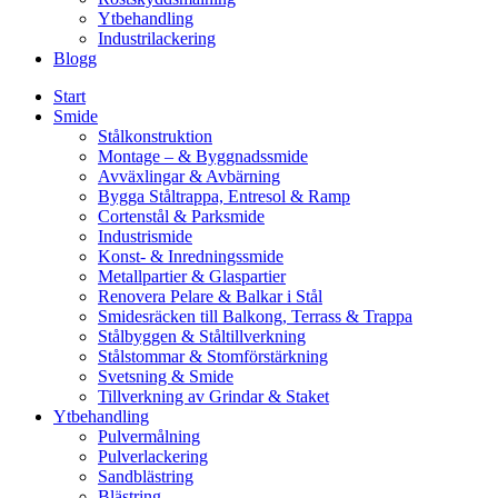
Ytbehandling
Industrilackering
Blogg
Start
Smide
Stålkonstruktion
Montage – & Byggnadssmide
Avväxlingar & Avbärning
Bygga Ståltrappa, Entresol & Ramp
Cortenstål & Parksmide
Industrismide
Konst- & Inredningssmide
Metallpartier & Glaspartier
Renovera Pelare & Balkar i Stål
Smidesräcken till Balkong, Terrass & Trappa
Stålbyggen & Ståltillverkning
Stålstommar & Stomförstärkning
Svetsning & Smide
Tillverkning av Grindar & Staket
Ytbehandling
Pulvermålning
Pulverlackering
Sandblästring
Blästring