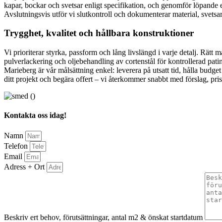
kapar, bockar och svetsar enligt specifikation, och genomför löpande e
Avslutningsvis utför vi slutkontroll och dokumenterar material, svetsa
Trygghet, kvalitet och hållbara konstruktioner
Vi prioriterar styrka, passform och lång livslängd i varje detalj. Rätt
pulverlackering och oljebehandling av cortenstål för kontrollerad pati
Marieberg är vår målsättning enkel: leverera på utsatt tid, hålla budg
ditt projekt och begära offert – vi återkommer snabbt med förslag, pris
Kontakta oss idag!
Namn
Telefon
Email
Adress + Ort
Beskriv ert behov, förutsättningar, antal m2 & önskat startdatum