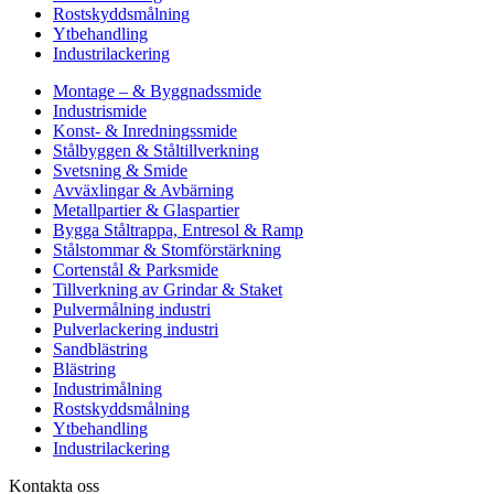
Rostskyddsmålning
Ytbehandling
Industrilackering
Montage – & Byggnadssmide
Industrismide
Konst- & Inredningssmide
Stålbyggen & Ståltillverkning
Svetsning & Smide
Avväxlingar & Avbärning
Metallpartier & Glaspartier
Bygga Ståltrappa, Entresol & Ramp
Stålstommar & Stomförstärkning
Cortenstål & Parksmide
Tillverkning av Grindar & Staket
Pulvermålning industri
Pulverlackering industri
Sandblästring
Blästring
Industrimålning
Rostskyddsmålning
Ytbehandling
Industrilackering
Kontakta oss