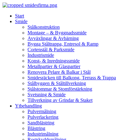
Skip
to
Start
content
Smide
Stålkonstruktion
Montage – & Byggnadssmide
Avväxlingar & Avbärning
Bygga Ståltrappa, Entresol & Ramp
Cortenstål & Parksmide
Industrismide
Konst- & Inredningssmide
Metallpartier & Glaspartier
Renovera Pelare & Balkar i Stål
Smidesräcken till Balkong, Terrass & Trappa
Stålbyggen & Ståltillverkning
Stålstommar & Stomförstärkning
Svetsning & Smide
Tillverkning av Grindar & Staket
Ytbehandling
Pulvermålning
Pulverlackering
Sandblästring
Blästring
Industrimålning
Rostskyddsmålning