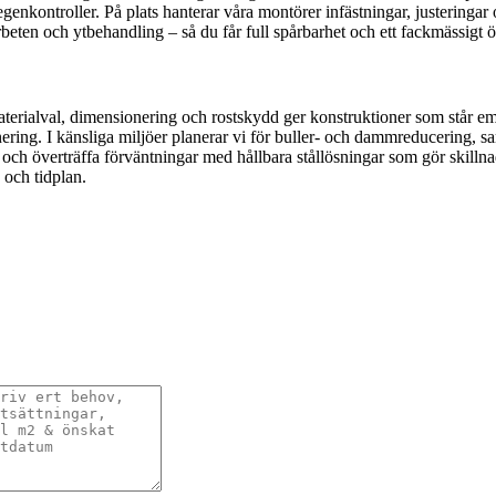
genkontroller. På plats hanterar våra montörer infästningar, justeringar
rbeten och ytbehandling – så du får full spårbarhet och ett fackmässigt
 materialval, dimensionering och rostskydd ger konstruktioner som står e
nering. I känsliga miljöer planerar vi för buller- och dammreducering, s
et och överträffa förväntningar med hållbara stållösningar som gör skil
 och tidplan.