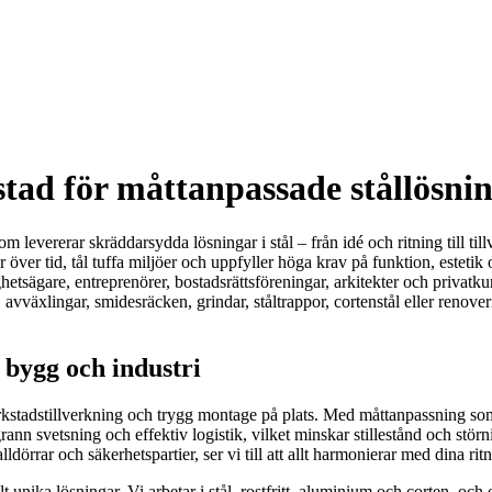
tad för måttanpassade stållösni
 levererar skräddarsydda lösningar i stål – från idé och ritning till t
över tid, tål tuffa miljöer och uppfyller höga krav på funktion, estet
ghetsägare, entreprenörer, bostadsrättsföreningar, arkitekter och priva
 avväxlingar, smidesräcken, grindar, ståltrappor, cortenstål eller renove
 bygg och industri
kstadstillverkning och trygg montage på plats. Med måttanpassning som 
grann svetsning och effektiv logistik, vilket minskar stillestånd och st
dörrar och säkerhetspartier, ser vi till att allt harmonierar med dina rit
t unika lösningar. Vi arbetar i stål, rostfritt, aluminium och corten, o