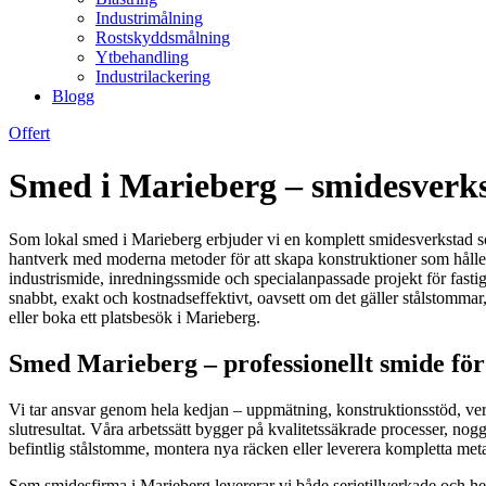
Industrimålning
Rostskyddsmålning
Ytbehandling
Industrilackering
Blogg
Offert
Smed i Marieberg – smidesverks
Som lokal smed i Marieberg erbjuder vi en komplett smidesverkstad som
hantverk med moderna metoder för att skapa konstruktioner som håller 
industrismide, inredningssmide och specialanpassade projekt för fasti
snabbt, exakt och kostnadseffektivt, oavsett om det gäller stålstommar,
eller boka ett platsbesök i Marieberg.
Smed Marieberg – professionellt smide för
Vi tar ansvar genom hela kedjan – uppmätning, konstruktionsstöd, ver
slutresultat. Våra arbetssätt bygger på kvalitetssäkrade processer, nog
befintlig stålstomme, montera nya räcken eller leverera kompletta metall
Som smidesfirma i Marieberg levererar vi både serietillverkade och hel