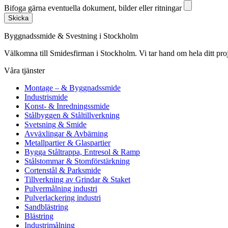
Bifoga gärna eventuella dokument, bilder eller ritningar
Skicka
Byggnadssmide & Svestning i Stockholm
Välkomna till Smidesfirman i Stockholm. Vi tar hand om hela ditt projekt 
Våra tjänster
Montage – & Byggnadssmide
Industrismide
Konst- & Inredningssmide
Stålbyggen & Ståltillverkning
Svetsning & Smide
Avväxlingar & Avbärning
Metallpartier & Glaspartier
Bygga Ståltrappa, Entresol & Ramp
Stålstommar & Stomförstärkning
Cortenstål & Parksmide
Tillverkning av Grindar & Staket
Pulvermålning industri
Pulverlackering industri
Sandblästring
Blästring
Industrimålning