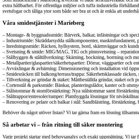
extra hållbarhet. För offentliga miljöer och tuffa industriella förhålla
svetsfogar och tåliga ytor som både ser bra ut och är enkla att underhål
Våra smidestjänster i Marieberg
– Montage- & byggnadssmide: Bärverk, balkar, infästningar och spec
– Industrismide: Skräddarsydda stålkomponenter, maskinfundament, p
– Inredningssmide: Räcken, hyllsystem, bord, skärmväggar och kundun
– Svetsning & smide: MIG/MAG, TIG och pinnsvetsning – reparation, 
– Stålbyggen & ståltillverkning: Skärning, bockning, borrning och m
– Metallpartier/glaspartier/säkerhetspartier: Dörrar, väggpartier och ent
– Avväxlingar & avbärning: Dimensionering och installation vid öppn
– Smidesräcken till balkong/terrass/trappa: Säkerhetsklassade räcken,
– Tillverkning av grindar & staket: Måttbeställda grindar, staket och po
– Cortenstål & parksmide: Bänkar, planteringslådor, kanter och utsmyc
– Stålstommar & stomförstärkning: Nya stålstommar samt förstärkninga
– Ståltrappor/entresoler/ramper: Platsbyggda lösningar för nivåskillnad
– Renovering av pelare och balkar i stål: Sandblästring, förstärkning, 
Behöver du något utöver listan? Vi tar gärna fram en lösning tillsamma
Så arbetar vi – från ritning till säker montering
Varje projekt startar med behovsanalys och exakt uppmätning. Vi tar fr