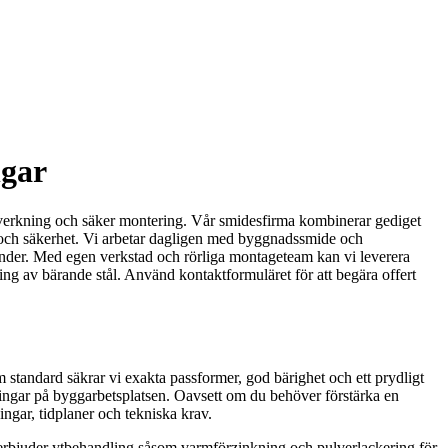
ngar
illverkning och säker montering. Vår smidesfirma kombinerar gediget
ik och säkerhet. Vi arbetar dagligen med byggnadssmide och
tkunder. Med egen verkstad och rörliga montageteam kan vi leverera
ring av bärande stål. Använd kontaktformuläret för att begära offert
standard säkrar vi exakta passformer, god bärighet och ett prydligt
örningar på byggarbetsplatsen. Oavsett om du behöver förstärka en
ningar, tidplaner och tekniska krav.
ch erbjuder ytbehandling såsom varmförzinkning och pulverlackering för