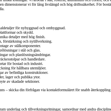
nden dimensionerar vi för lång livslängd och hög driftssäkerhet. För bostä
la.
ialdetaljer för nybyggnad och ombyggnad.
lattformar och skydd.
ika detaljer med hög finish.
förstärkning och nytillverkning.
ontage av stålkomponenter.
rélösningar i stål och glas.
ingar och planlösningsändringar.
 räckesstolpar och handledare.
rtar för bostad och industri.
kning för hållbara utemiljöer.
r av befintliga konstruktioner.
er, lager och publika ytor.
byte av skadade sektioner.
ns – skicka din förfrågan via kontaktformuläret för snabb återkoppling 
am underlag och tillverkningsritningar, samordnar med andra discipliner 