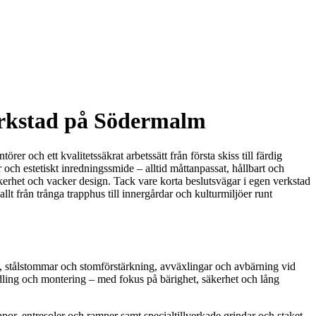
erkstad på Södermalm
och ett kvalitetssäkrat arbetssätt från första skiss till färdig
och estetiskt inredningssmide – alltid måttanpassat, hållbart och
säkerhet och vacker design. Tack vare korta beslutsvägar i egen verkstad
llt från trånga trapphus till innergårdar och kulturmiljöer runt
 stålstommar och stomförstärkning, avväxlingar och avbärning vid
andling och montering – med fokus på bärighet, säkerhet och lång
por, entresoler och ramper samt specialtillverkade grindar och staket.