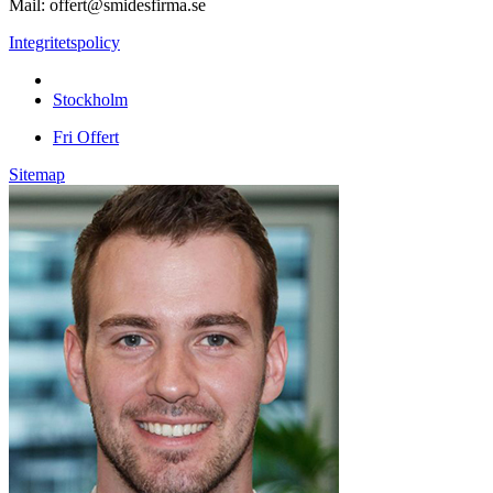
Mail: offert@smidesfirma.se
Integritetspolicy
Vi utför arbeten i hela
Stockholm
Fri Offert
Sitemap