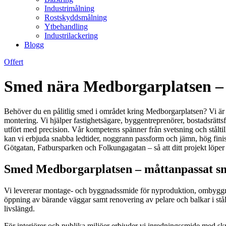
Industrimålning
Rostskyddsmålning
Ytbehandling
Industrilackering
Blogg
Offert
Smed nära Medborgarplatsen – 
Behöver du en pålitlig smed i området kring Medborgarplatsen? Vi är di
montering. Vi hjälper fastighetsägare, byggentreprenörer, bostadsrätts
utfört med precision. Vår kompetens spänner från svetsning och ståltill
kan vi erbjuda snabba ledtider, noggrann passform och jämn, hög finish 
Götgatan, Fatbursparken och Folkungagatan – så att ditt projekt löper
Smed Medborgarplatsen – måttanpassat sm
Vi levererar montage- och byggnadssmide för nyproduktion, ombyggna
öppning av bärande väggar samt renovering av pelare och balkar i stål 
livslängd.
För interiörer och publika miljöer erbjuder vi inredningssmide med skr