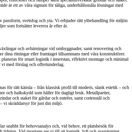
mide är ett av våra signum för tåliga, underhållssnåla lösningar med
 passform, svetsfog och yta. Vi erbjuder rätt ytbehandling för miljön
er som fortsätter leverera år efter år.
 avväxlingar och avbärningar vid ombyggnader, samt renovering och
ter dina ritningar eller framtaget tillsammans med våra konstruktörer.
 planeras för smart logistik i innerstan, effektivt montage och minimal
r vi med förslag och offertunderlag.
 för rätt känsla – från klassisk profil till modern, slank estetik – och
are och halkskydd som håller för dagligt bruk. Metallpartier,
rindar och staket för gårdar och entréer, samt cortenstål och
 vi skräddarsyr för just din miljö.
lar snabbt för behovsanalys och, vid behov, ett platsbesök för
 tidplan. Vid montage ser vi till att logistik, lyft och avspärrning