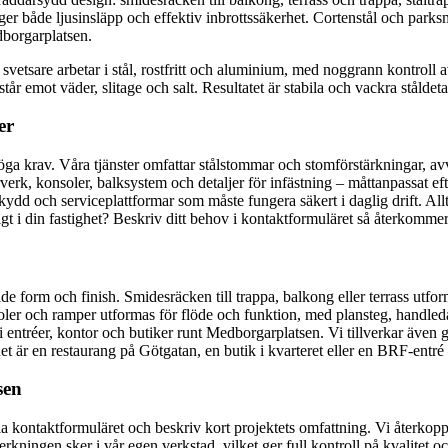
ger både ljusinsläpp och effektiv inbrottssäkerhet. Cortenstål och parks
edborgarplatsen.
tsare arbetar i stål, rostfritt och aluminium, med noggrann kontroll av
 emot väder, slitage och salt. Resultatet är stabila och vackra ståldetalj
er
 höga krav. Våra tjänster omfattar stålstommar och stomförstärkningar,
rverk, konsoler, balksystem och detaljer för infästning – måttanpassat ef
ydd och serviceplattformar som måste fungera säkert i daglig drift. Allt
gt i din fastighet? Beskriv ditt behov i kontaktformuläret så återkomme
form och finish. Smidesräcken till trappa, balkong eller terrass utformas
resoler och ramper utformas för flöde och funktion, med plansteg, handled
 i entréer, kontor och butiker runt Medborgarplatsen. Vi tillverkar även g
 är en restaurang på Götgatan, en butik i kvarteret eller en BRF-entré –
sen
a kontaktformuläret och beskriv kort projektets omfattning. Vi återkopp
erkningen sker i vår egen verkstad, vilket ger full kontroll på kvalitet och