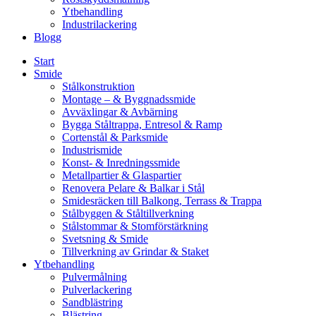
Ytbehandling
Industrilackering
Blogg
Start
Smide
Stålkonstruktion
Montage – & Byggnadssmide
Avväxlingar & Avbärning
Bygga Ståltrappa, Entresol & Ramp
Cortenstål & Parksmide
Industrismide
Konst- & Inredningssmide
Metallpartier & Glaspartier
Renovera Pelare & Balkar i Stål
Smidesräcken till Balkong, Terrass & Trappa
Stålbyggen & Ståltillverkning
Stålstommar & Stomförstärkning
Svetsning & Smide
Tillverkning av Grindar & Staket
Ytbehandling
Pulvermålning
Pulverlackering
Sandblästring
Blästring