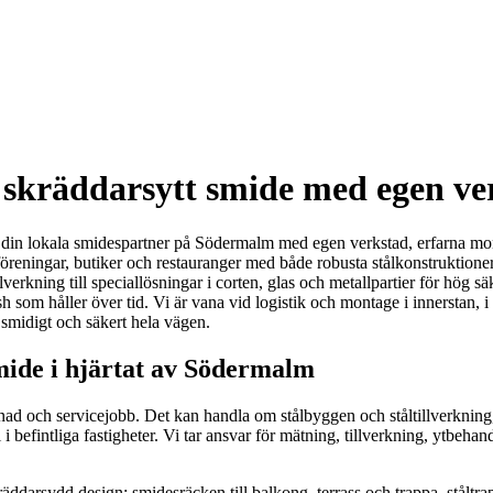
skräddarsytt smide med egen v
n lokala smidespartner på Södermalm med egen verkstad, erfarna montörer 
föreningar, butiker och restauranger med både robusta stålkonstruktioner 
verkning till speciallösningar i corten, glas och metallpartier för hög 
som håller över tid. Vi är vana vid logistik och montage i innerstan, i a
 smidigt och säkert hela vägen.
ide i hjärtat av Södermalm
d och servicejobb. Det kan handla om stålbyggen och ståltillverkning,
i befintliga fastigheter. Vi tar ansvar för mätning, tillverkning, ytbeh
äddarsydd design: smidesräcken till balkong, terrass och trappa, ståltrap