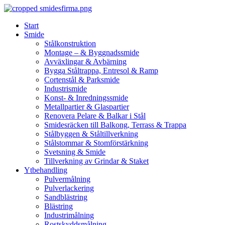
Skip
to
Start
content
Smide
Stålkonstruktion
Montage – & Byggnadssmide
Avväxlingar & Avbärning
Bygga Ståltrappa, Entresol & Ramp
Cortenstål & Parksmide
Industrismide
Konst- & Inredningssmide
Metallpartier & Glaspartier
Renovera Pelare & Balkar i Stål
Smidesräcken till Balkong, Terrass & Trappa
Stålbyggen & Ståltillverkning
Stålstommar & Stomförstärkning
Svetsning & Smide
Tillverkning av Grindar & Staket
Ytbehandling
Pulvermålning
Pulverlackering
Sandblästring
Blästring
Industrimålning
Rostskyddsmålning