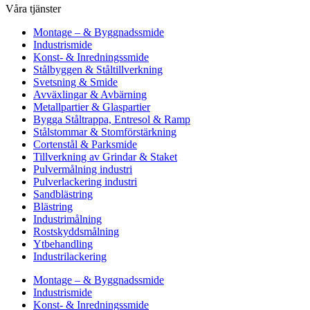
Våra tjänster
Montage – & Byggnadssmide
Industrismide
Konst- & Inredningssmide
Stålbyggen & Ståltillverkning
Svetsning & Smide
Avväxlingar & Avbärning
Metallpartier & Glaspartier
Bygga Ståltrappa, Entresol & Ramp
Stålstommar & Stomförstärkning
Cortenstål & Parksmide
Tillverkning av Grindar & Staket
Pulvermålning industri
Pulverlackering industri
Sandblästring
Blästring
Industrimålning
Rostskyddsmålning
Ytbehandling
Industrilackering
Montage – & Byggnadssmide
Industrismide
Konst- & Inredningssmide