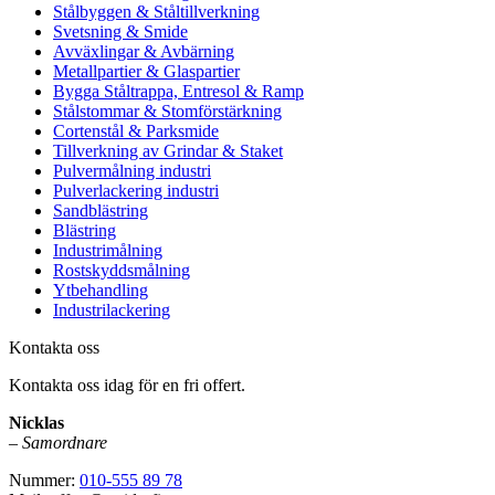
Stålbyggen & Ståltillverkning
Svetsning & Smide
Avväxlingar & Avbärning
Metallpartier & Glaspartier
Bygga Ståltrappa, Entresol & Ramp
Stålstommar & Stomförstärkning
Cortenstål & Parksmide
Tillverkning av Grindar & Staket
Pulvermålning industri
Pulverlackering industri
Sandblästring
Blästring
Industrimålning
Rostskyddsmålning
Ytbehandling
Industrilackering
Kontakta oss
Kontakta oss idag för en fri offert.
Nicklas
–
Samordnare
Nummer:
010-555 89 78