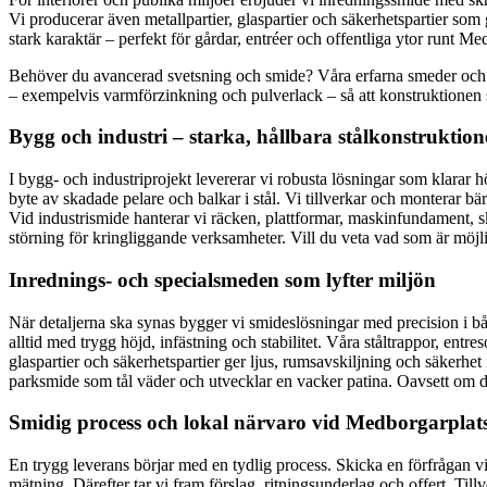
Vi producerar även metallpartier, glaspartier och säkerhetspartier som 
stark karaktär – perfekt för gårdar, entréer och offentliga ytor runt M
Behöver du avancerad svetsning och smide? Våra erfarna smeder och sve
– exempelvis varmförzinkning och pulverlack – så att konstruktionen står
Bygg och industri – starka, hållbara stålkonstruktion
I bygg- och industriprojekt levererar vi robusta lösningar som klarar
byte av skadade pelare och balkar i stål. Vi tillverkar och monterar bä
Vid industrismide hanterar vi räcken, plattformar, maskinfundament, sk
störning för kringliggande verksamheter. Vill du veta vad som är möjli
Inrednings- och specialsmeden som lyfter miljön
När detaljerna ska synas bygger vi smideslösningar med precision i både 
alltid med trygg höjd, infästning och stabilitet. Våra ståltrappor, ent
glaspartier och säkerhetspartier ger ljus, rumsavskiljning och säkerhet
parksmide som tål väder och utvecklar en vacker patina. Oavsett om det
Smidig process och lokal närvaro vid Medborgarplat
En trygg leverans börjar med en tydlig process. Skicka en förfrågan vi
mätning. Därefter tar vi fram förslag, ritningsunderlag och offert. Tillv