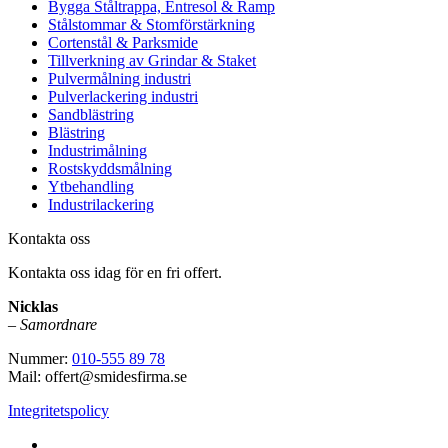
Bygga Ståltrappa, Entresol & Ramp
Stålstommar & Stomförstärkning
Cortenstål & Parksmide
Tillverkning av Grindar & Staket
Pulvermålning industri
Pulverlackering industri
Sandblästring
Blästring
Industrimålning
Rostskyddsmålning
Ytbehandling
Industrilackering
Kontakta oss
Kontakta oss idag för en fri offert.
Nicklas
–
Samordnare
Nummer:
010-555 89 78
Mail: offert@smidesfirma.se
Integritetspolicy
Vi utför arbeten i hela