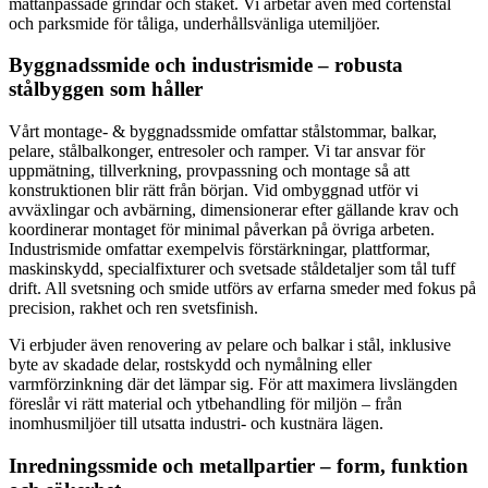
måttanpassade grindar och staket. Vi arbetar även med cortenstål
och parksmide för tåliga, underhållsvänliga utemiljöer.
Byggnadssmide och industrismide – robusta
stålbyggen som håller
Vårt montage- & byggnadssmide omfattar stålstommar, balkar,
pelare, stålbalkonger, entresoler och ramper. Vi tar ansvar för
uppmätning, tillverkning, provpassning och montage så att
konstruktionen blir rätt från början. Vid ombyggnad utför vi
avväxlingar och avbärning, dimensionerar efter gällande krav och
koordinerar montaget för minimal påverkan på övriga arbeten.
Industrismide omfattar exempelvis förstärkningar, plattformar,
maskinskydd, specialfixturer och svetsade ståldetaljer som tål tuff
drift. All svetsning och smide utförs av erfarna smeder med fokus på
precision, rakhet och ren svetsfinish.
Vi erbjuder även renovering av pelare och balkar i stål, inklusive
byte av skadade delar, rostskydd och nymålning eller
varmförzinkning där det lämpar sig. För att maximera livslängden
föreslår vi rätt material och ytbehandling för miljön – från
inomhusmiljöer till utsatta industri- och kustnära lägen.
Inredningssmide och metallpartier – form, funktion