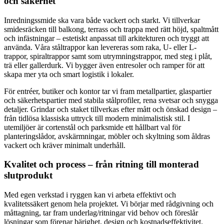
och säkerhet
Inredningssmide ska vara både vackert och starkt. Vi tillverkar
smidesräcken till balkong, terrass och trappa med rätt höjd, spaltmått
och infästningar – estetiskt anpassat till arkitekturen och tryggt att
använda. Våra ståltrappor kan levereras som raka, U- eller L-
trappor, spiraltrappor samt som utrymningstrappor, med steg i plåt,
trä eller gallerdurk. Vi bygger även entresoler och ramper för att
skapa mer yta och smart logistik i lokaler.
För entréer, butiker och kontor tar vi fram metallpartier, glaspartier
och säkerhetspartier med stabila stålprofiler, rena svetsar och snygga
detaljer. Grindar och staket tillverkas efter mått och önskad design –
från tidlösa klassiska uttryck till modern minimalistisk stil. I
utemiljöer är cortenstål och parksmide ett hållbart val för
planteringslådor, avskärmningar, möbler och skyltning som åldras
vackert och kräver minimalt underhåll.
Kvalitet och process – från ritning till monterad
slutprodukt
Med egen verkstad i ryggen kan vi arbeta effektivt och
kvalitetssäkert genom hela projektet. Vi börjar med rådgivning och
måttagning, tar fram underlag/ritningar vid behov och föreslår
lösningar som förenar bärighet, design och kostnadseffektivitet.