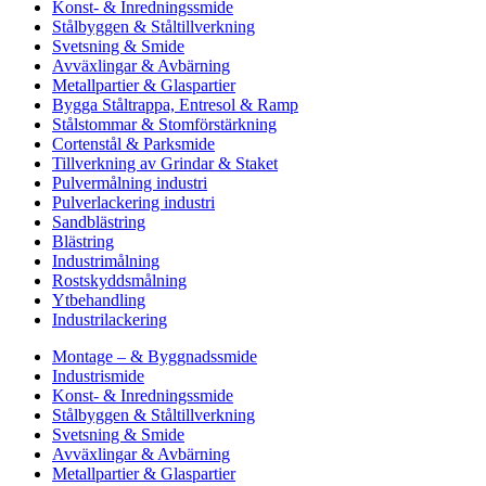
Konst- & Inredningssmide
Stålbyggen & Ståltillverkning
Svetsning & Smide
Avväxlingar & Avbärning
Metallpartier & Glaspartier
Bygga Ståltrappa, Entresol & Ramp
Stålstommar & Stomförstärkning
Cortenstål & Parksmide
Tillverkning av Grindar & Staket
Pulvermålning industri
Pulverlackering industri
Sandblästring
Blästring
Industrimålning
Rostskyddsmålning
Ytbehandling
Industrilackering
Montage – & Byggnadssmide
Industrismide
Konst- & Inredningssmide
Stålbyggen & Ståltillverkning
Svetsning & Smide
Avväxlingar & Avbärning
Metallpartier & Glaspartier