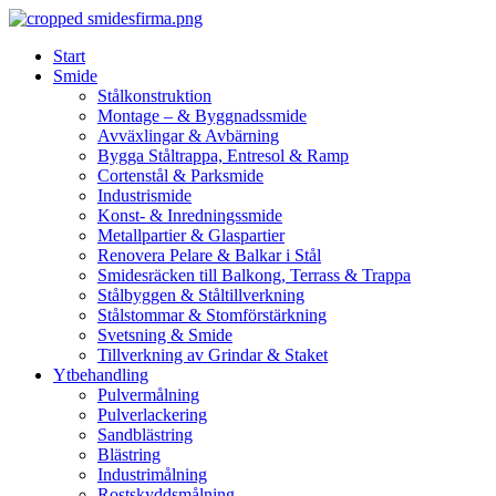
Skip
to
Start
content
Smide
Stålkonstruktion
Montage – & Byggnadssmide
Avväxlingar & Avbärning
Bygga Ståltrappa, Entresol & Ramp
Cortenstål & Parksmide
Industrismide
Konst- & Inredningssmide
Metallpartier & Glaspartier
Renovera Pelare & Balkar i Stål
Smidesräcken till Balkong, Terrass & Trappa
Stålbyggen & Ståltillverkning
Stålstommar & Stomförstärkning
Svetsning & Smide
Tillverkning av Grindar & Staket
Ytbehandling
Pulvermålning
Pulverlackering
Sandblästring
Blästring
Industrimålning
Rostskyddsmålning