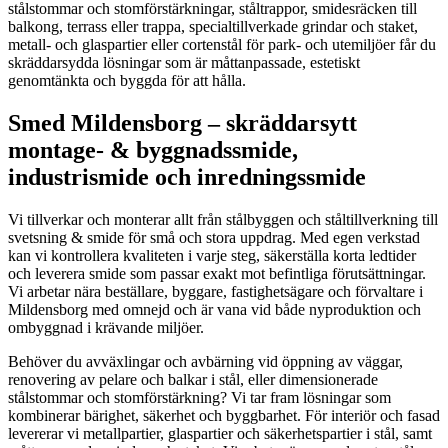
stålstommar och stomförstärkningar, ståltrappor, smidesräcken till
balkong, terrass eller trappa, specialtillverkade grindar och staket,
metall- och glaspartier eller cortenstål för park- och utemiljöer får du
skräddarsydda lösningar som är måttanpassade, estetiskt
genomtänkta och byggda för att hålla.
Smed Mildensborg – skräddarsytt
montage- & byggnadssmide,
industrismide och inredningssmide
Vi tillverkar och monterar allt från stålbyggen och ståltillverkning till
svetsning & smide för små och stora uppdrag. Med egen verkstad
kan vi kontrollera kvaliteten i varje steg, säkerställa korta ledtider
och leverera smide som passar exakt mot befintliga förutsättningar.
Vi arbetar nära beställare, byggare, fastighetsägare och förvaltare i
Mildensborg med omnejd och är vana vid både nyproduktion och
ombyggnad i krävande miljöer.
Behöver du avväxlingar och avbärning vid öppning av väggar,
renovering av pelare och balkar i stål, eller dimensionerade
stålstommar och stomförstärkning? Vi tar fram lösningar som
kombinerar bärighet, säkerhet och byggbarhet. För interiör och fasad
levererar vi metallpartier, glaspartier och säkerhetspartier i stål, samt