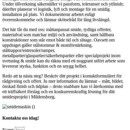
Under tillverkning säkerställer vi passform, toleranser och ytfinish;
därefter planerar vi logistik, lyft och montage för en smidig
installation på plats. Vi dokumenterar arbetet enligt
överenskommelse och lämnar skötselråd för lång livslängd.
Det här får du med oss: måttanpassat smide, tydliga offerter,
materialval som matchar miljö och användning, samt hållbara
konstruktioner som står emot både tid och slitage. Oavsett om
uppdraget gäller stålstommar & stomförstärkning,
ståltrappor/entresoler/ramper,
metallpartier/glaspartier/säkerhetspartier eller specialprojekt inom
svetsning & smide kan du räkna med ett noggrant utfört arbete som
levererar styrka, funktion och en snygg helhet.
Redo att ta nästa steg? Beskriv ditt projekt i kontaktformuläret för
rådgivning och offert. Ju mer information du lämnar – mått, bilder,
önskad finish och tidplan – desto snabbare kan vi återkomma med
ett träffsäkert förslag och en konkurrenskraftig lösning för ditt
smidesprojekt i Mildensborg.
Kontakta oss idag!
Namn