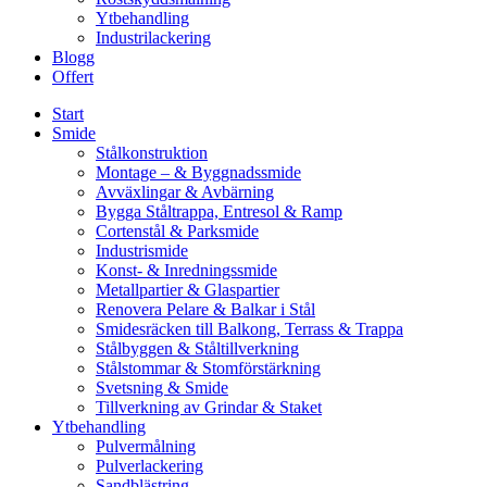
Ytbehandling
Industrilackering
Blogg
Offert
Start
Smide
Stålkonstruktion
Montage – & Byggnadssmide
Avväxlingar & Avbärning
Bygga Ståltrappa, Entresol & Ramp
Cortenstål & Parksmide
Industrismide
Konst- & Inredningssmide
Metallpartier & Glaspartier
Renovera Pelare & Balkar i Stål
Smidesräcken till Balkong, Terrass & Trappa
Stålbyggen & Ståltillverkning
Stålstommar & Stomförstärkning
Svetsning & Smide
Tillverkning av Grindar & Staket
Ytbehandling
Pulvermålning
Pulverlackering
Sandblästring