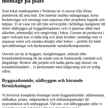
montage på plats
Som lokal smidespartner i Nedersta tar vi ansvar från första
platsbesök till sista bult. Det innebär snabba måttagningar, korta
beslutsvägar och montage som anpassas efter projektets logistik och
tidplan. Vi är vana vid allt från servicejobb i befintliga fastigheter till
större stålbyggen på byggarbetsplatser, och vi planerar alltid med
säkerhet, arbetsmiljö och omgivning i fokus. Genom att producera i
egen verkstad kan vi hålla hög och jämn kvalitet, samtidigt som vi
anpassar serier och enstaka detaljer efter behov – perfekt för både
speciallösningar och återkommande standardkomponenter.
Oavsett om du är byggare, fastighetsägare, industri eller
bostadsrättsförening får du smide som är funktionellt, estetiskt och
långsiktigt. Beskriv ditt projekt och ladda gärna upp skisser via
kontaktformuläret – vi återkommer med rådgivning och en tydlig
offert.
Byggnadssmide, stålbyggen och bärande
förstärkningar
Vi levererar kompletta lösningar inom byggnadssmide: stålstommar,
stålbalkar, pelare, stålpelardäck och infästningsdetaljer till
nyproduktion och ombyggnad. Vid om- och tillbyggnader utför vi