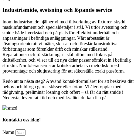
Industrismide, svetsning och löpande service
Inom industrismide hjälper vi med tillverkning av fixturer, skydd,
maskinfundament och specialdetaljer i stål. Vi utför svetsning och
smide både i verkstad och på plats för effektivt underhåll och
anpassningar i befintliga anläggningar. Vårt arbetssätt är
lösningsorienterat: vi mäter, skissar och föreslår konstruktiva
förbättringar som förenklar drift och minskar stillestånd.
Reparationer och förstärkningar i stål utförs med fokus på
driftsäkerhet, och vi ser till att nya delar passar sömlöst in i befintlig
struktur. När toleranserna är kritiska arbetar vi metodiskt med
provmontage och slutjustering för att säkerställa exakt passform.
Redo att ta nästa steg? Använd kontaktformuläret för att beskriva ditt
behov och bifoga gärna skisser eller foton. Vi återkopplar med
rådgivning, preliminär lösning och offert – så får du rätt smide i
Nedersta, levererat i tid och med kvalitet du kan lita på.
Kontakta oss idag!
Namn