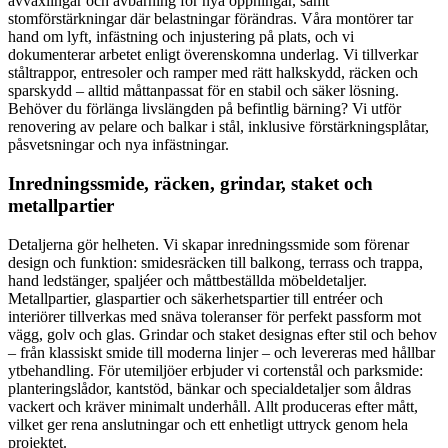
avväxlingar och avbärning för nya öppningar, samt
stomförstärkningar där belastningar förändras. Våra montörer tar
hand om lyft, infästning och injustering på plats, och vi
dokumenterar arbetet enligt överenskomna underlag. Vi tillverkar
ståltrappor, entresoler och ramper med rätt halkskydd, räcken och
sparskydd – alltid måttanpassat för en stabil och säker lösning.
Behöver du förlänga livslängden på befintlig bärning? Vi utför
renovering av pelare och balkar i stål, inklusive förstärkningsplåtar,
påsvetsningar och nya infästningar.
Inredningssmide, räcken, grindar, staket och
metallpartier
Detaljerna gör helheten. Vi skapar inredningssmide som förenar
design och funktion: smidesräcken till balkong, terrass och trappa,
hand ledstänger, spaljéer och måttbeställda möbeldetaljer.
Metallpartier, glaspartier och säkerhetspartier till entréer och
interiörer tillverkas med snäva toleranser för perfekt passform mot
vägg, golv och glas. Grindar och staket designas efter stil och behov
– från klassiskt smide till moderna linjer – och levereras med hållbar
ytbehandling. För utemiljöer erbjuder vi cortenstål och parksmide:
planteringslådor, kantstöd, bänkar och specialdetaljer som åldras
vackert och kräver minimalt underhåll. Allt produceras efter mått,
vilket ger rena anslutningar och ett enhetligt uttryck genom hela
projektet.