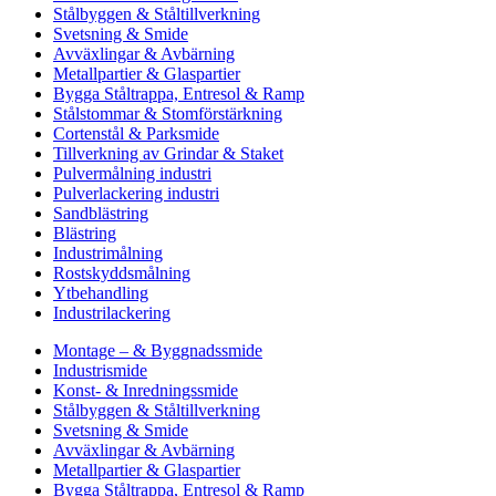
Stålbyggen & Ståltillverkning
Svetsning & Smide
Avväxlingar & Avbärning
Metallpartier & Glaspartier
Bygga Ståltrappa, Entresol & Ramp
Stålstommar & Stomförstärkning
Cortenstål & Parksmide
Tillverkning av Grindar & Staket
Pulvermålning industri
Pulverlackering industri
Sandblästring
Blästring
Industrimålning
Rostskyddsmålning
Ytbehandling
Industrilackering
Montage – & Byggnadssmide
Industrismide
Konst- & Inredningssmide
Stålbyggen & Ståltillverkning
Svetsning & Smide
Avväxlingar & Avbärning
Metallpartier & Glaspartier
Bygga Ståltrappa, Entresol & Ramp