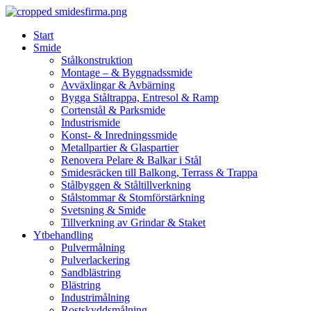
Skip
to
Start
content
Smide
Stålkonstruktion
Montage – & Byggnadssmide
Avväxlingar & Avbärning
Bygga Ståltrappa, Entresol & Ramp
Cortenstål & Parksmide
Industrismide
Konst- & Inredningssmide
Metallpartier & Glaspartier
Renovera Pelare & Balkar i Stål
Smidesräcken till Balkong, Terrass & Trappa
Stålbyggen & Ståltillverkning
Stålstommar & Stomförstärkning
Svetsning & Smide
Tillverkning av Grindar & Staket
Ytbehandling
Pulvermålning
Pulverlackering
Sandblästring
Blästring
Industrimålning
Rostskyddsmålning