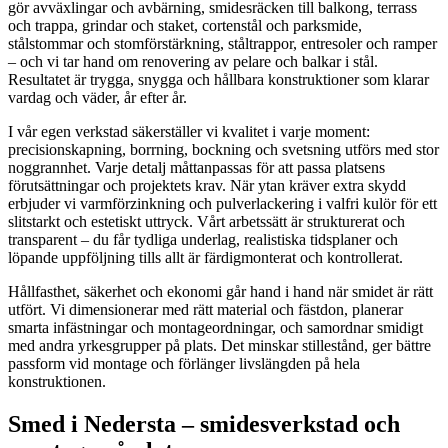
gör avväxlingar och avbärning, smidesräcken till balkong, terrass
och trappa, grindar och staket, cortenstål och parksmide,
stålstommar och stomförstärkning, ståltrappor, entresoler och ramper
– och vi tar hand om renovering av pelare och balkar i stål.
Resultatet är trygga, snygga och hållbara konstruktioner som klarar
vardag och väder, år efter år.
I vår egen verkstad säkerställer vi kvalitet i varje moment:
precisionskapning, borrning, bockning och svetsning utförs med stor
noggrannhet. Varje detalj måttanpassas för att passa platsens
förutsättningar och projektets krav. När ytan kräver extra skydd
erbjuder vi varmförzinkning och pulverlackering i valfri kulör för ett
slitstarkt och estetiskt uttryck. Vårt arbetssätt är strukturerat och
transparent – du får tydliga underlag, realistiska tidsplaner och
löpande uppföljning tills allt är färdigmonterat och kontrollerat.
Hållfasthet, säkerhet och ekonomi går hand i hand när smidet är rätt
utfört. Vi dimensionerar med rätt material och fästdon, planerar
smarta infästningar och montageordningar, och samordnar smidigt
med andra yrkesgrupper på plats. Det minskar stillestånd, ger bättre
passform vid montage och förlänger livslängden på hela
konstruktionen.
Smed i Nedersta – smidesverkstad och