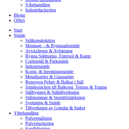
Ytbehandling
Industrilackering
Blogg
Offert
Start
Smide
Stålkonstruktion
Montage – & Byggnadssmide
Avväxlingar & Avbärning
Bygga Ståltrappa, Entresol & Ramp
Cortenstål & Parksmide
Industrismide
Konst- & Inredningssmide
Metallpartier & Glaspartier
Renovera Pelare & Balkar i Stål
Smidesräcken till Balkong, Terrass & Trappa
Stålbyggen & Ståltillverkning
Stålstommar & Stomförstärkning
Svetsning & Smide
Tillverkning av Grindar & Staket
Ytbehandling
Pulvermålning
Pulverlackering
Sandblästring