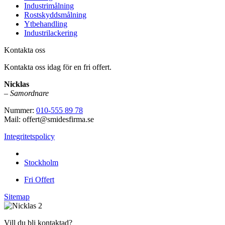
Industrimålning
Rostskyddsmålning
Ytbehandling
Industrilackering
Kontakta oss
Kontakta oss idag för en fri offert.
Nicklas
–
Samordnare
Nummer:
010-555 89 78
Mail: offert@smidesfirma.se
Integritetspolicy
Vi utför arbeten i hela
Stockholm
Fri Offert
Sitemap
Vill du bli kontaktad?