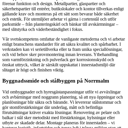
förenar funktion och design. Metallpartier, glaspartier och
säkerhetspartier till entréer, butikslokaler och kontor tillverkas enligt
gällande krav och monteras på ett sätt som bevarar både säkerhet
och estetik. För utemiljöer arbetar vi gärna i cortenstål och utför
parksmide – från planteringskärl och bänkar till avskärmningar –
med slitstyrka och väderbeständighet i fokus.
Vår svetskompetens omfattar de vanligaste metoderna och vi arbetar
enligt branschens standarder för att säkra kvalitet och spårbarhet. I
verkstaden kan vi serietillverka eller ta fram unika speciallösningar,
och vid behov sker provmontering innan leverans. Ytbehandling
som varmförzinkning och pulverlack ger korrosionsskydd och
önskat uttryck, vilket är särskilt uppskattat i innerstadsmiljö där
slitaget är högt och finishen viktig.
Byggnadssmide och stålbyggen på Norrmalm
Vid ombyggnader och hyresgästanpassningar utför vi avväxlingar
och avbärningar med noggrann planering, så att nya öppningar och
planlösningar blir säkra och bärande. Vi levererar stålstommar och
gör stomförstärkningar där underlag, mått och befintliga
förutsättningar kräver exakta lösningar. Renovering av pelare och
balkar i stål sker metodiskt med förstärkningar, hylsningar eller
utbyte av skadade delar. Montage planeras för innerstaden – vi
hanterar logistik, infartstider och tunga lyft i trånga miljöer utan att