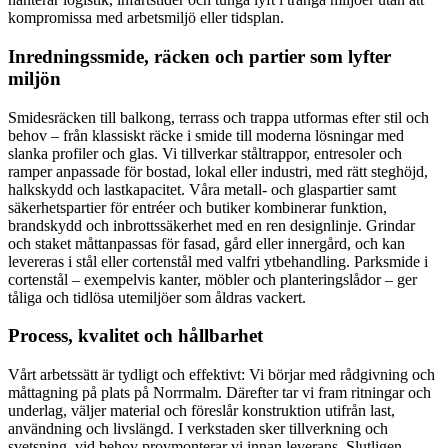
kompromissa med arbetsmiljö eller tidsplan.
Inredningssmide, räcken och partier som lyfter
miljön
Smidesräcken till balkong, terrass och trappa utformas efter stil och
behov – från klassiskt räcke i smide till moderna lösningar med
slanka profiler och glas. Vi tillverkar ståltrappor, entresoler och
ramper anpassade för bostad, lokal eller industri, med rätt steghöjd,
halkskydd och lastkapacitet. Våra metall- och glaspartier samt
säkerhetspartier för entréer och butiker kombinerar funktion,
brandskydd och inbrottssäkerhet med en ren designlinje. Grindar
och staket måttanpassas för fasad, gård eller innergård, och kan
levereras i stål eller cortenstål med valfri ytbehandling. Parksmi­de i
cortenstål – exempelvis kanter, möbler och planteringslådor – ger
tåliga och tidlösa utemiljöer som åldras vackert.
Process, kvalitet och hållbarhet
Vårt arbetssätt är tydligt och effektivt: Vi börjar med rådgivning och
måttagning på plats på Norrmalm. Därefter tar vi fram ritningar och
underlag, väljer material och föreslår konstruktion utifrån last,
användning och livslängd. I verkstaden sker tillverkning och
svetsning, vid behov provmonterar vi innan leverans. Slutligen