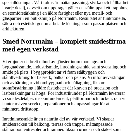
speciallösningar. Vårt fokus är måttanpassning, styrka och hållbarhet
i varje detalj, oavsett om uppdraget gäller en ståltrappa i ett trapphus,
en stomförstärkning i en äldre fastighet eller nya metall- och
glaspartier i en butiksmiljö på Norrmalm. Resultatet är funktionella,
säkra och estetiskt genomarbetade lösningar som passar platsen och
arkitekturen.
Smed Norrmalm – komplett smidesfirma
med egen verkstad
Vi erbjuder ett brett utbud av tjänster inom montage- och
byggnadssmide, industrismide, inredningssmide samt svetsning och
smide på plats. I byggprojekt tar vi fram stålbyggen och
ståltillverkning för bärverk, balkar och pelare. Vi utför avväxlingar
och avbärningar vid ombyggnad och håltagning, liksom
stomförstärkning i äldre fastigheter där kraven på precision och
lastberäkningar är höga. För industrikunder på Norrmalm levererar
vi smidesdetaljer, maskinfundament, plattformar och räcken, och vi
hanterar även service, reparationer och anpassningar för att
minimera driftstopp.
Inredningssmide är en naturlig del av vår verkstad. Vi skapar
smidesräcken till balkong, terrass och trappa, måttanpassade
ståltrappor, entresoler och ramper, liksom grindar och staket som