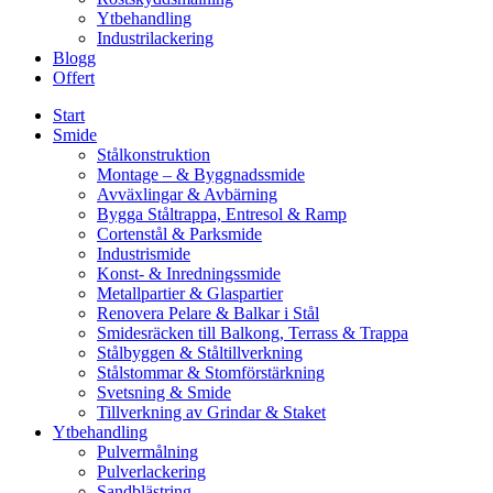
Ytbehandling
Industrilackering
Blogg
Offert
Start
Smide
Stålkonstruktion
Montage – & Byggnadssmide
Avväxlingar & Avbärning
Bygga Ståltrappa, Entresol & Ramp
Cortenstål & Parksmide
Industrismide
Konst- & Inredningssmide
Metallpartier & Glaspartier
Renovera Pelare & Balkar i Stål
Smidesräcken till Balkong, Terrass & Trappa
Stålbyggen & Ståltillverkning
Stålstommar & Stomförstärkning
Svetsning & Smide
Tillverkning av Grindar & Staket
Ytbehandling
Pulvermålning
Pulverlackering
Sandblästring