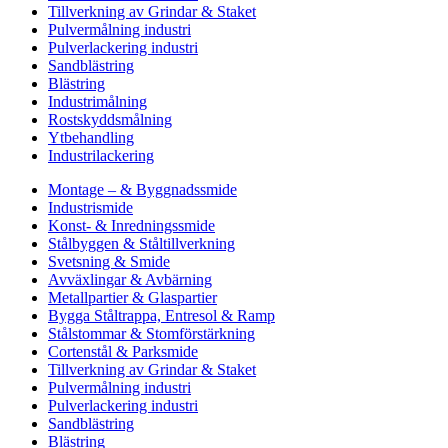
Tillverkning av Grindar & Staket
Pulvermålning industri
Pulverlackering industri
Sandblästring
Blästring
Industrimålning
Rostskyddsmålning
Ytbehandling
Industrilackering
Montage – & Byggnadssmide
Industrismide
Konst- & Inredningssmide
Stålbyggen & Ståltillverkning
Svetsning & Smide
Avväxlingar & Avbärning
Metallpartier & Glaspartier
Bygga Ståltrappa, Entresol & Ramp
Stålstommar & Stomförstärkning
Cortenstål & Parksmide
Tillverkning av Grindar & Staket
Pulvermålning industri
Pulverlackering industri
Sandblästring
Blästring