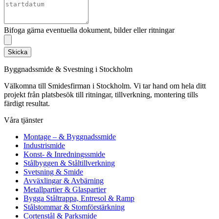
Bifoga gärna eventuella dokument, bilder eller ritningar
Skicka
Byggnadssmide & Svestning i Stockholm
Välkomna till Smidesfirman i Stockholm. Vi tar hand om hela ditt
projekt från platsbesök till ritningar, tillverkning, montering tills
färdigt resultat.
Våra tjänster
Montage – & Byggnadssmide
Industrismide
Konst- & Inredningssmide
Stålbyggen & Ståltillverkning
Svetsning & Smide
Avväxlingar & Avbärning
Metallpartier & Glaspartier
Bygga Ståltrappa, Entresol & Ramp
Stålstommar & Stomförstärkning
Cortenstål & Parksmide