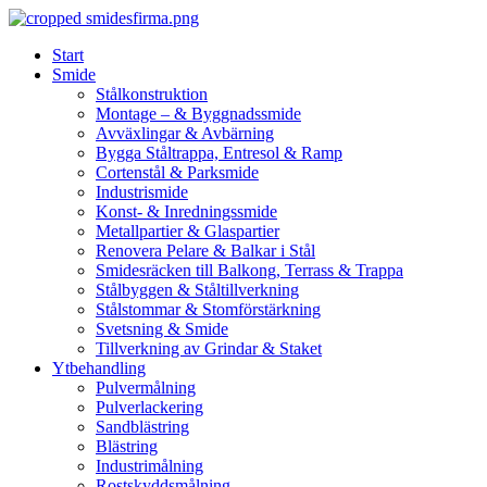
Skip
to
Start
content
Smide
Stålkonstruktion
Montage – & Byggnadssmide
Avväxlingar & Avbärning
Bygga Ståltrappa, Entresol & Ramp
Cortenstål & Parksmide
Industrismide
Konst- & Inredningssmide
Metallpartier & Glaspartier
Renovera Pelare & Balkar i Stål
Smidesräcken till Balkong, Terrass & Trappa
Stålbyggen & Ståltillverkning
Stålstommar & Stomförstärkning
Svetsning & Smide
Tillverkning av Grindar & Staket
Ytbehandling
Pulvermålning
Pulverlackering
Sandblästring
Blästring
Industrimålning
Rostskyddsmålning