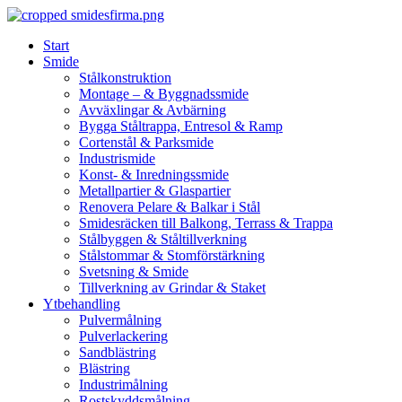
Skip
to
Start
content
Smide
Stålkonstruktion
Montage – & Byggnadssmide
Avväxlingar & Avbärning
Bygga Ståltrappa, Entresol & Ramp
Cortenstål & Parksmide
Industrismide
Konst- & Inredningssmide
Metallpartier & Glaspartier
Renovera Pelare & Balkar i Stål
Smidesräcken till Balkong, Terrass & Trappa
Stålbyggen & Ståltillverkning
Stålstommar & Stomförstärkning
Svetsning & Smide
Tillverkning av Grindar & Staket
Ytbehandling
Pulvermålning
Pulverlackering
Sandblästring
Blästring
Industrimålning
Rostskyddsmålning