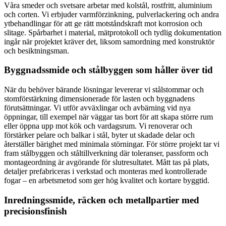
Våra smeder och svetsare arbetar med kolstål, rostfritt, aluminium
och corten. Vi erbjuder varmförzinkning, pulverlackering och andra
ytbehandlingar för att ge rätt motståndskraft mot korrosion och
slitage. Spårbarhet i material, mätprotokoll och tydlig dokumentation
ingår när projektet kräver det, liksom samordning med konstruktör
och besiktningsman.
Byggnadssmide och stålbyggen som håller över tid
När du behöver bärande lösningar levererar vi stålstommar och
stomförstärkning dimensionerade för lasten och byggnadens
förutsättningar. Vi utför avväxlingar och avbärning vid nya
öppningar, till exempel när väggar tas bort för att skapa större rum
eller öppna upp mot kök och vardagsrum. Vi renoverar och
förstärker pelare och balkar i stål, byter ut skadade delar och
återställer bärighet med minimala störningar. För större projekt tar vi
fram stålbyggen och ståltillverkning där toleranser, passform och
montageordning är avgörande för slutresultatet. Mått tas på plats,
detaljer prefabriceras i verkstad och monteras med kontrollerade
fogar – en arbetsmetod som ger hög kvalitet och kortare byggtid.
Inredningssmide, räcken och metallpartier med
precisionsfinish