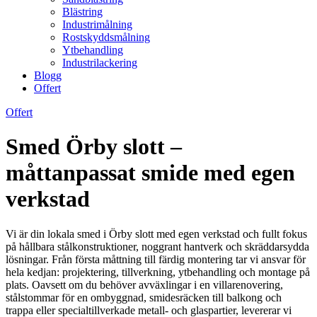
Blästring
Industrimålning
Rostskyddsmålning
Ytbehandling
Industrilackering
Blogg
Offert
Offert
Smed Örby slott –
måttanpassat smide med egen
verkstad
Vi är din lokala smed i Örby slott med egen verkstad och fullt fokus
på hållbara stålkonstruktioner, noggrant hantverk och skräddarsydda
lösningar. Från första måttning till färdig montering tar vi ansvar för
hela kedjan: projektering, tillverkning, ytbehandling och montage på
plats. Oavsett om du behöver avväxlingar i en villarenovering,
stålstommar för en ombyggnad, smidesräcken till balkong och
trappa eller specialtillverkade metall- och glaspartier, levererar vi