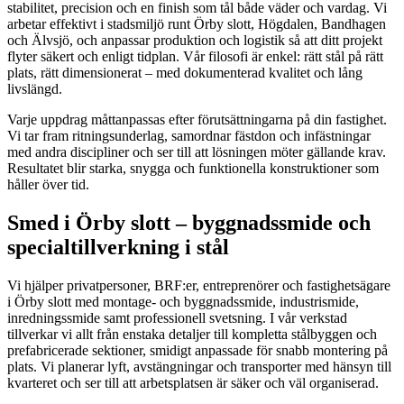
stabilitet, precision och en finish som tål både väder och vardag. Vi
arbetar effektivt i stadsmiljö runt Örby slott, Högdalen, Bandhagen
och Älvsjö, och anpassar produktion och logistik så att ditt projekt
flyter säkert och enligt tidplan. Vår filosofi är enkel: rätt stål på rätt
plats, rätt dimensionerat – med dokumenterad kvalitet och lång
livslängd.
Varje uppdrag måttanpassas efter förutsättningarna på din fastighet.
Vi tar fram ritningsunderlag, samordnar fästdon och infästningar
med andra discipliner och ser till att lösningen möter gällande krav.
Resultatet blir starka, snygga och funktionella konstruktioner som
håller över tid.
Smed i Örby slott – byggnadssmide och
specialtillverkning i stål
Vi hjälper privatpersoner, BRF:er, entreprenörer och fastighetsägare
i Örby slott med montage- och byggnadssmide, industrismide,
inredningssmide samt professionell svetsning. I vår verkstad
tillverkar vi allt från enstaka detaljer till kompletta stålbyggen och
prefabricerade sektioner, smidigt anpassade för snabb montering på
plats. Vi planerar lyft, avstängningar och transporter med hänsyn till
kvarteret och ser till att arbetsplatsen är säker och väl organiserad.