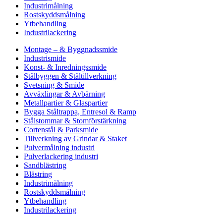
Industrimålning
Rostskyddsmålning
Ytbehandling
Industrilackering
Montage – & Byggnadssmide
Industrismide
Konst- & Inredningssmide
Stålbyggen & Ståltillverkning
Svetsning & Smide
Avväxlingar & Avbärning
Metallpartier & Glaspartier
Bygga Ståltrappa, Entresol & Ramp
Stålstommar & Stomförstärkning
Cortenstål & Parksmide
Tillverkning av Grindar & Staket
Pulvermålning industri
Pulverlackering industri
Sandblästring
Blästring
Industrimålning
Rostskyddsmålning
Ytbehandling
Industrilackering