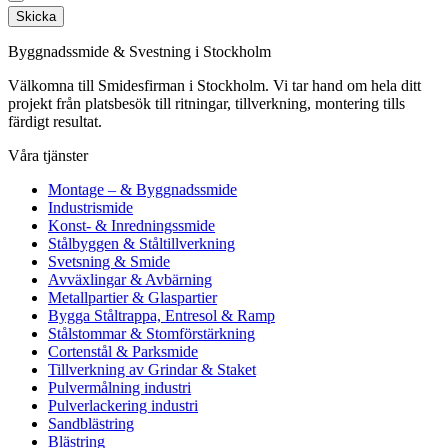
Skicka
Byggnadssmide & Svestning i Stockholm
Välkomna till Smidesfirman i Stockholm. Vi tar hand om hela ditt
projekt från platsbesök till ritningar, tillverkning, montering tills
färdigt resultat.
Våra tjänster
Montage – & Byggnadssmide
Industrismide
Konst- & Inredningssmide
Stålbyggen & Ståltillverkning
Svetsning & Smide
Avväxlingar & Avbärning
Metallpartier & Glaspartier
Bygga Ståltrappa, Entresol & Ramp
Stålstommar & Stomförstärkning
Cortenstål & Parksmide
Tillverkning av Grindar & Staket
Pulvermålning industri
Pulverlackering industri
Sandblästring
Blästring