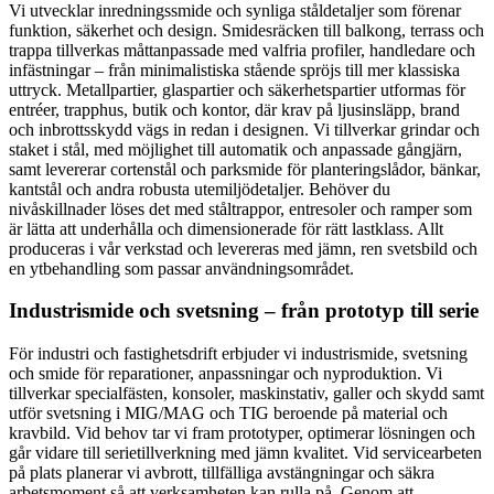
Vi utvecklar inredningssmide och synliga ståldetaljer som förenar
funktion, säkerhet och design. Smidesräcken till balkong, terrass och
trappa tillverkas måttanpassade med valfria profiler, handledare och
infästningar – från minimalistiska stående spröjs till mer klassiska
uttryck. Metallpartier, glaspartier och säkerhetspartier utformas för
entréer, trapphus, butik och kontor, där krav på ljusinsläpp, brand
och inbrottsskydd vägs in redan i designen. Vi tillverkar grindar och
staket i stål, med möjlighet till automatik och anpassade gångjärn,
samt levererar cortenstål och parksmide för planteringslådor, bänkar,
kantstål och andra robusta utemiljödetaljer. Behöver du
nivåskillnader löses det med ståltrappor, entresoler och ramper som
är lätta att underhålla och dimensionerade för rätt lastklass. Allt
produceras i vår verkstad och levereras med jämn, ren svetsbild och
en ytbehandling som passar användningsområdet.
Industrismide och svetsning – från prototyp till serie
För industri och fastighetsdrift erbjuder vi industrismide, svetsning
och smide för reparationer, anpassningar och nyproduktion. Vi
tillverkar specialfästen, konsoler, maskinstativ, galler och skydd samt
utför svetsning i MIG/MAG och TIG beroende på material och
kravbild. Vid behov tar vi fram prototyper, optimerar lösningen och
går vidare till serietillverkning med jämn kvalitet. Vid servicearbeten
på plats planerar vi avbrott, tillfälliga avstängningar och säkra
arbetsmoment så att verksamheten kan rulla på. Genom att