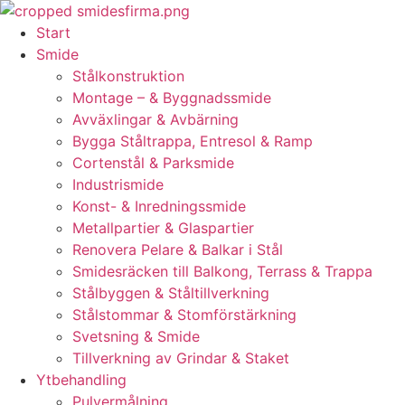
Skip
to
Start
content
Smide
Stålkonstruktion
Montage – & Byggnadssmide
Avväxlingar & Avbärning
Bygga Ståltrappa, Entresol & Ramp
Cortenstål & Parksmide
Industrismide
Konst- & Inredningssmide
Metallpartier & Glaspartier
Renovera Pelare & Balkar i Stål
Smidesräcken till Balkong, Terrass & Trappa
Stålbyggen & Ståltillverkning
Stålstommar & Stomförstärkning
Svetsning & Smide
Tillverkning av Grindar & Staket
Ytbehandling
Pulvermålning