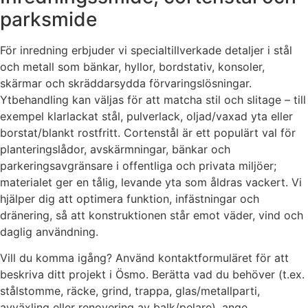
parksmide
För inredning erbjuder vi specialtillverkade detaljer i stål
och metall som bänkar, hyllor, bordstativ, konsoler,
skärmar och skräddarsydda förvaringslösningar.
Ytbehandling kan väljas för att matcha stil och slitage – till
exempel klarlackat stål, pulverlack, oljad/vaxad yta eller
borstat/blankt rostfritt. Cortenstål är ett populärt val för
planteringslådor, avskärmningar, bänkar och
parkeringsavgränsare i offentliga och privata miljöer;
materialet ger en tålig, levande yta som åldras vackert. Vi
hjälper dig att optimera funktion, infästningar och
dränering, så att konstruktionen står emot väder, vind och
daglig användning.
Vill du komma igång? Använd kontaktformuläret för att
beskriva ditt projekt i Ösmo. Berätta vad du behöver (t.ex.
stålstomme, räcke, grind, trappa, glas/metallparti,
avväxling eller renovering av balk/pelare), ange