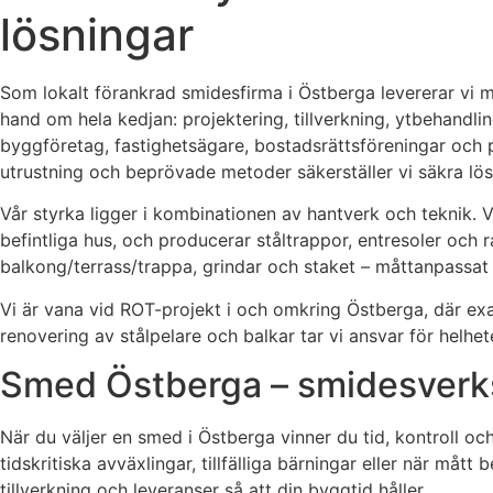
lösningar
Som lokalt förankrad smidesfirma i Östberga levererar vi må
hand om hela kedjan: projektering, tillverkning, ytbehandlin
byggföretag, fastighetsägare, bostadsrättsföreningar och 
utrustning och beprövade metoder säkerställer vi säkra lös
Vår styrka ligger i kombinationen av hantverk och teknik. 
befintliga hus, och producerar ståltrappor, entresoler och
balkong/terrass/trappa, grindar och staket – måttanpassat 
Vi är vana vid ROT-projekt i och omkring Östberga, där ex
renovering av stålpelare och balkar tar vi ansvar för helhete
Smed Östberga – smidesverk
När du väljer en smed i Östberga vinner du tid, kontroll oc
tidskritiska avväxlingar, tillfälliga bärningar eller när måt
tillverkning och leveranser så att din byggtid håller.