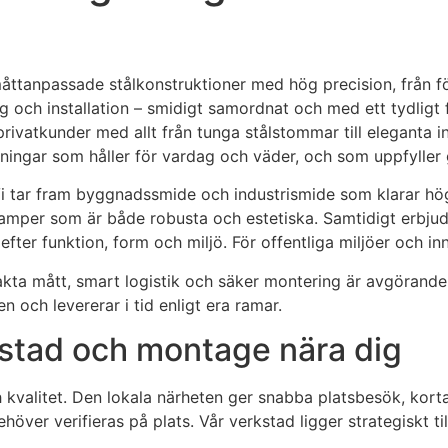
ttanpassade stålkonstruktioner med hög precision, från förs
g och installation – smidigt samordnat och med ett tydligt f
privatkunder med allt från tunga stålstommar till eleganta
ningar som håller för vardag och väder, och som uppfyller 
Vi tar fram byggnadssmide och industrismide som klarar hög
 ramper som är både robusta och estetiska. Samtidigt erbjud
efter funktion, form och miljö. För offentliga miljöer och 
akta mått, smart logistik och säker montering är avgörande
n och levererar i tid enligt era ramar.
stad och montage nära dig
h kvalitet. Den lokala närheten ger snabba platsbesök, korta
t behöver verifieras på plats. Vår verkstad ligger strategiskt