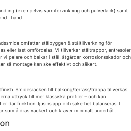
handling (exempelvis varmförzinkning och pulverlack) samt
and i hand.
dssmide omfattar stålbyggen & ståltillverkning för
ller last omfördelas. Vi tillverkar ståltrappor, entresoler
vi pelare och balkar i stål, åtgärdar korrosionsskador och
ser så montage kan ske effektivt och säkert.
inish. Smidesräcken till balkong/terrass/trappa tillverkas
erna uttryck till mer klassiska profiler – och kan
ier där funktion, ljusinsläpp och säkerhet balanseras. I
ar som åldras vackert och kräver minimalt underhåll.
ion