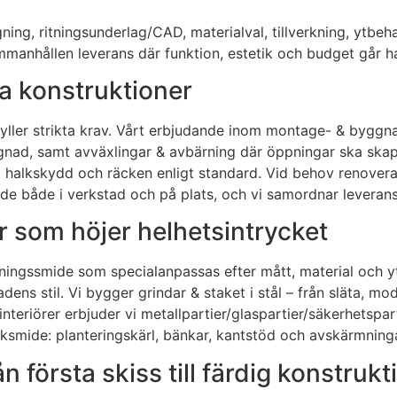
ing, ritningsunderlag/CAD, materialval, tillverkning, ytbe
ammanhållen leverans där funktion, estetik och budget går h
a konstruktioner
yller strikta krav. Vårt erbjudande inom montage- & byggna
d, samt avväxlingar & avbärning där öppningar ska skapas e
halkskydd och räcken enligt standard. Vid behov renoverar 
ide både i verkstad och på plats, och vi samordnar leveran
r som höjer helhetsintrycket
ningssmide som specialanpassas efter mått, material och ytf
dens stil. Vi bygger grindar & staket i stål – från släta, mod
teriörer erbjuder vi metallpartier/glaspartier/säkerhetspart
arksmide: planteringskärl, bänkar, kantstöd och avskärmning
n första skiss till färdig konstrukt