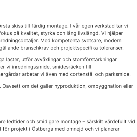
ta skiss till färdig montage. I vår egen verkstad tar vi
okus på kvalitet, styrka och lång livslängd. Vi hjälper
 inredningsdetaljer. Med kompetenta svetsare, modern
gällande branschkrav och projektspecifika toleranser.
a laster, utför avväxlingar och stomförstärkningar i
er vi inredningssmide, smidesräcken till
innergårdar arbetar vi även med cortenstål och parksmide.
. Oavsett om det gäller nyproduktion, ombyggnation eller
re ledtider och smidigare montage – särskilt värdefullt vid
 till för projekt i Östberga med omnejd och vi planerar