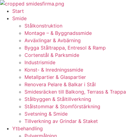
Skip
to
Start
content
Smide
Stålkonstruktion
Montage – & Byggnadssmide
Avväxlingar & Avbärning
Bygga Ståltrappa, Entresol & Ramp
Cortenstål & Parksmide
Industrismide
Konst- & Inredningssmide
Metallpartier & Glaspartier
Renovera Pelare & Balkar i Stål
Smidesräcken till Balkong, Terrass & Trappa
Stålbyggen & Ståltillverkning
Stålstommar & Stomförstärkning
Svetsning & Smide
Tillverkning av Grindar & Staket
Ytbehandling
Pulvermålning