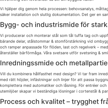
Vi hjälper dig genom hela processen: behovsanalys, måttagn
säker installation och slutlig dokumentation. Det ger en s
Bygg- och industrismide för stark
Vi producerar och monterar stål som tål tuffa tag och uppf
bärande delar, stålstommar & stomförstärkning vid ombyggna
och ramper anpassade för flöden, last och regelverk – med 
återställer bärförmåga. Våra svetsare utför svetsning & sm
Inredningssmide och metallpartie
Vill du kombinera hållfasthet med design? Vi tar fram inred
med rätt höjder, infästningar och linjer för att passa byggna
komplettera med automatiker och låsning. För entréer och in
utemiljöer skapar vi beständiga lösningar i cortenstål & p
Process och kvalitet – trygghet frå