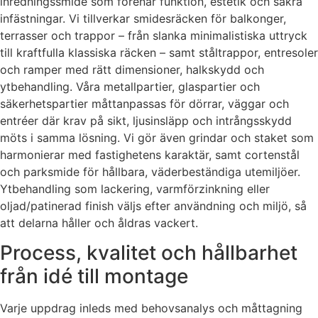
inredningssmide som förenar funktion, estetik och säkra
infästningar. Vi tillverkar smidesräcken för balkonger,
terrasser och trappor – från slanka minimalistiska uttryck
till kraftfulla klassiska räcken – samt ståltrappor, entresoler
och ramper med rätt dimensioner, halkskydd och
ytbehandling. Våra metallpartier, glaspartier och
säkerhetspartier måttanpassas för dörrar, väggar och
entréer där krav på sikt, ljusinsläpp och intrångsskydd
möts i samma lösning. Vi gör även grindar och staket som
harmonierar med fastighetens karaktär, samt cortenstål
och parksmide för hållbara, väderbeständiga utemiljöer.
Ytbehandling som lackering, varmförzinkning eller
oljad/patinerad finish väljs efter användning och miljö, så
att delarna håller och åldras vackert.
Process, kvalitet och hållbarhet
från idé till montage
Varje uppdrag inleds med behovsanalys och måttagning