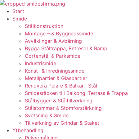
Skip
to
Start
content
Smide
Stålkonstruktion
Montage – & Byggnadssmide
Avväxlingar & Avbärning
Bygga Ståltrappa, Entresol & Ramp
Cortenstål & Parksmide
Industrismide
Konst- & Inredningssmide
Metallpartier & Glaspartier
Renovera Pelare & Balkar i Stål
Smidesräcken till Balkong, Terrass & Trappa
Stålbyggen & Ståltillverkning
Stålstommar & Stomförstärkning
Svetsning & Smide
Tillverkning av Grindar & Staket
Ytbehandling
Pulvermålning