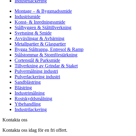
Industrilackering
Montage – & Byggnadssmide
Industrismide
Konst- & Inredningssmide
Stålbyggen & Ståltillverkning
Svetsning & Smide
Avväxlingar & Avbärning
Metallpartier & Glaspartier
Bygga Ståltrappa, Entresol & Ramp
Stålstommar & Stomförstärkning
Cortenstål & Parksmide
Tillverkning av Grindar & Staket
Pulvermålning industri
Pulverlackering industri
Sandblästring
Blästring
Industrimålning
Rostskyddsmålning
Ytbehandling
Industrilackering
Kontakta oss
Kontakta oss idag för en fri offert.