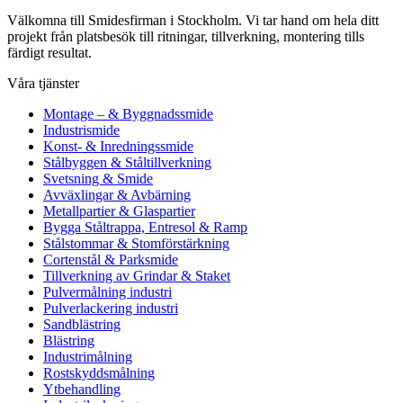
Välkomna till Smidesfirman i Stockholm. Vi tar hand om hela ditt
projekt från platsbesök till ritningar, tillverkning, montering tills
färdigt resultat.
Våra tjänster
Montage – & Byggnadssmide
Industrismide
Konst- & Inredningssmide
Stålbyggen & Ståltillverkning
Svetsning & Smide
Avväxlingar & Avbärning
Metallpartier & Glaspartier
Bygga Ståltrappa, Entresol & Ramp
Stålstommar & Stomförstärkning
Cortenstål & Parksmide
Tillverkning av Grindar & Staket
Pulvermålning industri
Pulverlackering industri
Sandblästring
Blästring
Industrimålning
Rostskyddsmålning
Ytbehandling