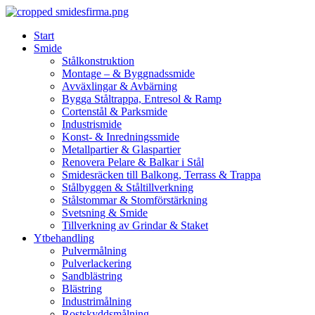
Skip
to
Start
content
Smide
Stålkonstruktion
Montage – & Byggnadssmide
Avväxlingar & Avbärning
Bygga Ståltrappa, Entresol & Ramp
Cortenstål & Parksmide
Industrismide
Konst- & Inredningssmide
Metallpartier & Glaspartier
Renovera Pelare & Balkar i Stål
Smidesräcken till Balkong, Terrass & Trappa
Stålbyggen & Ståltillverkning
Stålstommar & Stomförstärkning
Svetsning & Smide
Tillverkning av Grindar & Staket
Ytbehandling
Pulvermålning
Pulverlackering
Sandblästring
Blästring
Industrimålning
Rostskyddsmålning