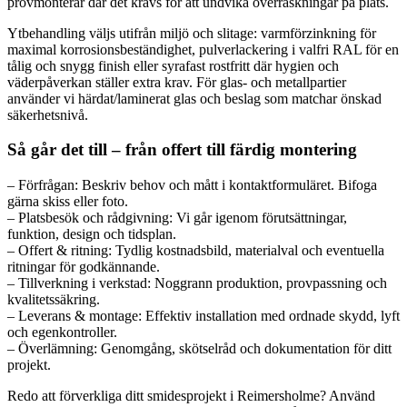
provmonterar där det krävs för att undvika överraskningar på plats.
Ytbehandling väljs utifrån miljö och slitage: varmförzinkning för
maximal korrosionsbeständighet, pulverlackering i valfri RAL för en
tålig och snygg finish eller syrafast rostfritt där hygien och
väderpåverkan ställer extra krav. För glas- och metallpartier
använder vi härdat/laminerat glas och beslag som matchar önskad
säkerhetsnivå.
Så går det till – från offert till färdig montering
– Förfrågan: Beskriv behov och mått i kontaktformuläret. Bifoga
gärna skiss eller foto.
– Platsbesök och rådgivning: Vi går igenom förutsättningar,
funktion, design och tidsplan.
– Offert & ritning: Tydlig kostnadsbild, materialval och eventuella
ritningar för godkännande.
– Tillverkning i verkstad: Noggrann produktion, provpassning och
kvalitetssäkring.
– Leverans & montage: Effektiv installation med ordnade skydd, lyft
och egenkontroller.
– Överlämning: Genomgång, skötselråd och dokumentation för ditt
projekt.
Redo att förverkliga ditt smidesprojekt i Reimersholme? Använd