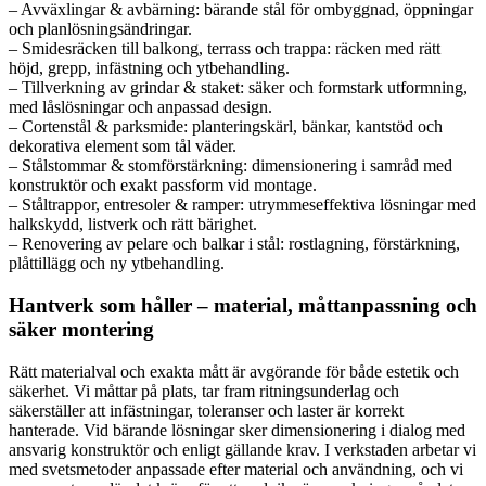
– Avväxlingar & avbärning: bärande stål för ombyggnad, öppningar
och planlösningsändringar.
– Smidesräcken till balkong, terrass och trappa: räcken med rätt
höjd, grepp, infästning och ytbehandling.
– Tillverkning av grindar & staket: säker och formstark utformning,
med låslösningar och anpassad design.
– Cortenstål & parksmide: planteringskärl, bänkar, kantstöd och
dekorativa element som tål väder.
– Stålstommar & stomförstärkning: dimensionering i samråd med
konstruktör och exakt passform vid montage.
– Ståltrappor, entresoler & ramper: utrymmeseffektiva lösningar med
halkskydd, listverk och rätt bärighet.
– Renovering av pelare och balkar i stål: rostlagning, förstärkning,
plåttillägg och ny ytbehandling.
Hantverk som håller – material, måttanpassning och
säker montering
Rätt materialval och exakta mått är avgörande för både estetik och
säkerhet. Vi måttar på plats, tar fram ritningsunderlag och
säkerställer att infästningar, toleranser och laster är korrekt
hanterade. Vid bärande lösningar sker dimensionering i dialog med
ansvarig konstruktör och enligt gällande krav. I verkstaden arbetar vi
med svetsmetoder anpassade efter material och användning, och vi