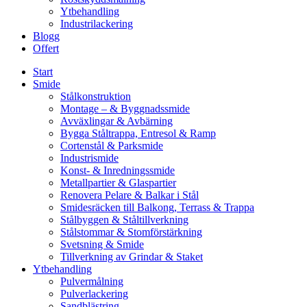
Ytbehandling
Industrilackering
Blogg
Offert
Start
Smide
Stålkonstruktion
Montage – & Byggnadssmide
Avväxlingar & Avbärning
Bygga Ståltrappa, Entresol & Ramp
Cortenstål & Parksmide
Industrismide
Konst- & Inredningssmide
Metallpartier & Glaspartier
Renovera Pelare & Balkar i Stål
Smidesräcken till Balkong, Terrass & Trappa
Stålbyggen & Ståltillverkning
Stålstommar & Stomförstärkning
Svetsning & Smide
Tillverkning av Grindar & Staket
Ytbehandling
Pulvermålning
Pulverlackering
Sandblästring