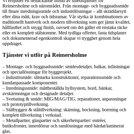
Vi erbjuder ett heltäckande utbud av smedstjänster för
Reimersholme och närområdet. Från montage- och byggnadssmide
till finare inredningssmide och industrilösningar – allt skräddarsytt
efter dina mått, krav och tidsramar. Vår styrka är kombinationen av
traditionellt hantverk och modern tillverkning som ger jämn kvalitet,
hållfasthet och snygg finish, oavsett om det gäller ett enstaka räcke
eller en komplett stålstomme. Med tydliga offerter, fasta tidsplaner
och dokumenterad egenkontroll skapar vi trygghet genom hela
uppdraget.
Tjänster vi utför på Reimersholme
– Montage- och byggnadssmide: smidesdetaljer, balkar, infästningar
och speciallösningar för byggprojekt.
– Industrismide: slitstarka konstruktioner, reparationssmide och
kundanpassade komponenter.
– Inredningssmide: måttbeställda hyllsystem, bord, bänkar,
avskärmningar och designade detaljer.
– Svetsning & smide: MIG/MAG/TIG, reparationer, anpassningar
och prototyptillverkning.
– Stålbyggen & ståltillverkning: skärning, bockning, borrning och
komplett tillverkning i verkstad.
– Metallpartier, glaspartier och säkerhetspartier: entréer,
butiksfronter, innerdörrar och ramlösningar med härdat/laminerat
glas.