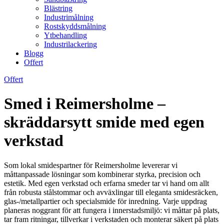
Blästring
Industrimålning
Rostskyddsmålning
Ytbehandling
Industrilackering
Blogg
Offert
Offert
Smed i Reimersholme –
skräddarsytt smide med egen
verkstad
Som lokal smidespartner för Reimersholme levererar vi
måttanpassade lösningar som kombinerar styrka, precision och
estetik. Med egen verkstad och erfarna smeder tar vi hand om allt
från robusta stålstommar och avväxlingar till eleganta smidesräcken,
glas-/metallpartier och specialsmide för inredning. Varje uppdrag
planeras noggrant för att fungera i innerstadsmiljö: vi måttar på plats,
tar fram ritningar, tillverkar i verkstaden och monterar säkert på plats