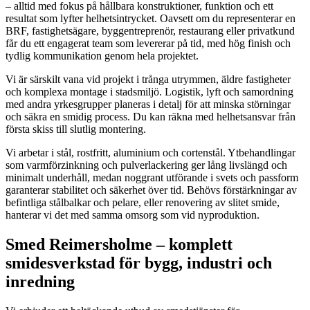
– alltid med fokus på hållbara konstruktioner, funktion och ett
resultat som lyfter helhetsintrycket. Oavsett om du representerar en
BRF, fastighetsägare, byggentreprenör, restaurang eller privatkund
får du ett engagerat team som levererar på tid, med hög finish och
tydlig kommunikation genom hela projektet.
Vi är särskilt vana vid projekt i trånga utrymmen, äldre fastigheter
och komplexa montage i stadsmiljö. Logistik, lyft och samordning
med andra yrkesgrupper planeras i detalj för att minska störningar
och säkra en smidig process. Du kan räkna med helhetsansvar från
första skiss till slutlig montering.
Vi arbetar i stål, rostfritt, aluminium och cortenstål. Ytbehandlingar
som varmförzinkning och pulverlackering ger lång livslängd och
minimalt underhåll, medan noggrant utförande i svets och passform
garanterar stabilitet och säkerhet över tid. Behövs förstärkningar av
befintliga stålbalkar och pelare, eller renovering av slitet smide,
hanterar vi det med samma omsorg som vid nyproduktion.
Smed Reimersholme – komplett
smidesverkstad för bygg, industri och
inredning