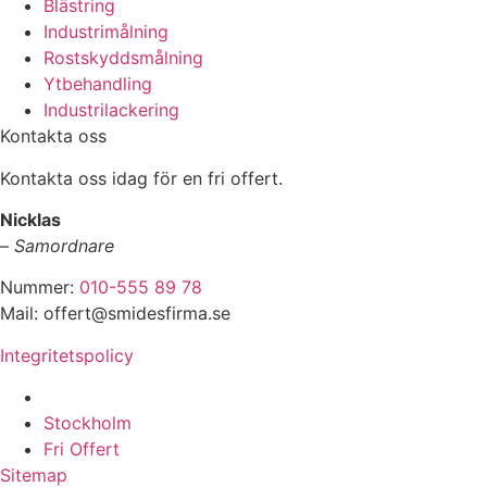
Blästring
Industrimålning
Rostskyddsmålning
Ytbehandling
Industrilackering
Kontakta oss
Kontakta oss idag för en fri offert.
Nicklas
–
Samordnare
Nummer:
010-555 89 78
Mail: offert@smidesfirma.se
Integritetspolicy
Vi utför arbeten i hela
Stockholm
Fri Offert
Sitemap