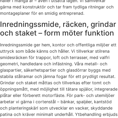
håller i många år – även i utsatta lägen. Vi samverkar
gärna med konstruktör och tar fram tydliga ritningar och
montageplaner för en smidig entreprenad.
Inredningssmide, räcken, grindar
och staket – form möter funktion
Inredningssmide ger hem, kontor och offentliga miljöer ett
uttryck som både känns och håller. Vi tillverkar stilrena
smidesräcken för trappor, loft och terrasser, med valfri
geometri, handledare och infästning. Våra metall- och
glaspartier, säkerhetspartier och glasdörrar byggs med
stabila stålramar och jämna fogar för ett prydligt resultat.
Grindar och staket måttas och tillverkas efter tomt och
öppningsmått, med möjlighet till tätare spjälor, integrerade
plåtar eller förberett motorfäste. För park- och utemiljöer
arbetar vi gärna i cortenstål – bänkar, spaljéer, kantstöd
och planteringskärl som utvecklar en vacker, skyddande
patina och kräver minimalt underhåll. Ytbehandling erbjuds