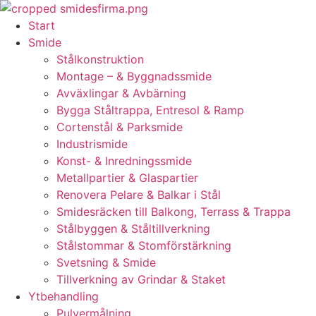
Skip
to
Start
content
Smide
Stålkonstruktion
Montage – & Byggnadssmide
Avväxlingar & Avbärning
Bygga Ståltrappa, Entresol & Ramp
Cortenstål & Parksmide
Industrismide
Konst- & Inredningssmide
Metallpartier & Glaspartier
Renovera Pelare & Balkar i Stål
Smidesräcken till Balkong, Terrass & Trappa
Stålbyggen & Ståltillverkning
Stålstommar & Stomförstärkning
Svetsning & Smide
Tillverkning av Grindar & Staket
Ytbehandling
Pulvermålning