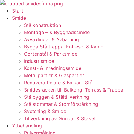
Skip
to
Start
content
Smide
Stålkonstruktion
Montage – & Byggnadssmide
Avväxlingar & Avbärning
Bygga Ståltrappa, Entresol & Ramp
Cortenstål & Parksmide
Industrismide
Konst- & Inredningssmide
Metallpartier & Glaspartier
Renovera Pelare & Balkar i Stål
Smidesräcken till Balkong, Terrass & Trappa
Stålbyggen & Ståltillverkning
Stålstommar & Stomförstärkning
Svetsning & Smide
Tillverkning av Grindar & Staket
Ytbehandling
Pulvermålning