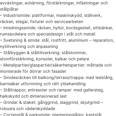
avväxlingar, avbärning, förstärkningar, infästningar och
stålplåtar
– Industrismide: plattformar, maskinskydd, ställverk,
räcken, stegar, fixturer och servicearbeten
– Inredningssmide: räcken, hyllor, bordsgestell, sittbänkar,
rumsavdelare och specialdesign i stål och metall
– Svetsning & smide: stål, rostfritt, aluminium – reparation,
nytillverkning och anpassning
– Stålbyggen & ståltillverkning: stålstommar,
stomförstärkning, konsoler, balkar och pelare
– Metallpartier/glaspartier/säkerhetspartier: måttade och
monterade för dörrar och fasader
– Smidesräcken till balkong/terrass/trappa: med ledstång,
barnsäker utformning och rätt ytbehandling
– Ståltrappor, entresoler och ramper: med gallersteg,
halkskydd och dimensionerad last
– Grindar & staket: gånggrind, slaggrind, skjutgrind –
robusta och väderskyddade
– Cortenstål & parksmide: planteringslådor, kantstål,