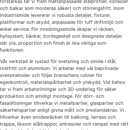
förstärkas tar vi fram måttanpassade stålprofiler, konsoler
och balkar som monteras säkert och störningsfritt. Inom
industrismide levererar vi robusta detaljer, fixturer,
plattformar och skydd, anpassade för tuff driftmiljö och
enkel service. För inredningssmide skapar vi räcken,
hyllsystem, bänkar, bordsgestell och designade detaljer
där yta, proportion och finish är lika viktiga som
funktionen.
Vår verkstad är rustad för svetsning och smide i stål,
rostfritt och aluminium. Vi arbetar med väl beprövade
svetsmetoder och följer branschens rutiner för
egenkontroll, materialspårbarhet och ytskydd. Vid behov
tar vi fram arbetsritningar och 3D-underlag för säker
produktion och smidigt montage. För dörr- och
fasadlösningar tillverkar vi metallpartier, glaspartier och
säkerhetspartier enligt givna mått och prestandakrav. Vi
tillverkar även smidesräcken till balkong, terrass och
trappa, liksom ståltrappor, entresoler och ramper med rätt