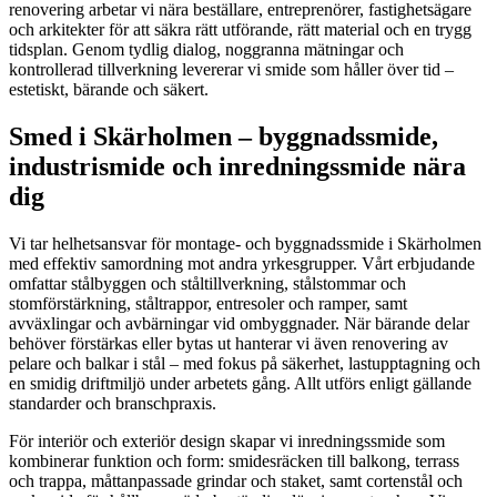
renovering arbetar vi nära beställare, entreprenörer, fastighetsägare
och arkitekter för att säkra rätt utförande, rätt material och en trygg
tidsplan. Genom tydlig dialog, noggranna mätningar och
kontrollerad tillverkning levererar vi smide som håller över tid –
estetiskt, bärande och säkert.
Smed i Skärholmen – byggnadssmide,
industrismide och inredningssmide nära
dig
Vi tar helhetsansvar för montage- och byggnadssmide i Skärholmen
med effektiv samordning mot andra yrkesgrupper. Vårt erbjudande
omfattar stålbyggen och ståltillverkning, stålstommar och
stomförstärkning, ståltrappor, entresoler och ramper, samt
avväxlingar och avbärningar vid ombyggnader. När bärande delar
behöver förstärkas eller bytas ut hanterar vi även renovering av
pelare och balkar i stål – med fokus på säkerhet, lastupptagning och
en smidig driftmiljö under arbetets gång. Allt utförs enligt gällande
standarder och branschpraxis.
För interiör och exteriör design skapar vi inredningssmide som
kombinerar funktion och form: smidesräcken till balkong, terrass
och trappa, måttanpassade grindar och staket, samt cortenstål och