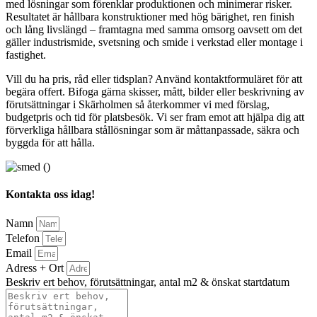
med lösningar som förenklar produktionen och minimerar risker.
Resultatet är hållbara konstruktioner med hög bärighet, ren finish
och lång livslängd – framtagna med samma omsorg oavsett om det
gäller industrismide, svetsning och smide i verkstad eller montage i
fastighet.
Vill du ha pris, råd eller tidsplan? Använd kontaktformuläret för att
begära offert. Bifoga gärna skisser, mått, bilder eller beskrivning av
förutsättningar i Skärholmen så återkommer vi med förslag,
budgetpris och tid för platsbesök. Vi ser fram emot att hjälpa dig att
förverkliga hållbara stållösningar som är måttanpassade, säkra och
byggda för att hålla.
Kontakta oss idag!
Namn
Telefon
Email
Adress + Ort
Beskriv ert behov, förutsättningar, antal m2 & önskat startdatum