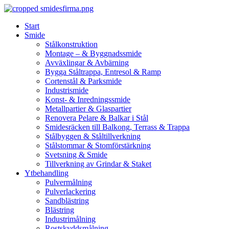
Skip
to
Start
content
Smide
Stålkonstruktion
Montage – & Byggnadssmide
Avväxlingar & Avbärning
Bygga Ståltrappa, Entresol & Ramp
Cortenstål & Parksmide
Industrismide
Konst- & Inredningssmide
Metallpartier & Glaspartier
Renovera Pelare & Balkar i Stål
Smidesräcken till Balkong, Terrass & Trappa
Stålbyggen & Ståltillverkning
Stålstommar & Stomförstärkning
Svetsning & Smide
Tillverkning av Grindar & Staket
Ytbehandling
Pulvermålning
Pulverlackering
Sandblästring
Blästring
Industrimålning
Rostskyddsmålning