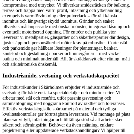
kompromissa med uttrycket. Vi tillverkar smidesräcken för balkong,
terrass och trappa med valfri profil, infästning och ytbehandling –
exempelvis varmförzinkning eller pulverlack – för rätt känsla
inomhus och långvarigt skydd utomhus. Grindar och staket
tillverkas måttanpassade med önskat mönster, integrerad låsning och
eventuellt motoriserad öppning. För entréer och publika ytor
levererar vi metallpartier, glaspartier och säkerhetspartier där design,
ljusinsläpp och personsäkerhet möter krav på robusthet. Cortenstål
och parksmide ger hållbara lösningar för planteringar, bänkar,
kantstöd och gestaltning i parker och innergårdar – med vacker
patina och minimalt underhåll. Allt är skräddarsytt efter ritning, mått
och arkitektoniska önskemål.
Industrismide, svetsning och verkstadskapacitet
För industrikunder i Skärholmen erbjuder vi industrismide och
svetsning för både enstaka specialdetaljer och mindre serier. Vi
arbetar med stål och rostfritt, utför passningssvetsning och
sammanfogning med noggrann kontroll av rakthet och toleranser.
Effektiv verkstadslogistik, spårbarhet på material och tydliga
kvalitetskontroller ger förutsägbara leveranser. Vid montage på plats
planerar vi lyft, infästningar och tillfälliga stöd så att arbetet sker
säkert och störningsfritt. Behöver du även mätning, enklare
projektering eller uppdaterade verkstadshandlingar? Vi hjälper till