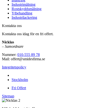
Blästring
Industrimålning
Rostskyddsmålning
Ytbehandling
Industrilackering
Kontakta oss
Kontakta oss idag för en fri offert.
Nicklas
–
Samordnare
Nummer:
010-555 89 78
Mail: offert@smidesfirma.se
Integritetspolicy
Vi utför arbeten i hela
Stockholm
Fri Offert
Sitemap