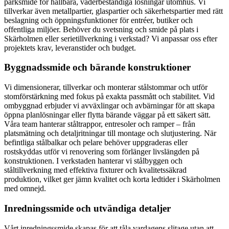
parksmide för hållbara, väderbeständiga lösningar utomhus. Vi
tillverkar även metallpartier, glaspartier och säkerhetspartier med rätt
beslagning och öppningsfunktioner för entréer, butiker och
offentliga miljöer. Behöver du svetsning och smide på plats i
Skärholmen eller serietillverkning i verkstad? Vi anpassar oss efter
projektets krav, leveranstider och budget.
Byggnadssmide och bärande konstruktioner
Vi dimensionerar, tillverkar och monterar stålstommar och utför
stomförstärkning med fokus på exakta passmått och stabilitet. Vid
ombyggnad erbjuder vi avväxlingar och avbärningar för att skapa
öppna planlösningar eller flytta bärande väggar på ett säkert sätt.
Våra team hanterar ståltrappor, entresoler och ramper – från
platsmätning och detaljritningar till montage och slutjustering. När
befintliga stålbalkar och pelare behöver uppgraderas eller
rostskyddas utför vi renovering som förlänger livslängden på
konstruktionen. I verkstaden hanterar vi stålbyggen och
ståltillverkning med effektiva fixturer och kvalitetssäkrad
produktion, vilket ger jämn kvalitet och korta ledtider i Skärholmen
med omnejd.
Inredningssmide och utvändiga detaljer
Vårt inredningssmide skapas för att tåla vardagens slitage utan att