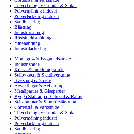
Cortenstål & Parksmide
Tillverkning av Grindar & Staket
Pulvermålning industri
Pulverlackering industri
Sandblästring
Blästring
Industrimålning
Rostskyddsmålning
Ytbehandling
Industrilackering
Montage – & Byggnadssmide
Industrismide
Konst- & Inredningssmide
Stålbyggen & Ståltillverkning
Svetsning & Smide
Avväxlingar & Avbärning
Metallpartier & Glaspartier
Bygga Ståltrappa, Entresol & Ramp
Stålstommar & Stomförstärkning
Cortenstål & Parksmide
Tillverkning av Grindar & Staket
Pulvermålning industri
Pulverlackering industri
Sandblästring