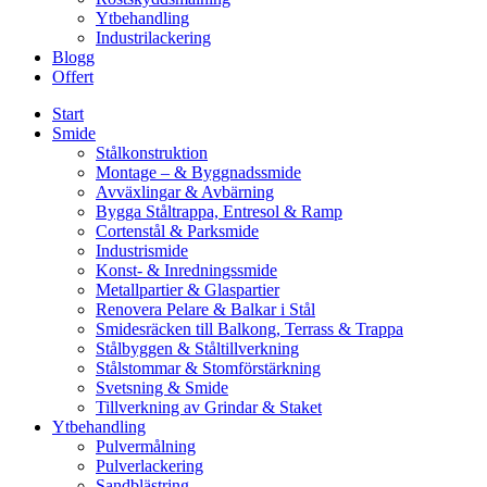
Ytbehandling
Industrilackering
Blogg
Offert
Start
Smide
Stålkonstruktion
Montage – & Byggnadssmide
Avväxlingar & Avbärning
Bygga Ståltrappa, Entresol & Ramp
Cortenstål & Parksmide
Industrismide
Konst- & Inredningssmide
Metallpartier & Glaspartier
Renovera Pelare & Balkar i Stål
Smidesräcken till Balkong, Terrass & Trappa
Stålbyggen & Ståltillverkning
Stålstommar & Stomförstärkning
Svetsning & Smide
Tillverkning av Grindar & Staket
Ytbehandling
Pulvermålning
Pulverlackering
Sandblästring