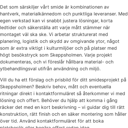
Det som särskiljer vårt smide är kombinationen av
hantverk, materialkännedom och punktliga leveranser. Med
egen verkstad kan vi snabbt justera lösningar, korta
ledtider och säkerställa att varje mått stämmer när
montaget väl ska ske. Vi arbetar strukturerat med
planering, logistik och skydd av omgivande ytor, något
som är extra viktigt i kulturmiljöer och på platser med
högt besökstryck som Skeppsholmen. Varje projekt
dokumenteras, och vi föreslår hållbara material- och
ytbehandlingsval utifrån användning och miljö.
Vill du ha ett förslag och prisbild för ditt smidesprojekt på
Skeppsholmen? Beskriv behov, mått och eventuella
ritningar direkt i kontaktformuläret så återkommer vi med
lösning och offert. Behöver du hjälp att komma i gång
räcker det med en kort beskrivning – vi guidar dig till rätt
konstruktion, rätt finish och en säker montering som håller
över tid. Använd kontaktformuläret för att boka
platsbesök eller begära offert redan idag.