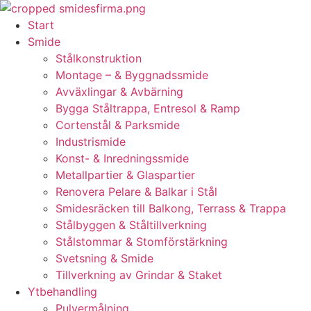
Skip
to
Start
content
Smide
Stålkonstruktion
Montage – & Byggnadssmide
Avväxlingar & Avbärning
Bygga Ståltrappa, Entresol & Ramp
Cortenstål & Parksmide
Industrismide
Konst- & Inredningssmide
Metallpartier & Glaspartier
Renovera Pelare & Balkar i Stål
Smidesräcken till Balkong, Terrass & Trappa
Stålbyggen & Ståltillverkning
Stålstommar & Stomförstärkning
Svetsning & Smide
Tillverkning av Grindar & Staket
Ytbehandling
Pulvermålning