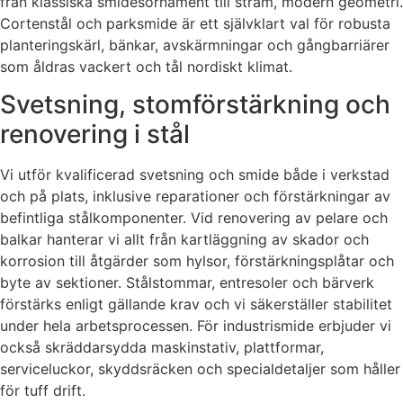
från klassiska smidesornament till stram, modern geometri.
Cortenstål och parksmide är ett självklart val för robusta
planteringskärl, bänkar, avskärmningar och gångbarriärer
som åldras vackert och tål nordiskt klimat.
Svetsning, stomförstärkning och
renovering i stål
Vi utför kvalificerad svetsning och smide både i verkstad
och på plats, inklusive reparationer och förstärkningar av
befintliga stålkomponenter. Vid renovering av pelare och
balkar hanterar vi allt från kartläggning av skador och
korrosion till åtgärder som hylsor, förstärkningsplåtar och
byte av sektioner. Stålstommar, entresoler och bärverk
förstärks enligt gällande krav och vi säkerställer stabilitet
under hela arbetsprocessen. För industrismide erbjuder vi
också skräddarsydda maskinstativ, plattformar,
serviceluckor, skyddsräcken och specialdetaljer som håller
för tuff drift.