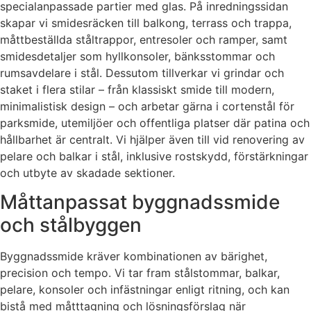
specialanpassade partier med glas. På inredningssidan
skapar vi smidesräcken till balkong, terrass och trappa,
måttbeställda ståltrappor, entresoler och ramper, samt
smidesdetaljer som hyllkonsoler, bänksstommar och
rumsavdelare i stål. Dessutom tillverkar vi grindar och
staket i flera stilar – från klassiskt smide till modern,
minimalistisk design – och arbetar gärna i cortenstål för
parksmide, utemiljöer och offentliga platser där patina och
hållbarhet är centralt. Vi hjälper även till vid renovering av
pelare och balkar i stål, inklusive rostskydd, förstärkningar
och utbyte av skadade sektioner.
Måttanpassat byggnadssmide
och stålbyggen
Byggnadssmide kräver kombinationen av bärighet,
precision och tempo. Vi tar fram stålstommar, balkar,
pelare, konsoler och infästningar enligt ritning, och kan
bistå med måtttagning och lösningsförslag när