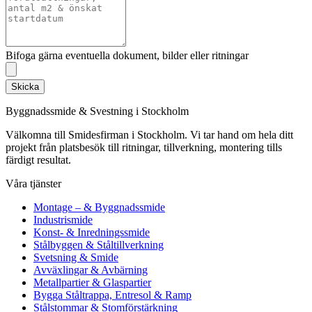
Bifoga gärna eventuella dokument, bilder eller ritningar
Skicka
Byggnadssmide & Svestning i Stockholm
Välkomna till Smidesfirman i Stockholm. Vi tar hand om hela ditt
projekt från platsbesök till ritningar, tillverkning, montering tills
färdigt resultat.
Våra tjänster
Montage – & Byggnadssmide
Industrismide
Konst- & Inredningssmide
Stålbyggen & Ståltillverkning
Svetsning & Smide
Avväxlingar & Avbärning
Metallpartier & Glaspartier
Bygga Ståltrappa, Entresol & Ramp
Stålstommar & Stomförstärkning