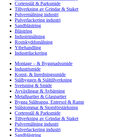
Cortenstål & Parksmide
Tillverkning av Grindar & Staket
Pulvermålning industri
Pulverlackering industri
Sandblästring
Blästring
Industrimålning
Rostskyddsmålning
Ytbehandling
Industrilackering
Montage – & Byggnadssmide
Industrismide
Konst- & Inredningssmide
Stålbyggen & Ståltillverkning
Svetsning & Smide
Avväxlingar & Avbärning
Metallpartier & Glaspartier
Bygga Ståltrappa, Entresol & Ramp
Stålstommar & Stomförstärkning
Cortenstål & Parksmide
Tillverkning av Grindar & Staket
Pulvermålning industri
Pulverlackering industri
Sandblästring