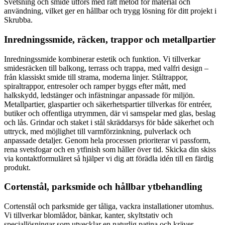
Svetsning och smide utförs med rätt metod för material och
användning, vilket ger en hållbar och trygg lösning för ditt projekt i
Skrubba.
Inredningssmide, räcken, trappor och metallpartier
Inredningssmide kombinerar estetik och funktion. Vi tillverkar
smidesräcken till balkong, terrass och trappa, med valfri design –
från klassiskt smide till strama, moderna linjer. Ståltrappor,
spiraltrappor, entresoler och ramper byggs efter mått, med
halkskydd, ledstänger och infästningar anpassade för miljön.
Metallpartier, glaspartier och säkerhetspartier tillverkas för entréer,
butiker och offentliga utrymmen, där vi samspelar med glas, beslag
och lås. Grindar och staket i stål skräddarsys för både säkerhet och
uttryck, med möjlighet till varmförzinkning, pulverlack och
anpassade detaljer. Genom hela processen prioriterar vi passform,
rena svetsfogar och en ytfinish som håller över tid. Skicka din skiss
via kontaktformuläret så hjälper vi dig att förädla idén till en färdig
produkt.
Cortenstål, parksmide och hållbar ytbehandling
Cortenstål och parksmide ger tåliga, vackra installationer utomhus.
Vi tillverkar blomlådor, bänkar, kanter, skyltstativ och
speciallösningar som utvecklar en naturlig patina och kräver