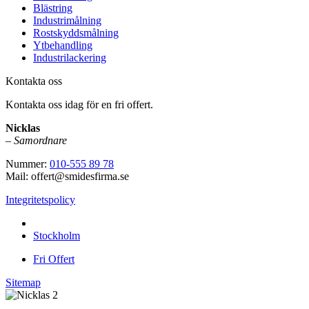
Blästring
Industrimålning
Rostskyddsmålning
Ytbehandling
Industrilackering
Kontakta oss
Kontakta oss idag för en fri offert.
Nicklas
–
Samordnare
Nummer:
010-555 89 78
Mail: offert@smidesfirma.se
Integritetspolicy
Vi utför arbeten i hela
Stockholm
Fri Offert
Sitemap