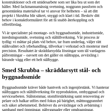
konstruktioner och ett smidesarbete som ser lika bra ut som det
håller. Med fackmannamässig svetsning, noggrann passform och
genomtänkta materialval tar vi ansvar för helheten – så att ditt
projekt i Skrubba blir säkert, snyggt och klart i tid. Beskriv ditt
behov i kontaktformuläret för att få snabb återkoppling och
offertförslag.
Vi är specialister på montage- och byggnadssmide, industrismide,
inredningssmide, svetsning och ståltillverkning. Vår process är
tydlig: vi måttar på plats vid behov, tar fram underlag, väljer rätt
stålkvalitet och ytbehandling, tillverkar i verkstad och monterar med
precision. Resultatet är skräddarsydda lösningar som tål vardagens
påfrestningar – oavsett om det gäller en ståltrappa, avväxling i
bärande vägg eller ett helt stålbygge.
Smed Skrubba – skräddarsytt stål- och
byggnadssmide
Byggnadssmide kräver både hantverk och ingenjörstänk. Vi hanterar
stålbyggen och ståltillverkning för nyproduktion, ombyggnad och
servicearbeten. Stålstommar, stomförstärkning samt renovering av
pelare och balkar utförs med fokus på bärighet, måttnoggrannhet
och säker arbetsmetod. Behöver du avväxlingar och avbärning i
samband med öppningar, påbyggnader eller omdragningar,