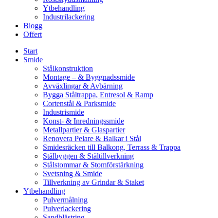
Ytbehandling
Industrilackering
Blogg
Offert
Start
Smide
Stålkonstruktion
Montage – & Byggnadssmide
Avväxlingar & Avbärning
Bygga Ståltrappa, Entresol & Ramp
Cortenstål & Parksmide
Industrismide
Konst- & Inredningssmide
Metallpartier & Glaspartier
Renovera Pelare & Balkar i Stål
Smidesräcken till Balkong, Terrass & Trappa
Stålbyggen & Ståltillverkning
Stålstommar & Stomförstärkning
Svetsning & Smide
Tillverkning av Grindar & Staket
Ytbehandling
Pulvermålning
Pulverlackering
Sandblästring