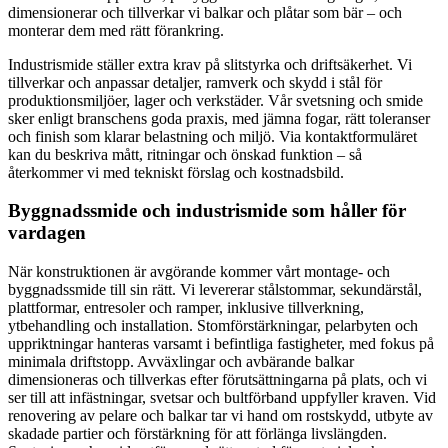
dimensionerar och tillverkar vi balkar och plåtar som bär – och
monterar dem med rätt förankring.
Industrismide ställer extra krav på slitstyrka och driftsäkerhet. Vi
tillverkar och anpassar detaljer, ramverk och skydd i stål för
produktionsmiljöer, lager och verkstäder. Vår svetsning och smide
sker enligt branschens goda praxis, med jämna fogar, rätt toleranser
och finish som klarar belastning och miljö. Via kontaktformuläret
kan du beskriva mått, ritningar och önskad funktion – så
återkommer vi med tekniskt förslag och kostnadsbild.
Byggnadssmide och industrismide som håller för
vardagen
När konstruktionen är avgörande kommer vårt montage- och
byggnadssmide till sin rätt. Vi levererar stålstommar, sekundärstål,
plattformar, entresoler och ramper, inklusive tillverkning,
ytbehandling och installation. Stomförstärkningar, pelarbyten och
uppriktningar hanteras varsamt i befintliga fastigheter, med fokus på
minimala driftstopp. Avväxlingar och avbärande balkar
dimensioneras och tillverkas efter förutsättningarna på plats, och vi
ser till att infästningar, svetsar och bultförband uppfyller kraven. Vid
renovering av pelare och balkar tar vi hand om rostskydd, utbyte av
skadade partier och förstärkning för att förlänga livslängden.