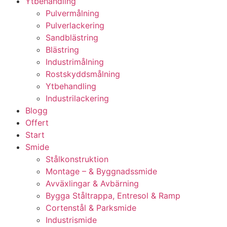
Ytbehandling
Pulvermålning
Pulverlackering
Sandblästring
Blästring
Industrimålning
Rostskyddsmålning
Ytbehandling
Industrilackering
Blogg
Offert
Start
Smide
Stålkonstruktion
Montage – & Byggnadssmide
Avväxlingar & Avbärning
Bygga Ståltrappa, Entresol & Ramp
Cortenstål & Parksmide
Industrismide