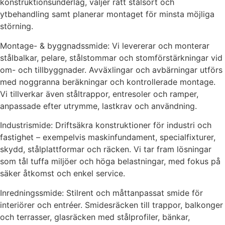
konstruktionsunderlag, väljer rätt stålsort och
ytbehandling samt planerar montaget för minsta möjliga
störning.
Montage- & byggnadssmide: Vi levererar och monterar
stålbalkar, pelare, stålstommar och stomförstärkningar vid
om- och tillbyggnader. Avväxlingar och avbärningar utförs
med noggranna beräkningar och kontrollerade montage.
Vi tillverkar även ståltrappor, entresoler och ramper,
anpassade efter utrymme, lastkrav och användning.
Industrismide: Driftsäkra konstruktioner för industri och
fastighet – exempelvis maskinfundament, specialfixturer,
skydd, stålplattformar och räcken. Vi tar fram lösningar
som tål tuffa miljöer och höga belastningar, med fokus på
säker åtkomst och enkel service.
Inredningssmide: Stilrent och måttanpassat smide för
interiörer och entréer. Smidesräcken till trappor, balkonger
och terrasser, glasräcken med stålprofiler, bänkar,