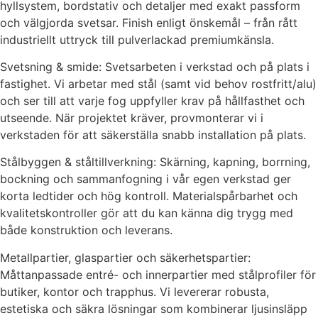
hyllsystem, bordstativ och detaljer med exakt passform
och välgjorda svetsar. Finish enligt önskemål – från rått
industriellt uttryck till pulverlackad premiumkänsla.
Svetsning & smide: Svetsarbeten i verkstad och på plats i
fastighet. Vi arbetar med stål (samt vid behov rostfritt/alu)
och ser till att varje fog uppfyller krav på hållfasthet och
utseende. När projektet kräver, provmonterar vi i
verkstaden för att säkerställa snabb installation på plats.
Stålbyggen & ståltillverkning: Skärning, kapning, borrning,
bockning och sammanfogning i vår egen verkstad ger
korta ledtider och hög kontroll. Materialspårbarhet och
kvalitetskontroller gör att du kan känna dig trygg med
både konstruktion och leverans.
Metallpartier, glaspartier och säkerhetspartier:
Måttanpassade entré- och innerpartier med stålprofiler för
butiker, kontor och trapphus. Vi levererar robusta,
estetiska och säkra lösningar som kombinerar ljusinsläpp