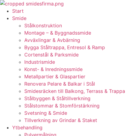
Skip
to
Start
content
Smide
Stålkonstruktion
Montage – & Byggnadssmide
Avväxlingar & Avbärning
Bygga Ståltrappa, Entresol & Ramp
Cortenstål & Parksmide
Industrismide
Konst- & Inredningssmide
Metallpartier & Glaspartier
Renovera Pelare & Balkar i Stål
Smidesräcken till Balkong, Terrass & Trappa
Stålbyggen & Ståltillverkning
Stålstommar & Stomförstärkning
Svetsning & Smide
Tillverkning av Grindar & Staket
Ytbehandling
Pulvermålning