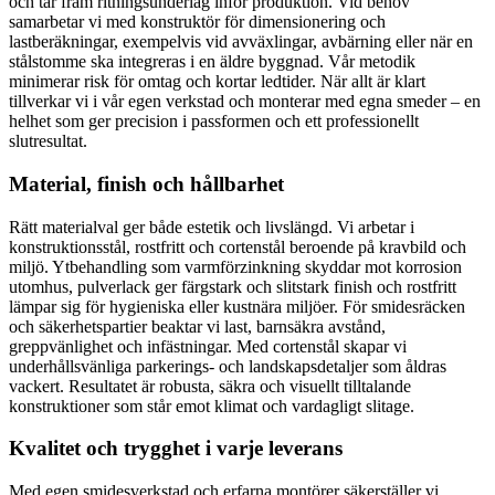
och tar fram ritningsunderlag inför produktion. Vid behov
samarbetar vi med konstruktör för dimensionering och
lastberäkningar, exempelvis vid avväxlingar, avbärning eller när en
stålstomme ska integreras i en äldre byggnad. Vår metodik
minimerar risk för omtag och kortar ledtider. När allt är klart
tillverkar vi i vår egen verkstad och monterar med egna smeder – en
helhet som ger precision i passformen och ett professionellt
slutresultat.
Material, finish och hållbarhet
Rätt materialval ger både estetik och livslängd. Vi arbetar i
konstruktionsstål, rostfritt och cortenstål beroende på kravbild och
miljö. Ytbehandling som varmförzinkning skyddar mot korrosion
utomhus, pulverlack ger färgstark och slitstark finish och rostfritt
lämpar sig för hygieniska eller kustnära miljöer. För smidesräcken
och säkerhetspartier beaktar vi last, barnsäkra avstånd,
greppvänlighet och infästningar. Med cortenstål skapar vi
underhållsvänliga parkerings- och landskapsdetaljer som åldras
vackert. Resultatet är robusta, säkra och visuellt tilltalande
konstruktioner som står emot klimat och vardagligt slitage.
Kvalitet och trygghet i varje leverans
Med egen smidesverkstad och erfarna montörer säkerställer vi