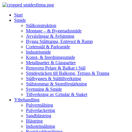
Skip
to
Start
content
Smide
Stålkonstruktion
Montage – & Byggnadssmide
Avväxlingar & Avbärning
Bygga Ståltrappa, Entresol & Ramp
Cortenstål & Parksmide
Industrismide
Konst- & Inredningssmide
Metallpartier & Glaspartier
Renovera Pelare & Balkar i Stål
Smidesräcken till Balkong, Terrass & Trappa
Stålbyggen & Ståltillverkning
Stålstommar & Stomförstärkning
Svetsning & Smide
Tillverkning av Grindar & Staket
Ytbehandling
Pulvermålning
Pulverlackering
Sandblästring
Blästring
Industrimålning
Rostskyddsmålning