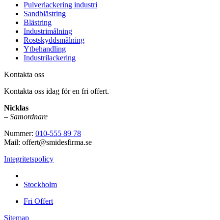
Pulverlackering industri
Sandblästring
Blästring
Industrimålning
Rostskyddsmålning
Ytbehandling
Industrilackering
Kontakta oss
Kontakta oss idag för en fri offert.
Nicklas
–
Samordnare
Nummer:
010-555 89 78
Mail: offert@smidesfirma.se
Integritetspolicy
Vi utför arbeten i hela
Stockholm
Fri Offert
Sitemap