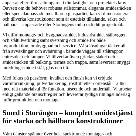
anpassat efter förutsättningarna i din fastighet och projektets krav.
Oavsett om du behöver robusta stålstommar, eleganta smidesräcken
eller specialanpassade metall- och glaspartier, kan vi dimensionera
och tillverka konstruktioner som är estetiskt tilltalande, säkra och
hållbara – anpassade efter Storängens miljö och ditt projektmål.
Vi utför montage- och byggnadssmide, industrismide, stålbyggen
och ståltillverkning samt svetsning och smide för både
nyproduktion, ombyggnad och service. Våra lösningar täcker allt
från avväxlingar och avbärning i bärande väggar till ståltrappor,
entresoler och ramper. Vi tillverkar även grindar, staket och
smidesräcken till balkong, terrass och trappa, samt levererar snyggt
inredningssmide i stål, glas och trä.
Med fokus på passform, kvalitet och finish kan vi erbjuda
varmförzinkning, pulverlackering, rostfritt eller cortenstål – alltid
med rätt materialval för funktion, utseende och underhåll. Vi arbetar
enligt gällande branschregler och levererar tydliga ritningsunderlag
inför produktion och montage.
Smed i Storängen – komplett smidestjänst
för starka och hållbara konstruktioner
Våra tjänster spänner över hela spektrumet: montage- och