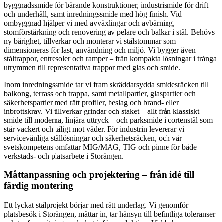
byggnadssmide för bärande konstruktioner, industrismide för drift
och underhåll, samt inredningssmide med hög finish. Vid
ombyggnad hjälper vi med avväxlingar och avbärning,
stomförstärkning och renovering av pelare och balkar i stål. Behövs
ny bärighet, tillverkar och monterar vi stålstommar som
dimensioneras för last, användning och miljö. Vi bygger även
ståltrappor, entresoler och ramper – från kompakta lösningar i trånga
utrymmen till representativa trappor med glas och smide.
Inom inredningssmide tar vi fram skräddarsydda smidesräcken till
balkong, terrass och trappa, samt metallpartier, glaspartier och
säkerhetspartier med rätt profiler, beslag och brand- eller
inbrottskrav. Vi tillverkar grindar och staket – allt från klassiskt
smide till moderna, linjära uttryck – och parksmide i cortenstål som
står vackert och tåligt mot väder. För industrin levererar vi
servicevänliga stållösningar och säkerhetsräcken, och vår
svetskompetens omfattar MIG/MAG, TIG och pinne för både
verkstads- och platsarbete i Storängen.
Måttanpassning och projektering – från idé till
färdig montering
Ett lyckat stålprojekt börjar med rätt underlag. Vi genomför
platsbesök i Storängen, måttar in, tar hänsyn till befintliga toleranser