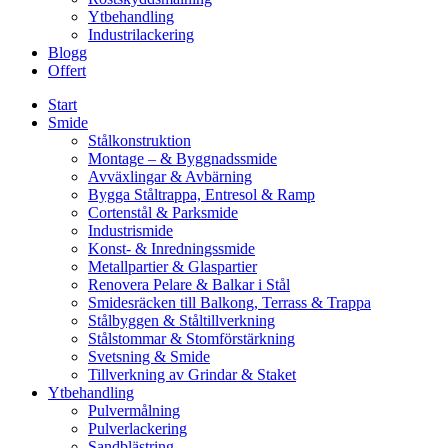
Ytbehandling
Industrilackering
Blogg
Offert
Start
Smide
Stålkonstruktion
Montage – & Byggnadssmide
Avväxlingar & Avbärning
Bygga Ståltrappa, Entresol & Ramp
Cortenstål & Parksmide
Industrismide
Konst- & Inredningssmide
Metallpartier & Glaspartier
Renovera Pelare & Balkar i Stål
Smidesräcken till Balkong, Terrass & Trappa
Stålbyggen & Ståltillverkning
Stålstommar & Stomförstärkning
Svetsning & Smide
Tillverkning av Grindar & Staket
Ytbehandling
Pulvermålning
Pulverlackering
Sandblästring