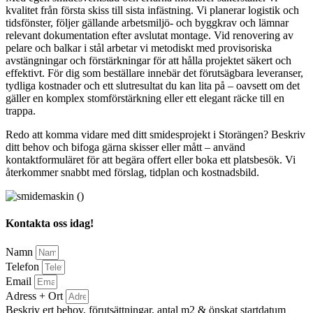
kvalitet från första skiss till sista infästning. Vi planerar logistik och
tidsfönster, följer gällande arbetsmiljö- och byggkrav och lämnar
relevant dokumentation efter avslutat montage. Vid renovering av
pelare och balkar i stål arbetar vi metodiskt med provisoriska
avstängningar och förstärkningar för att hålla projektet säkert och
effektivt. För dig som beställare innebär det förutsägbara leveranser,
tydliga kostnader och ett slutresultat du kan lita på – oavsett om det
gäller en komplex stomförstärkning eller ett elegant räcke till en
trappa.
Redo att komma vidare med ditt smidesprojekt i Storängen? Beskriv
ditt behov och bifoga gärna skisser eller mått – använd
kontaktformuläret för att begära offert eller boka ett platsbesök. Vi
återkommer snabbt med förslag, tidplan och kostnadsbild.
Kontakta oss idag!
Namn
Telefon
Email
Adress + Ort
Beskriv ert behov, förutsättningar, antal m2 & önskat startdatum