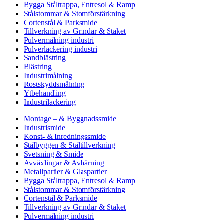
Bygga Ståltrappa, Entresol & Ramp
Stålstommar & Stomförstärkning
Cortenstål & Parksmide
Tillverkning av Grindar & Staket
Pulvermålning industri
Pulverlackering industri
Sandblästring
Blästring
Industrimålning
Rostskyddsmålning
Ytbehandling
Industrilackering
Montage – & Byggnadssmide
Industrismide
Konst- & Inredningssmide
Stålbyggen & Ståltillverkning
Svetsning & Smide
Avväxlingar & Avbärning
Metallpartier & Glaspartier
Bygga Ståltrappa, Entresol & Ramp
Stålstommar & Stomförstärkning
Cortenstål & Parksmide
Tillverkning av Grindar & Staket
Pulvermålning industri