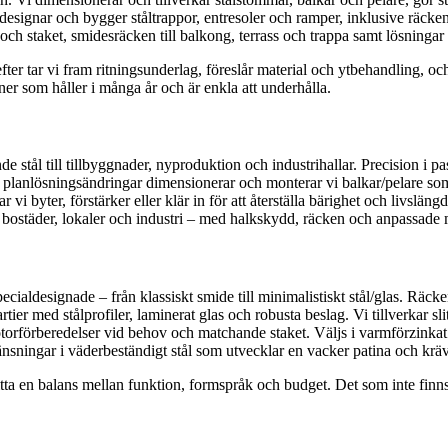
 designar och bygger ståltrappor, entresoler och ramper, inklusive räcken 
r och staket, smidesräcken till balkong, terrass och trappa samt lösninga
 tar vi fram ritningsunderlag, föreslår material och ytbehandling, och 
ner som håller i många år och är enkla att underhålla.
e stål till tillbyggnader, nyproduktion och industrihallar. Precision i 
lanlösningsändringar dimensionerar och monterar vi balkar/pelare som av
i byter, förstärker eller klär in för att återställa bärighet och livslängd
ör bostäder, lokaler och industri – med halkskydd, räcken och anpassade
ecialdesignade – från klassiskt smide till minimalistiskt stål/glas. Räc
tier med stålprofiler, laminerat glas och robusta beslag. Vi tillverkar sl
rförberedelser vid behov och matchande staket. Väljs i varmförzinkat stå
änsningar i väderbeständigt stål som utvecklar en vacker patina och krä
hitta en balans mellan funktion, formspråk och budget. Det som inte finn