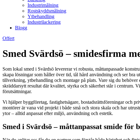
Industrimålning
Rostskyddsmålning
Ytbehandling
Industrilackering
Blogg
Offert
Smed Svärdsö – smidesfirma me
Som lokal smed i Svärdsö levererar vi robusta, måttanpassade konstrukt
skapa lösningar som håller över tid, tål hård användning och ser bra ut
tillverkning, ytbehandling och montage på plats. Vare sig du behöver 
skräddarsytt resultat där kvalitet, styrka och säkerhet står i centrum. 
förutsättningar.
Vi hjälper byggföretag, fastighetsägare, bostadsrättsföreningar och 
montörer är vana vid projekt i både små och stora skala och har utrus
ytor – alltid anpassat efter miljö, användning och estetik.
Smed i Svärdsö – måttanpassat smide för b
När du anlitar oss får du en partner som förstår både bärighet och fin