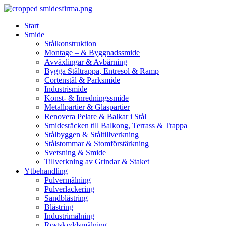
Skip
to
Start
content
Smide
Stålkonstruktion
Montage – & Byggnadssmide
Avväxlingar & Avbärning
Bygga Ståltrappa, Entresol & Ramp
Cortenstål & Parksmide
Industrismide
Konst- & Inredningssmide
Metallpartier & Glaspartier
Renovera Pelare & Balkar i Stål
Smidesräcken till Balkong, Terrass & Trappa
Stålbyggen & Ståltillverkning
Stålstommar & Stomförstärkning
Svetsning & Smide
Tillverkning av Grindar & Staket
Ytbehandling
Pulvermålning
Pulverlackering
Sandblästring
Blästring
Industrimålning
Rostskyddsmålning