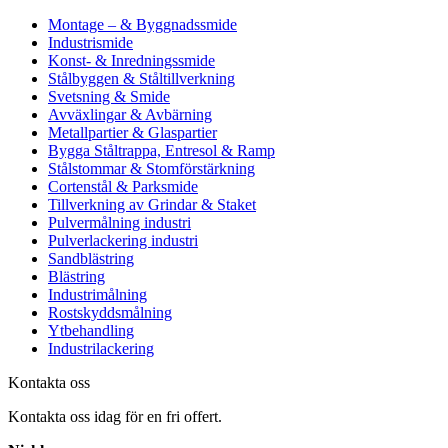
Montage – & Byggnadssmide
Industrismide
Konst- & Inredningssmide
Stålbyggen & Ståltillverkning
Svetsning & Smide
Avväxlingar & Avbärning
Metallpartier & Glaspartier
Bygga Ståltrappa, Entresol & Ramp
Stålstommar & Stomförstärkning
Cortenstål & Parksmide
Tillverkning av Grindar & Staket
Pulvermålning industri
Pulverlackering industri
Sandblästring
Blästring
Industrimålning
Rostskyddsmålning
Ytbehandling
Industrilackering
Kontakta oss
Kontakta oss idag för en fri offert.