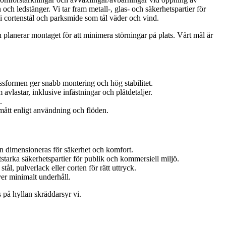
och ledstänger. Vi tar fram metall-, glas- och säkerhetspartier för
r i cortenstål och parksmide som tål väder och vind.
planerar montaget för att minimera störningar på plats. Vårt mål är
passformen ger snabb montering och hög stabilitet.
lastar, inklusive infästningar och plåtdetaljer.
.
 mått enligt användning och flöden.
ken dimensioneras för säkerhet och komfort.
itstarka säkerhetspartier för publik och kommersiell miljö.
l, pulverlack eller corten för rätt uttryck.
ver minimalt underhåll.
s på hyllan skräddarsyr vi.