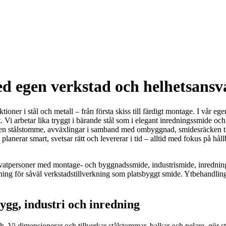
d egen verkstad och helhetsansv
ioner i stål och metall – från första skiss till färdigt montage. I vår 
. Vi arbetar lika tryggt i bärande stål som i elegant inredningssmide oc
en stålstomme, avväxlingar i samband med ombyggnad, smidesräcken till b
Vi planerar smart, svetsar rätt och levererar i tid – alltid med fokus på 
privatpersoner med montage- och byggnadssmide, industrismide, inrednin
tning för såväl verkstadstillverkning som platsbyggt smide. Ytbehandlin
ygg, industri och inredning
ish. Vi dimensionerar och tillverkar stålstommar, balkar och pelare, gö