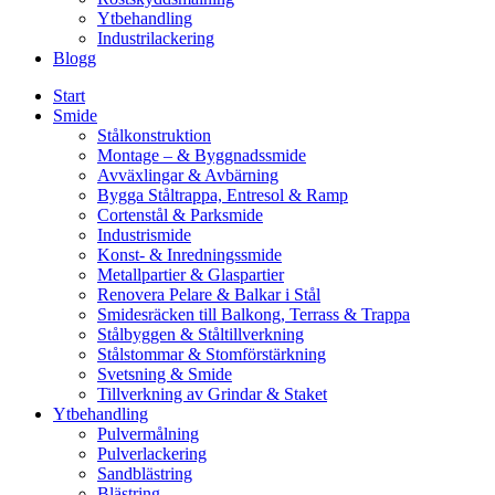
Ytbehandling
Industrilackering
Blogg
Start
Smide
Stålkonstruktion
Montage – & Byggnadssmide
Avväxlingar & Avbärning
Bygga Ståltrappa, Entresol & Ramp
Cortenstål & Parksmide
Industrismide
Konst- & Inredningssmide
Metallpartier & Glaspartier
Renovera Pelare & Balkar i Stål
Smidesräcken till Balkong, Terrass & Trappa
Stålbyggen & Ståltillverkning
Stålstommar & Stomförstärkning
Svetsning & Smide
Tillverkning av Grindar & Staket
Ytbehandling
Pulvermålning
Pulverlackering
Sandblästring
Blästring