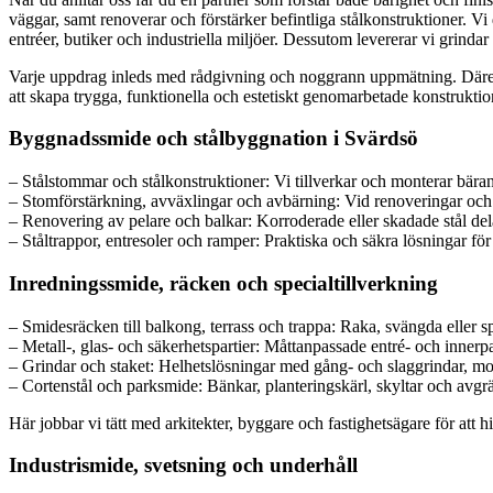
väggar, samt renoverar och förstärker befintliga stålkonstruktioner. Vi
entréer, butiker och industriella miljöer. Dessutom levererar vi grinda
Varje uppdrag inleds med rådgivning och noggrann uppmätning. Därefter
att skapa trygga, funktionella och estetiskt genomarbetade konstruktio
Byggnadssmide och stålbyggnation i Svärdsö
– Stålstommar och stålkonstruktioner: Vi tillverkar och monterar bärand
– Stomförstärkning, avväxlingar och avbärning: Vid renoveringar och p
– Renovering av pelare och balkar: Korroderade eller skadade stål delar v
– Ståltrappor, entresoler och ramper: Praktiska och säkra lösningar f
Inredningssmide, räcken och specialtillverkning
– Smidesräcken till balkong, terrass och trappa: Raka, svängda eller sp
– Metall-, glas- och säkerhetspartier: Måttanpassade entré- och innerpar
– Grindar och staket: Helhetslösningar med gång- och slaggrindar, moto
– Cortenstål och parksmide: Bänkar, planteringskärl, skyltar och avgr
Här jobbar vi tätt med arkitekter, byggare och fastighetsägare för att 
Industrismide, svetsning och underhåll