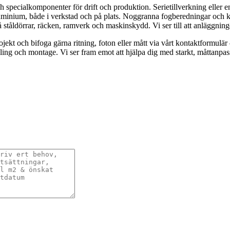
ch specialkomponenter för drift och produktion. Serietillverkning eller en
aluminium, både i verkstad och på plats. Noggranna fogberedningar och kon
å ståldörrar, räcken, ramverk och maskinskydd. Vi ser till att anläggning
projekt och bifoga gärna ritning, foton eller mått via vårt kontaktformul
ling och montage. Vi ser fram emot att hjälpa dig med starkt, måttanpa