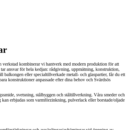
ar
egen verkstad kombinerar vi hantverk med modern produktion för att
h tar ansvar för hela kedjan: rådgivning, uppmätning, konstruktion,
alkongen eller specialtillverkade metall- och glaspartier, får du ett
hållbara konstruktioner anpassade efter dina behov och Svärdsös
gssmide, svetsning, stålbyggen och ståltillverkning. Våra smeder och
g kan erbjudas som varmförzinkning, pulverlack eller borstade/oljade
r stomförstärkningar och avväxlingar/avbärningar vid öppning av