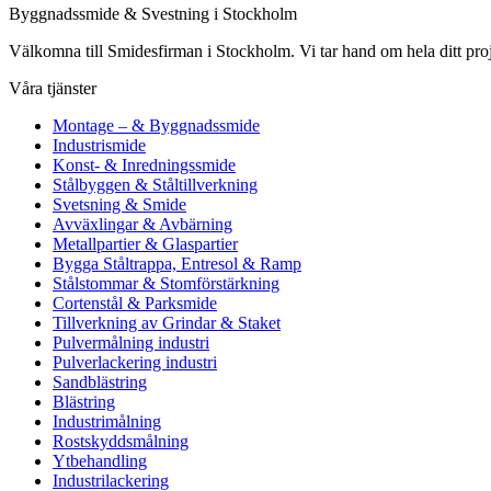
Byggnadssmide & Svestning i Stockholm
Välkomna till Smidesfirman i Stockholm. Vi tar hand om hela ditt projekt 
Våra tjänster
Montage – & Byggnadssmide
Industrismide
Konst- & Inredningssmide
Stålbyggen & Ståltillverkning
Svetsning & Smide
Avväxlingar & Avbärning
Metallpartier & Glaspartier
Bygga Ståltrappa, Entresol & Ramp
Stålstommar & Stomförstärkning
Cortenstål & Parksmide
Tillverkning av Grindar & Staket
Pulvermålning industri
Pulverlackering industri
Sandblästring
Blästring
Industrimålning
Rostskyddsmålning
Ytbehandling
Industrilackering