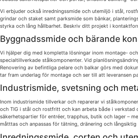
Vi erbjuder också inredningssmide och utemiljö i stål, ros
grindar och staket samt parksmide som bänkar, planteringsra
styrka och lång hållbarhet. Beskriv ditt projekt i kontaktfo
Byggnadssmide och bärande kons
Vi hjälper dig med kompletta lösningar inom montage- och
specialtillverkade stålkomponenter. Vid planlösningsändrin
Renovering av befintliga pelare och balkar görs med doku
tar fram underlag för montage och ser till att leveransen p
Industrismide, svetsning och meta
Inom industrismide tillverkar och reparerar vi stålkompone
och TIG i stål och rostfritt och kan arbeta både i verksta
säkerhetspartier för entréer, trapphus, butik och lager – med
måtttas och anpassas för tätning, dränering och långsiktig 
Inredningssmide, corten och utem