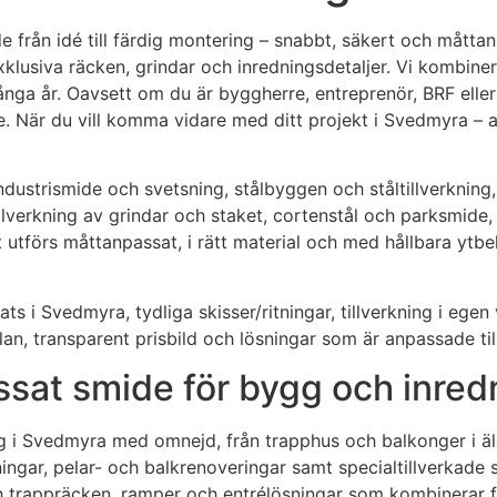
 från idé till färdig montering – snabbt, säkert och måttanp
exklusiva räcken, grindar och inredningsdetaljer. Vi kombin
många år. Oavsett om du är byggherre, entreprenör, BRF eller
ge. När du vill komma vidare med ditt projekt i Svedmyra – 
strismide och svetsning, stålbyggen och ståltillverkning, 
illverkning av grindar och staket, cortenstål och parksmide
t utförs måttanpassat, i rätt material och med hållbara ytb
ts i Svedmyra, tydliga skisser/ritningar, tillverkning i eg
plan, transparent prisbild och lösningar som är anpassade ti
sat smide för bygg och inred
i Svedmyra med omnejd, från trapphus och balkonger i äldr
ingar, pelar- och balkrenoveringar samt specialtillverkade 
 trappräcken, ramper och entrélösningar som kombinerar fun