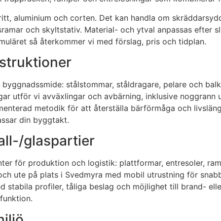
tfritt, aluminium och corten. Det kan handla om skräddarsyd
mar och skyltstativ. Material- och ytval anpassas efter slit
rmuläret så återkommer vi med förslag, pris och tidplan.
truktioner
 byggnadssmide: stålstommar, ståldragare, pelare och balk
gar utför vi avväxlingar och avbärning, inklusive noggrann
menterad metodik för att återställa bärförmåga och livslä
assar din byggtakt.
ll-/glaspartier
nter för produktion och logistik: plattformar, entresoler, 
d och ute på plats i Svedmyra med mobil utrustning för snab
 stabila profiler, tåliga beslag och möjlighet till brand- ell
funktion.
iljö