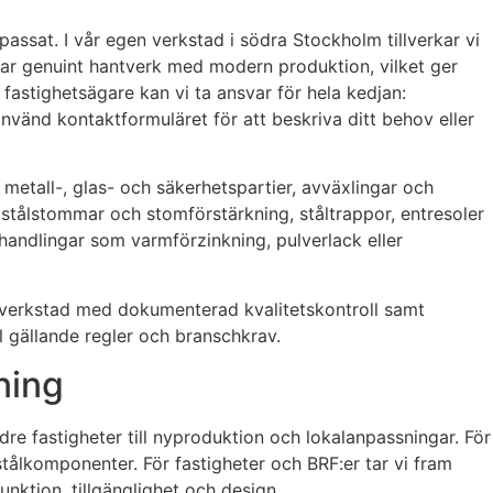
assat. I vår egen verkstad i södra Stockholm tillverkar vi
erar genuint hantverk med modern produktion, vilket ger
 fastighetsägare kan vi ta ansvar för hela kedjan:
använd kontaktformuläret för att beskriva ditt behov eller
metall-, glas- och säkerhetspartier, avväxlingar och
, stålstommar och stomförstärkning, ståltrappor, entresoler
ehandlingar som varmförzinkning, pulverlack eller
en verkstad med dokumenterad kvalitetskontroll samt
ll gällande regler och branschkrav.
ning
e fastigheter till nyproduktion och lokalanpassningar. För
stålkomponenter. För fastigheter och BRF:er tar vi fram
ktion, tillgänglighet och design.