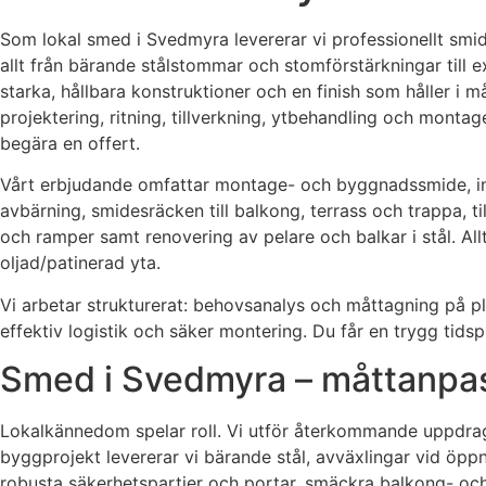
Som lokal smed i Svedmyra levererar vi professionellt smide
allt från bärande stålstommar och stomförstärkningar till 
starka, hållbara konstruktioner och en finish som håller i 
projektering, ritning, tillverkning, ytbehandling och monta
begära en offert.
Vårt erbjudande omfattar montage- och byggnadssmide, indu
avbärning, smidesräcken till balkong, terrass och trappa, t
och ramper samt renovering av pelare och balkar i stål. All
oljad/patinerad yta.
Vi arbetar strukturerat: behovsanalys och måttagning på pla
effektiv logistik och säker montering. Du får en trygg tids
Smed i Svedmyra – måttanpas
Lokalkännedom spelar roll. Vi utför återkommande uppdrag 
byggprojekt levererar vi bärande stål, avväxlingar vid öppn
robusta säkerhetspartier och portar, smäckra balkong- och