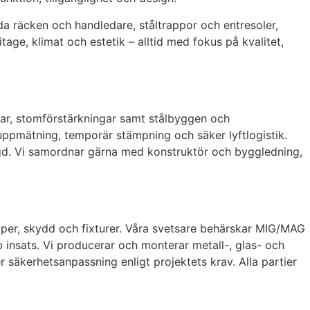
da räcken och handledare, ståltrappor och entresoler,
age, klimat och estetik – alltid med fokus på kvalitet,
ar, stomförstärkningar samt stålbyggen och
 uppmätning, temporär stämpning och säker lyftlogistik.
ngd. Vi samordnar gärna med konstruktör och byggledning,
ramper, skydd och fixturer. Våra svetsare behärskar MIG/MAG
b insats. Vi producerar och monterar metall-, glas- och
er säkerhetsanpassning enligt projektets krav. Alla partier