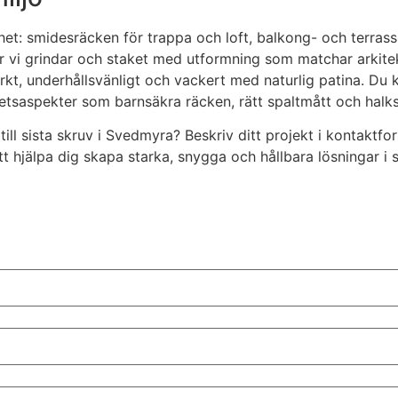
het: smidesräcken för trappa och loft, balkong- och terrass
rkar vi grindar och staket med utformning som matchar arkite
arkt, underhållsvänligt och vackert med naturlig patina. Du 
hetsaspekter som barnsäkra räcken, rätt spaltmått och halks
 till sista skruv i Svedmyra? Beskriv ditt projekt i kontak
t hjälpa dig skapa starka, snygga och hållbara lösningar i s