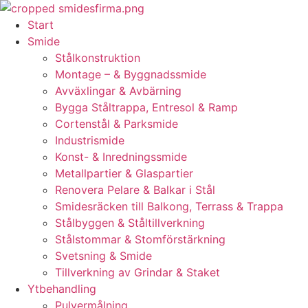
Skip
to
Start
content
Smide
Stålkonstruktion
Montage – & Byggnadssmide
Avväxlingar & Avbärning
Bygga Ståltrappa, Entresol & Ramp
Cortenstål & Parksmide
Industrismide
Konst- & Inredningssmide
Metallpartier & Glaspartier
Renovera Pelare & Balkar i Stål
Smidesräcken till Balkong, Terrass & Trappa
Stålbyggen & Ståltillverkning
Stålstommar & Stomförstärkning
Svetsning & Smide
Tillverkning av Grindar & Staket
Ytbehandling
Pulvermålning