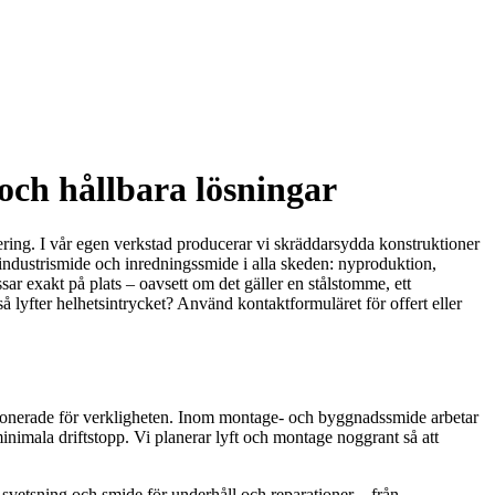
och hållbara lösningar
tering. I vår egen verkstad producerar vi skräddarsydda konstruktioner
 industrismide och inredningssmide i alla skeden: nyproduktion,
ar exakt på plats – oavsett om det gäller en stålstomme, ett
så lyfter helhetsintrycket? Använd kontaktformuläret för offert eller
ensionerade för verkligheten. Inom montage- och byggnadssmide arbetar
nimala driftstopp. Vi planerar lyft och montage noggrant så att
 svetsning och smide för underhåll och reparationer – från