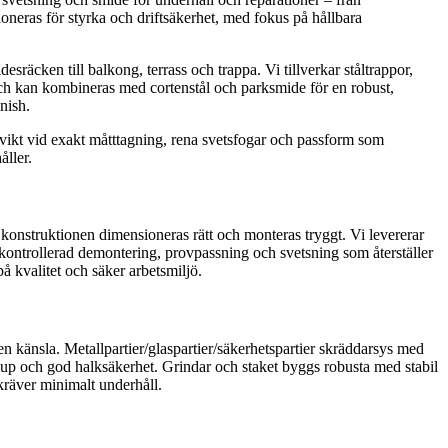
ioneras för styrka och driftsäkerhet, med fokus på hållbara
esräcken till balkong, terrass och trappa. Vi tillverkar ståltrappor,
 och kan kombineras med cortenstål och parksmide för en robust,
nish.
 vikt vid exakt måtttagning, rena svetsfogar och passform som
åller.
 konstruktionen dimensioneras rätt och monteras tryggt. Vi levererar
d kontrollerad demontering, provpassning och svetsning som återställer
å kvalitet och säker arbetsmiljö.
gen känsla. Metallpartier/glaspartier/säkerhetspartier skräddarsys med
jup och god halksäkerhet. Grindar och staket byggs robusta med stabil
kräver minimalt underhåll.