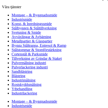
Våra tjänster
Montage – & Byggnadssmide
Industrismide
Konst- & Inredningssmide
Stålbyggen & Ståltillverkning
Svetsning & Smide
Avväxlingar & Avbärning
Metallpartier & Glaspartier
Bygga Ståltrappa, Entresol & Ramp
Stålstommar & Stomförstärkning
Cortenstål & Parksmide
Tillverkning av Grindar & Staket
Pulvermålning industri
Pulverlackering industri
Sandblästring
Blästring
Industrimålning
Rostskyddsmålning
Ytbehandling
Industrilackering
Montage – & Byggnadssmide
Industrismide