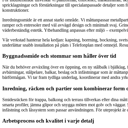
spricklagningar och förstärkningar till specialanpassade detaljer som f
konstruktioner.
Inredningssmide är ett annat starkt område. Vi måttanpassar metallpartier
ramper och entresoler med väl avvägd design och minimalt svaj. Grinda
väderbeständig estetik. Ytbehandling anpassas efter miljö – exempelvi
Vår verkstad hanterar hela kedjan: kapning, borrning, bockning, svets
underlättar snabb installation på plats i Telefonplan med omnejd. Resul
Byggnadssmide och stommar som håller över tid
När du behöver avväxling över en öppning, en ny stålbalk i bjälklag, f
avbärningar, stålpelare, balkar, beslag och infästningar som är måttan
bärförmågan. Vi tar fram tydliga underlag, koordinerar med andra yrkes
Inredning, räcken och partier som kombinerar form 
Smidesräcken för trappa, balkong och terrass tillverkas efter dina mått 
smarta profiler, jämna glipor och snygga möten mot golv och väggar. S
infästning och låssystem som passar användningen. För uteprojekt är co
Arbetsprocess och kvalitet i varje detalj