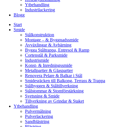
Ytbehandling
Industrilackering
Blogg
Start
Smide
Stålkonstruktion
Montage – & Byggnadssmide
Avväxlingar & Avbärning
Bygga Ståltrappa, Entresol & Ramp
Cortenstål & Parksmide
Industrismide
Konst- & Inredningssmide
Metallpartier & Glaspartier
Renovera Pelare & Balkar i Stål
Smidesräcken till Balkong, Terrass & Trappa
Stålbyggen & Ståltillverkning
Stålstommar & Stomförstärkning
Svetsning & Smide
Tillverkning av Grindar & Staket
Ytbehandling
Pulvermålning
Pulverlackering
Sandblästring
Blästring