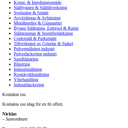
Konst- & Inredningssmide
Stålbyggen & Ståltillverkning
Svetsning & Smide
Avväxlingar & Avbärning
Metallpartier & Glaspartier
Bygga Ståltrappa, Entresol & Ramp
Stålstommar & Stomförstärkning
Cortenstål & Parksmide
Tillverkning av Grindar & Staket
Pulvermålning industri
Pulverlackering industri
Sandblästring
Blästring
Industrimålning
Rostskyddsmålning
Ytbehandling
Industrilackering
Kontakta oss
Kontakta oss idag för en fri offert.
Nicklas
–
Samordnare