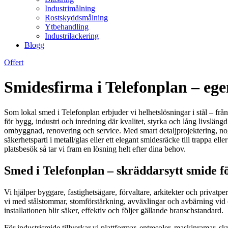
Industrimålning
Rostskyddsmålning
Ytbehandling
Industrilackering
Blogg
Offert
Smidesfirma i Telefonplan – ege
Som lokal smed i Telefonplan erbjuder vi helhetslösningar i stål – frå
för bygg, industri och inredning där kvalitet, styrka och lång livslä
ombyggnad, renovering och service. Med smart detaljprojektering, noggr
säkerhetsparti i metall/glas eller ett elegant smidesräcke till trappa 
platsbesök så tar vi fram en lösning helt efter dina behov.
Smed i Telefonplan – skräddarsytt smide fö
Vi hjälper byggare, fastighetsägare, förvaltare, arkitekter och priva
vi med stålstommar, stomförstärkning, avväxlingar och avbärning vid ö
installationen blir säker, effektiv och följer gällande branschstandard.
För industrismide tillverkar vi plattformar, entresoler, maskinramar, 