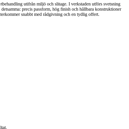
tbehandling utifrån miljö och slitage. I verkstaden utförs svetsning
tid detsamma: precis passform, hög finish och hållbara konstruktioner
 återkommer snabbt med rådgivning och en tydlig offert.
tat.