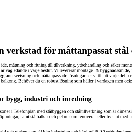
n verkstad för måttanpassat stål 
n idé, måttning och ritning till tillverkning, ytbehandling och säker mon
ngd är vägledande i varje beslut. Vi levererar montage- & byggnadssmide,
ann svetsning och måttanpassade lösningar ser vi till att varje del pass
eller balkong. Behöver du en robust lösning som håller i vardagen men ock
r bygg, industri och inredning
tpersoner i Telefonplan med stålbyggen och ståltillverkning som är dim
ppningar, samt stålbalkar och pelare som renoveras eller byts ut med mi
skydd och räcken som tål hög belastning och hård miljö. Vi erbjuder även