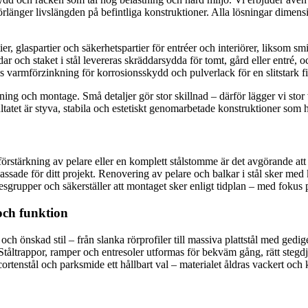
örlänger livslängden på befintliga konstruktioner. Alla lösningar dimens
, glaspartier och säkerhetspartier för entréer och interiörer, liksom smid
r och staket i stål levereras skräddarsydda för tomt, gård eller entré,
s varmförzinkning för korrosionsskydd och pulverlack för en slitstark fi
ning och montage. Små detaljer gör stor skillnad – därför lägger vi stor
tatet är styva, stabila och estetiskt genomarbetade konstruktioner som h
örstärkning av pelare eller en komplett stålstomme är det avgörande att
passade för ditt projekt. Renovering av pelare och balkar i stål sker me
grupper och säkerställer att montaget sker enligt tidplan – med fokus p
och funktion
och önskad stil – från slanka rörprofiler till massiva plattstål med gedi
tåltrappor, ramper och entresoler utformas för bekväm gång, rätt stegd
rtenstål och parksmide ett hållbart val – materialet åldras vackert och 