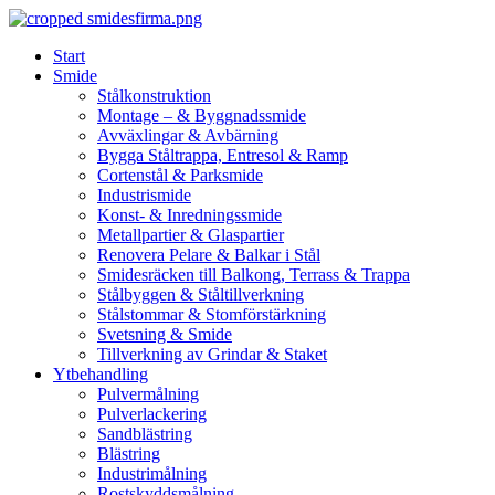
Skip
to
Start
content
Smide
Stålkonstruktion
Montage – & Byggnadssmide
Avväxlingar & Avbärning
Bygga Ståltrappa, Entresol & Ramp
Cortenstål & Parksmide
Industrismide
Konst- & Inredningssmide
Metallpartier & Glaspartier
Renovera Pelare & Balkar i Stål
Smidesräcken till Balkong, Terrass & Trappa
Stålbyggen & Ståltillverkning
Stålstommar & Stomförstärkning
Svetsning & Smide
Tillverkning av Grindar & Staket
Ytbehandling
Pulvermålning
Pulverlackering
Sandblästring
Blästring
Industrimålning
Rostskyddsmålning