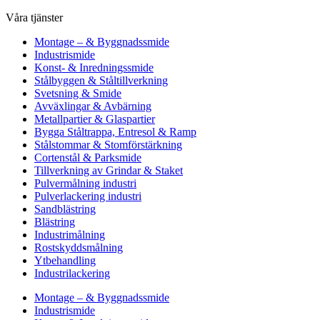
Våra tjänster
Montage – & Byggnadssmide
Industrismide
Konst- & Inredningssmide
Stålbyggen & Ståltillverkning
Svetsning & Smide
Avväxlingar & Avbärning
Metallpartier & Glaspartier
Bygga Ståltrappa, Entresol & Ramp
Stålstommar & Stomförstärkning
Cortenstål & Parksmide
Tillverkning av Grindar & Staket
Pulvermålning industri
Pulverlackering industri
Sandblästring
Blästring
Industrimålning
Rostskyddsmålning
Ytbehandling
Industrilackering
Montage – & Byggnadssmide
Industrismide