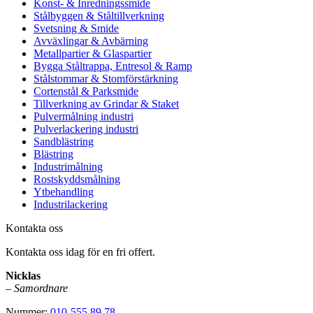
Konst- & Inredningssmide
Stålbyggen & Ståltillverkning
Svetsning & Smide
Avväxlingar & Avbärning
Metallpartier & Glaspartier
Bygga Ståltrappa, Entresol & Ramp
Stålstommar & Stomförstärkning
Cortenstål & Parksmide
Tillverkning av Grindar & Staket
Pulvermålning industri
Pulverlackering industri
Sandblästring
Blästring
Industrimålning
Rostskyddsmålning
Ytbehandling
Industrilackering
Kontakta oss
Kontakta oss idag för en fri offert.
Nicklas
–
Samordnare
Nummer:
010-555 89 78