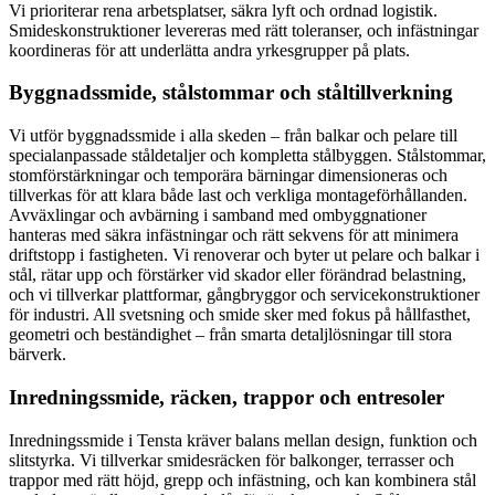
Vi prioriterar rena arbetsplatser, säkra lyft och ordnad logistik.
Smideskonstruktioner levereras med rätt toleranser, och infästningar
koordineras för att underlätta andra yrkesgrupper på plats.
Byggnadssmide, stålstommar och ståltillverkning
Vi utför byggnadssmide i alla skeden – från balkar och pelare till
specialanpassade ståldetaljer och kompletta stålbyggen. Stålstommar,
stomförstärkningar och temporära bärningar dimensioneras och
tillverkas för att klara både last och verkliga montageförhållanden.
Avväxlingar och avbärning i samband med ombyggnationer
hanteras med säkra infästningar och rätt sekvens för att minimera
driftstopp i fastigheten. Vi renoverar och byter ut pelare och balkar i
stål, rätar upp och förstärker vid skador eller förändrad belastning,
och vi tillverkar plattformar, gångbryggor och servicekonstruktioner
för industri. All svetsning och smide sker med fokus på hållfasthet,
geometri och beständighet – från smarta detaljlösningar till stora
bärverk.
Inredningssmide, räcken, trappor och entresoler
Inredningssmide i Tensta kräver balans mellan design, funktion och
slitstyrka. Vi tillverkar smidesräcken för balkonger, terrasser och
trappor med rätt höjd, grepp och infästning, och kan kombinera stål