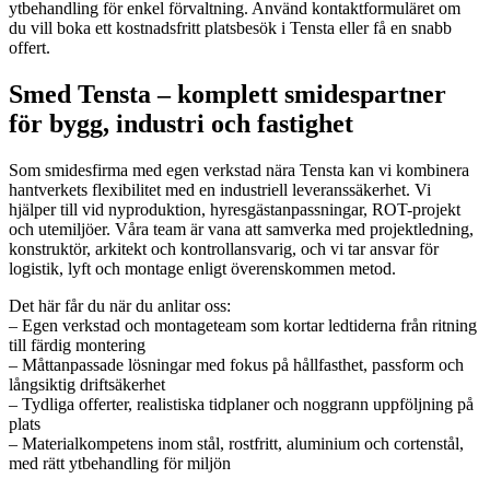
ytbehandling för enkel förvaltning. Använd kontaktformuläret om
du vill boka ett kostnadsfritt platsbesök i Tensta eller få en snabb
offert.
Smed Tensta – komplett smidespartner
för bygg, industri och fastighet
Som smidesfirma med egen verkstad nära Tensta kan vi kombinera
hantverkets flexibilitet med en industriell leveranssäkerhet. Vi
hjälper till vid nyproduktion, hyresgästanpassningar, ROT-projekt
och utemiljöer. Våra team är vana att samverka med projektledning,
konstruktör, arkitekt och kontrollansvarig, och vi tar ansvar för
logistik, lyft och montage enligt överenskommen metod.
Det här får du när du anlitar oss:
– Egen verkstad och montageteam som kortar ledtiderna från ritning
till färdig montering
– Måttanpassade lösningar med fokus på hållfasthet, passform och
långsiktig driftsäkerhet
– Tydliga offerter, realistiska tidplaner och noggrann uppföljning på
plats
– Materialkompetens inom stål, rostfritt, aluminium och cortenstål,
med rätt ytbehandling för miljön