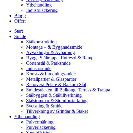
Ytbehandling
Industrilackering
Blogg
Offert
Start
Smide
Stålkonstruktion
Montage – & Byggnadssmide
Avväxlingar & Avbärning
Bygga Ståltrappa, Entresol & Ramp
Cortenstål & Parksmide
Industrismide
Konst- & Inredningssmide
Metallpartier & Glaspartier
Renovera Pelare & Balkar i Stål
Smidesräcken till Balkong, Terrass & Trappa
Stålbyggen & Ståltillverkning
Stålstommar & Stomförstärkning
Svetsning & Smide
Tillverkning av Grindar & Staket
Ytbehandling
Pulvermålning
Pulverlackering
Sandblästring