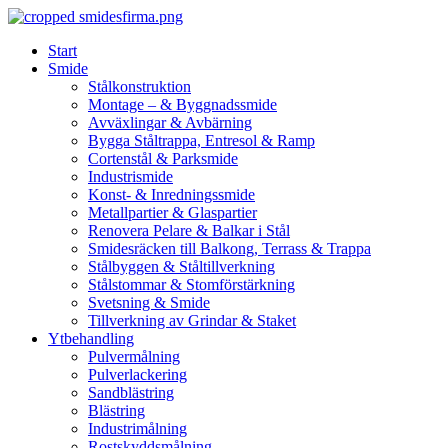
Skip
to
Start
content
Smide
Stålkonstruktion
Montage – & Byggnadssmide
Avväxlingar & Avbärning
Bygga Ståltrappa, Entresol & Ramp
Cortenstål & Parksmide
Industrismide
Konst- & Inredningssmide
Metallpartier & Glaspartier
Renovera Pelare & Balkar i Stål
Smidesräcken till Balkong, Terrass & Trappa
Stålbyggen & Ståltillverkning
Stålstommar & Stomförstärkning
Svetsning & Smide
Tillverkning av Grindar & Staket
Ytbehandling
Pulvermålning
Pulverlackering
Sandblästring
Blästring
Industrimålning
Rostskyddsmålning