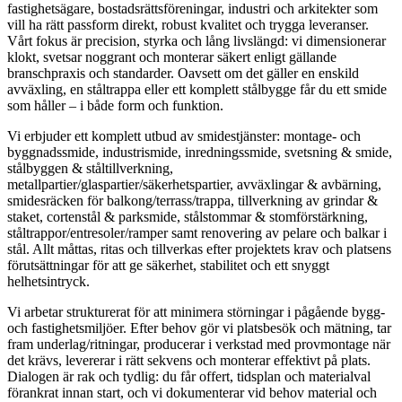
fastighetsägare, bostadsrättsföreningar, industri och arkitekter som
vill ha rätt passform direkt, robust kvalitet och trygga leveranser.
Vårt fokus är precision, styrka och lång livslängd: vi dimensionerar
klokt, svetsar noggrant och monterar säkert enligt gällande
branschpraxis och standarder. Oavsett om det gäller en enskild
avväxling, en ståltrappa eller ett komplett stålbygge får du ett smide
som håller – i både form och funktion.
Vi erbjuder ett komplett utbud av smidestjänster: montage- och
byggnadssmide, industrismide, inredningssmide, svetsning & smide,
stålbyggen & ståltillverkning,
metallpartier/glaspartier/säkerhetspartier, avväxlingar & avbärning,
smidesräcken för balkong/terrass/trappa, tillverkning av grindar &
staket, cortenstål & parksmide, stålstommar & stomförstärkning,
ståltrappor/entresoler/ramper samt renovering av pelare och balkar i
stål. Allt måttas, ritas och tillverkas efter projektets krav och platsens
förutsättningar för att ge säkerhet, stabilitet och ett snyggt
helhetsintryck.
Vi arbetar strukturerat för att minimera störningar i pågående bygg-
och fastighetsmiljöer. Efter behov gör vi platsbesök och mätning, tar
fram underlag/ritningar, producerar i verkstad med provmontage när
det krävs, levererar i rätt sekvens och monterar effektivt på plats.
Dialogen är rak och tydlig: du får offert, tidsplan och materialval
förankrat innan start, och vi dokumenterar vid behov material och