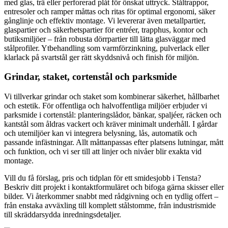
med glas, trä eller perforerad plåt för önskat uttryck. Ståltrappor,
entresoler och ramper måttas och ritas för optimal ergonomi, säker
gånglinje och effektiv montage. Vi levererar även metallpartier,
glaspartier och säkerhetspartier för entréer, trapphus, kontor och
butiksmiljöer – från robusta dörrpartier till lätta glasväggar med
stålprofiler. Ytbehandling som varmförzinkning, pulverlack eller
klarlack på svartstål ger rätt skyddsnivå och finish för miljön.
Grindar, staket, cortenstål och parksmide
Vi tillverkar grindar och staket som kombinerar säkerhet, hållbarhet
och estetik. För offentliga och halvoffentliga miljöer erbjuder vi
parksmide i cortenstål: planteringslådor, bänkar, spaljéer, räcken och
kantstål som åldras vackert och kräver minimalt underhåll. I gårdar
och utemiljöer kan vi integrera belysning, lås, automatik och
passande infästningar. Allt måttanpassas efter platsens lutningar, mått
och funktion, och vi ser till att linjer och nivåer blir exakta vid
montage.
Vill du få förslag, pris och tidplan för ett smidesjobb i Tensta?
Beskriv ditt projekt i kontaktformuläret och bifoga gärna skisser eller
bilder. Vi återkommer snabbt med rådgivning och en tydlig offert –
från enstaka avväxling till komplett stålstomme, från industrismide
till skräddarsydda inredningsdetaljer.