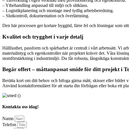
– Tillverkning i egen verkstad med provmontering och egenkontroll.
– Ytbehandling anpassad till miljö och slitklass.
– Logistikplanering och montage med tydlig arbetsberedning.
– Slutkontroll, dokumentation och överlämning.
Den här processen ger kortare byggtid, färre fel och lösningar som sitter
Kvalitet och trygghet i varje detalj
Hållfasthet, passform och spårbarhet är centralt i vårt arbetssätt. Vi 
materialintyg och egenkontroller när projektet kräver det. Våra lösninga
stomförstärkning i industrimiljö. Du får robusta, långsiktiga konstrukt
Begär offert – måttanpassat smide för ditt projekt i T
Berätta kort om ditt behov och bifoga gärna mått, skisser eller bilder
Använd kontaktformuläret för att starta din förfrågan eller boka ett pla
Kontakta oss idag!
Namn
Telefon