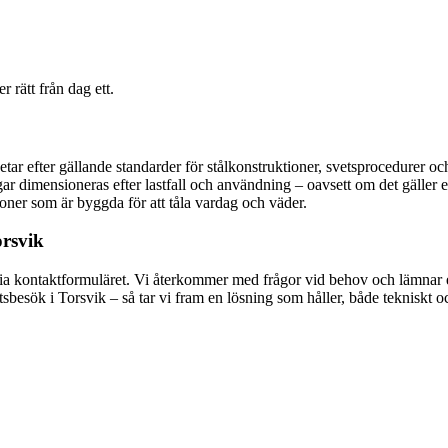
 rätt från dag ett.
arbetar efter gällande standarder för stålkonstruktioner, svetsprocedurer
r dimensioneras efter lastfall och användning – oavsett om det gäller ett 
ioner som är byggda för att tåla vardag och väder.
orsvik
 via kontaktformuläret. Vi återkommer med frågor vid behov och lämnar e
tsbesök i Torsvik – så tar vi fram en lösning som håller, både tekniskt oc