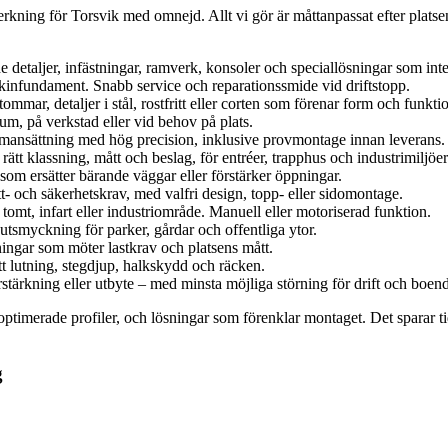
rkning för Torsvik med omnejd. Allt vi gör är måttanpassat efter platsens
 detaljer, infästningar, ramverk, konsoler och speciallösningar som int
kinfundament. Snabb service och reparationssmide vid driftstopp.
mar, detaljer i stål, rostfritt eller corten som förenar form och funkti
ium, på verkstad eller vid behov på plats.
mmansättning med hög precision, inklusive provmontage innan leverans.
rätt klassning, mått och beslag, för entréer, trapphus och industrimiljöer
om ersätter bärande väggar eller förstärker öppningar.
t- och säkerhetskrav, med valfri design, topp- eller sidomontage.
l tomt, infart eller industriområde. Manuell eller motoriserad funktion.
 utsmyckning för parker, gårdar och offentliga ytor.
ingar som möter lastkrav och platsens mått.
tt lutning, stegdjup, halkskydd och räcken.
stärkning eller utbyte – med minsta möjliga störning för drift och boen
å optimerade profiler, och lösningar som förenklar montaget. Det sparar
g