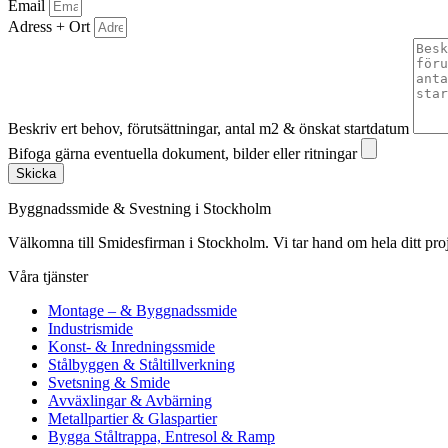
Email
Adress + Ort
Beskriv ert behov, förutsättningar, antal m2 & önskat startdatum
Bifoga gärna eventuella dokument, bilder eller ritningar
Skicka
Byggnadssmide & Svestning i Stockholm
Välkomna till Smidesfirman i Stockholm. Vi tar hand om hela ditt projekt 
Våra tjänster
Montage – & Byggnadssmide
Industrismide
Konst- & Inredningssmide
Stålbyggen & Ståltillverkning
Svetsning & Smide
Avväxlingar & Avbärning
Metallpartier & Glaspartier
Bygga Ståltrappa, Entresol & Ramp