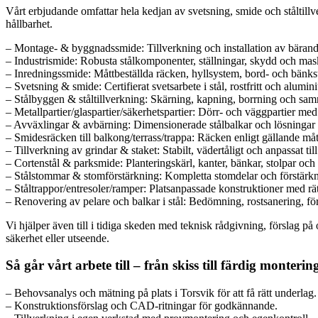
Vårt erbjudande omfattar hela kedjan av svetsning, smide och ståltillve
hållbarhet.
– Montage- & byggnadssmide: Tillverkning och installation av bärande
– Industrismide: Robusta stålkomponenter, ställningar, skydd och mas
– Inredningssmide: Måttbeställda räcken, hyllsystem, bord- och bänkstom
– Svetsning & smide: Certifierat svetsarbete i stål, rostfritt och alumin
– Stålbyggen & ståltillverkning: Skärning, kapning, borrning och sa
– Metallpartier/glaspartier/säkerhetspartier: Dörr- och väggpartier med 
– Avväxlingar & avbärning: Dimensionerade stålbalkar och lösningar s
– Smidesräcken till balkong/terrass/trappa: Räcken enligt gällande måt
– Tillverkning av grindar & staket: Stabilt, vädertåligt och anpassat til
– Cortenstål & parksmide: Planteringskärl, kanter, bänkar, stolpar och
– Stålstommar & stomförstärkning: Kompletta stomdelar och förstärkn
– Ståltrappor/entresoler/ramper: Platsanpassade konstruktioner med rä
– Renovering av pelare och balkar i stål: Bedömning, rostsanering, för
Vi hjälper även till i tidiga skeden med teknisk rådgivning, förslag p
säkerhet eller utseende.
Så går vårt arbete till – från skiss till färdig monterin
– Behovsanalys och mätning på plats i Torsvik för att få rätt underlag.
– Konstruktionsförslag och CAD-ritningar för godkännande.