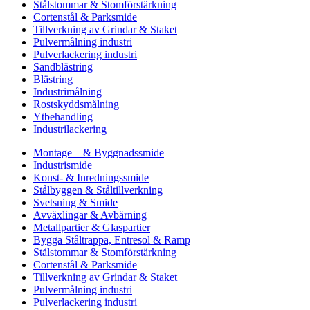
Stålstommar & Stomförstärkning
Cortenstål & Parksmide
Tillverkning av Grindar & Staket
Pulvermålning industri
Pulverlackering industri
Sandblästring
Blästring
Industrimålning
Rostskyddsmålning
Ytbehandling
Industrilackering
Montage – & Byggnadssmide
Industrismide
Konst- & Inredningssmide
Stålbyggen & Ståltillverkning
Svetsning & Smide
Avväxlingar & Avbärning
Metallpartier & Glaspartier
Bygga Ståltrappa, Entresol & Ramp
Stålstommar & Stomförstärkning
Cortenstål & Parksmide
Tillverkning av Grindar & Staket
Pulvermålning industri
Pulverlackering industri