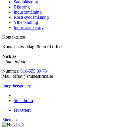
Sandblästring
Blästring
Industrimålning
Rostskyddsmålning
Ytbehandling
Industrilackering
Kontakta oss
Kontakta oss idag för en fri offert.
Nicklas
–
Samordnare
Nummer:
010-555 89 78
Mail: offert@smidesfirma.se
Integritetspolicy
Vi utför arbeten i hela
Stockholm
Fri Offert
Sitemap