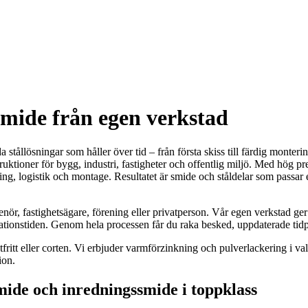
smide från egen verkstad
tållösningar som håller över tid – från första skiss till färdig monteri
ruktioner för bygg, industri, fastigheter och offentlig miljö. Med hög pre
ng, logistik och montage. Resultatet är smide och ståldelar som passar e
enör, fastighetsägare, förening eller privatperson. Vår egen verkstad ger
allationstiden. Genom hela processen får du raka besked, uppdaterade ti
ostfritt eller corten. Vi erbjuder varmförzinkning och pulverlackering i v
ion.
ide och inredningssmide i toppklass