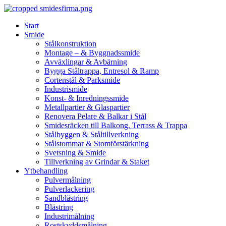
Skip
to
Start
content
Smide
Stålkonstruktion
Montage – & Byggnadssmide
Avväxlingar & Avbärning
Bygga Ståltrappa, Entresol & Ramp
Cortenstål & Parksmide
Industrismide
Konst- & Inredningssmide
Metallpartier & Glaspartier
Renovera Pelare & Balkar i Stål
Smidesräcken till Balkong, Terrass & Trappa
Stålbyggen & Ståltillverkning
Stålstommar & Stomförstärkning
Svetsning & Smide
Tillverkning av Grindar & Staket
Ytbehandling
Pulvermålning
Pulverlackering
Sandblästring
Blästring
Industrimålning
Rostskyddsmålning