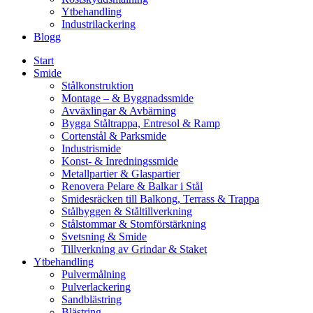
Ytbehandling
Industrilackering
Blogg
Start
Smide
Stålkonstruktion
Montage – & Byggnadssmide
Avväxlingar & Avbärning
Bygga Ståltrappa, Entresol & Ramp
Cortenstål & Parksmide
Industrismide
Konst- & Inredningssmide
Metallpartier & Glaspartier
Renovera Pelare & Balkar i Stål
Smidesräcken till Balkong, Terrass & Trappa
Stålbyggen & Ståltillverkning
Stålstommar & Stomförstärkning
Svetsning & Smide
Tillverkning av Grindar & Staket
Ytbehandling
Pulvermålning
Pulverlackering
Sandblästring
Blästring