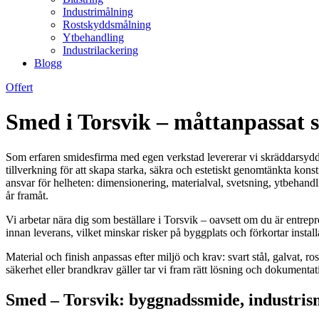
Industrimålning
Rostskyddsmålning
Ytbehandling
Industrilackering
Blogg
Offert
Smed i Torsvik – måttanpassat 
Som erfaren smidesfirma med egen verkstad levererar vi skräddarsydda s
tillverkning för att skapa starka, säkra och estetiskt genomtänkta konst
ansvar för helheten: dimensionering, materialval, svetsning, ytbehandli
år framåt.
Vi arbetar nära dig som beställare i Torsvik – oavsett om du är entrepr
innan leverans, vilket minskar risker på byggplats och förkortar inst
Material och finish anpassas efter miljö och krav: svart stål, galvat, r
säkerhet eller brandkrav gäller tar vi fram rätt lösning och dokumentat
Smed – Torsvik: byggnadssmide, industrism