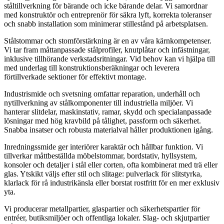
ståltillverkning för bärande och icke bärande delar. Vi samordnar
med konstruktör och entreprenör för säkra lyft, korrekta toleranser
och snabb installation som minimerar stillestånd på arbetsplatsen.
Stålstommar och stomförstärkning är en av våra kärnkompetenser.
Vi tar fram måttanpassade stålprofiler, knutplåtar och infästningar,
inklusive tillhörande verkstadsritningar. Vid behov kan vi hjälpa till
med underlag till konstruktionsberäkningar och leverera
förtillverkade sektioner för effektivt montage.
Industrismide och svetsning omfattar reparation, underhåll och
nytillverkning av stålkomponenter till industriella miljöer. Vi
hanterar slitdelar, maskinstativ, ramar, skydd och specialanpassade
lösningar med hög kravbild på tålighet, passform och säkerhet.
Snabba insatser och robusta materialval håller produktionen igång.
Inredningssmide ger interiörer karaktär och hållbar funktion. Vi
tillverkar måttbeställda möbelstommar, bordstativ, hyllsystem,
konsoler och detaljer i stål eller corten, ofta kombinerat med trä eller
glas. Ytskikt väljs efter stil och slitage: pulverlack för slitstyrka,
klarlack för rå industrikänsla eller borstat rostfritt för en mer exklusiv
yta.
Vi producerar metallpartier, glaspartier och säkerhetspartier för
entréer, butiksmiljöer och offentliga lokaler. Slag- och skjutpartier