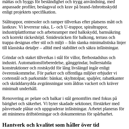
måttas och byggs för beständighet och trygg användning, med
anpassade profiler, beslagsval och krav på brand-/inbrottsskydd
enligt projektets specifikation.
Ståltrappor, entresoler och ramper tillverkas efter platsens mått och
lastkrav. Vi levererar raka, L- och U-trappor, spiraltrappor,
industriplattformar och arbetsramper med halkskydd, barnsäkring
och korrekt räckeshöjd. Smidesräcken för balkong, terrass och
trappa designas efter stil och miljö – från slanka minimalistiska linjer
till klassiska detaljer – alltid med stabilitet och säkra infästningar.
Grindar och staket tillverkas i stål för villor, flerbostadshus och
industri. Automationsförberedelse, gånggrindar, bullerstabila
konstruktioner och rostskydd för lång livslängd ingår enligt
överenskommelse. För parker och offentliga miljöer erbjuder vi
cortenstål och parksmide: bänkar, skyltstolpar, spaljéer, rabattkanter
och skräddarsydda avgränsningar som åldras vackert och kräver
minimalt underhåll.
Renovering av pelare och balkar i stål genomförs med fokus på
bärighet och säkerhet. Vi byter skadade sektioner, förstärker med
påsvetsade plåtar och uppgraderar infästningar. Arbetet planeras för
att minimera driftstörningar och dokumenteras för spårbarhet.
Hantverk och kvalitet som håller över tid