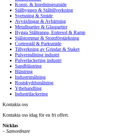
Konst- & Inredningssmide
Stålbyggen & Ståltillverkning
Svetsning & Smide
Avväxlingar & Avbärning
Metallpartier & Glaspartier
Bygga Ståltrappa, Entresol & Ramp
Stålstommar & Stomförstärkning
Cortenstål & Parksmide
Tillverkning av Grindar & Staket
Pulvermålning industri
Pulverlackering industri
Sandblästring
Blästring
Industrimålning
Rostskyddsmålning
Ytbehandling
Industrilackering
Kontakta oss
Kontakta oss idag för en fri offert.
Nicklas
–
Samordnare