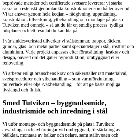
beprövade metoder och certifierade svetsare levererar vi starka,
säkra och estetiskt genomtänkta konstruktioner som håller över tid.
Vi tar ansvar genom hela kedjan – rådgivning, uppmätning,
konstruktion, tillverkning, ytbehandling och montage på plats i
Tutviken med omnejd – så att du får en smidig process, tydliga
tidsplaner och ett resultat du kan lita på.
I vår smidesverkstad tillverkar vi stålstommar, trappor, räcken,
grindar, glas- och metallpartier samt specialdetaljer i stål, rostfritt och
aluminium. Varje projekt anpassas efter förutsättning, lastkrav och
design, oavsett om det gäller nyproduktion, ombyggnad eller
renovering.
Vi arbetar enligt branschens krav och säkerställer rätt materialval,
svetsprocedurer och ytbehandling – som varmförzinkning,
pulverlack eller olje-/vaxbehandling – för att ge bästa möjliga
livslängd och finish.
Smed Tutviken – byggnadssmide,
industrismide och inredning i stål
Vi utför montage- och byggnadssmide på plats i Tutviken:
avväxlingar och avbärningar vid ombyggnad, förstärkning av
bjälklag, montage av balkar och pelare, samt stålbyggen och