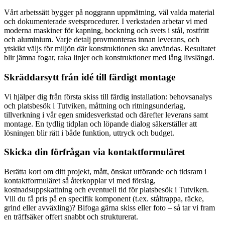
Vårt arbetssätt bygger på noggrann uppmätning, väl valda material
och dokumenterade svetsprocedurer. I verkstaden arbetar vi med
moderna maskiner för kapning, bockning och svets i stål, rostfritt
och aluminium. Varje detalj provmonteras innan leverans, och
ytskikt väljs för miljön där konstruktionen ska användas. Resultatet
blir jämna fogar, raka linjer och konstruktioner med lång livslängd.
Skräddarsytt från idé till färdigt montage
Vi hjälper dig från första skiss till färdig installation: behovsanalys
och platsbesök i Tutviken, måttning och ritningsunderlag,
tillverkning i vår egen smidesverkstad och därefter leverans samt
montage. En tydlig tidplan och löpande dialog säkerställer att
lösningen blir rätt i både funktion, uttryck och budget.
Skicka din förfrågan via kontaktformuläret
Berätta kort om ditt projekt, mått, önskat utförande och tidsram i
kontaktformuläret så återkopplar vi med förslag,
kostnadsuppskattning och eventuell tid för platsbesök i Tutviken.
Vill du få pris på en specifik komponent (t.ex. ståltrappa, räcke,
grind eller avväxling)? Bifoga gärna skiss eller foto – så tar vi fram
en träffsäker offert snabbt och strukturerat.