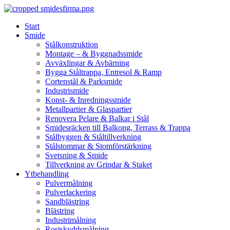
Skip
to
Start
content
Smide
Stålkonstruktion
Montage – & Byggnadssmide
Avväxlingar & Avbärning
Bygga Ståltrappa, Entresol & Ramp
Cortenstål & Parksmide
Industrismide
Konst- & Inredningssmide
Metallpartier & Glaspartier
Renovera Pelare & Balkar i Stål
Smidesräcken till Balkong, Terrass & Trappa
Stålbyggen & Ståltillverkning
Stålstommar & Stomförstärkning
Svetsning & Smide
Tillverkning av Grindar & Staket
Ytbehandling
Pulvermålning
Pulverlackering
Sandblästring
Blästring
Industrimålning
Rostskyddsmålning