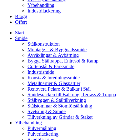
Ytbehandling
Industrilackering
Blogg
Offert
Start
Smide
Stålkonstruktion
Montage – & Byggnadssmide
Avväxlingar & Avbärning
Bygga Ståltrappa, Entresol & Ramp
Cortenstål & Parksmide
Industrismide
Konst- & Inredningssmide
Metallpartier & Glaspartier
Renovera Pelare & Balkar i Stål
Smidesräcken till Balkong, Terrass & Trappa
Stålbyggen & Ståltillverkning
Stålstommar & Stomförstärkning
Svetsning & Smide
Tillverkning av Grindar & Staket
Ytbehandling
Pulvermålning
Pulverlackering
Sandblästring