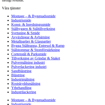
färdigt resultat.
Våra tjänster
Montage – & Byggnadssmide
Industrismide
Konst- & Inredningssmide
Stålbyggen & Ståltillverkning
Svetsning & Smide
Avväxlingar & Avbärning
Metallpartier & Glaspartier
Bygga Ståltrappa, Entresol & Ramp
Stålstommar & Stomförstärkning
Cortenstål & Parksmide
Tillverkning av Grindar & Staket
Pulvermålning industri
Pulverlackering industri
Sandblästring
Blästring
Industrimålning
Rostskyddsmålning
Ytbehandling
Industrilackering
Montage – & Byggnadssmide
Industrismide